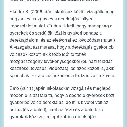
Skoffer B. (2008) dán iskolások között vizsgálta meg,
hogy a testmozgás és a derékfájás milyen
kapcsolatot mutat. (Tudnunk kell, hogy manapság a
gyerekek és serdülők közt is gyakori panasz a
derékfájdalom, és az életkorral ez fokozódást mutat.)
A vizsgálat azt mutatta, hogy a derékfájás gyakoribb
volt azok között, akik több időt töltöttek
mozgásszegény tevékenységekkel (pl. házi feladat
készítése, tévézés, videózás); és azok között is, akik
sportoltak. Ez alól az úszás és a focizás volt a kivétel!
Sato (2011) japán iskolásokat vizsgált és meglepő
módon ő is azt találta, hogy a sportoló gyerekek közt
gyakoribb volt a derékfájás, de itt is kivétel volt az
úszás (és a balett), mert az úszó és a balettozó
gyerekek közt volt a legritkább a derékfájás.