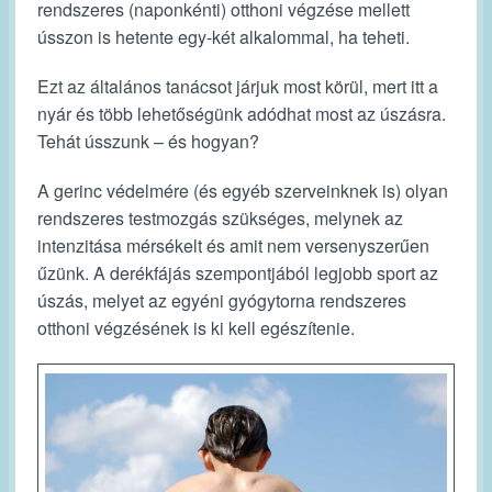
rendszeres (naponkénti) otthoni végzése mellett
ússzon is hetente egy-két alkalommal, ha teheti.
Ezt az általános tanácsot járjuk most körül, mert itt a
nyár és több lehetőségünk adódhat most az úszásra.
Tehát ússzunk – és hogyan?
A gerinc védelmére (és egyéb szerveinknek is) olyan
rendszeres testmozgás szükséges, melynek az
intenzitása mérsékelt és amit nem versenyszerűen
űzünk. A derékfájás szempontjából legjobb sport az
úszás, melyet az egyéni gyógytorna rendszeres
otthoni végzésének is ki kell egészítenie.