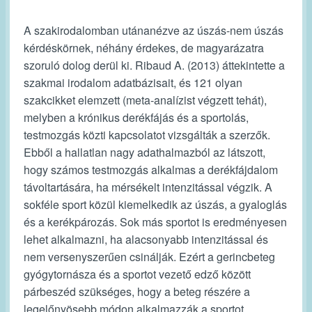
A szakirodalomban utánanézve az úszás-nem úszás
kérdéskörnek, néhány érdekes, de magyarázatra
szoruló dolog derül ki. Ribaud A. (2013) áttekintette a
szakmai irodalom adatbázisait, és 121 olyan
szakcikket elemzett (meta-analízist végzett tehát),
melyben a krónikus derékfájás és a sportolás,
testmozgás közti kapcsolatot vizsgálták a szerzők.
Ebből a hallatlan nagy adathalmazból az látszott,
hogy számos testmozgás alkalmas a derékfájdalom
távoltartására, ha mérsékelt intenzitással végzik. A
sokféle sport közül kiemelkedik az úszás, a gyaloglás
és a kerékpározás. Sok más sportot is eredményesen
lehet alkalmazni, ha alacsonyabb intenzitással és
nem versenyszerűen csinálják. Ezért a gerincbeteg
gyógytornásza és a sportot vezető edző között
párbeszéd szükséges, hogy a beteg részére a
legelőnyösebb módon alkalmazzák a sportot.