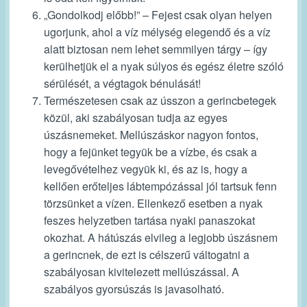
„Gondolkodj előbb!” – Fejest csak olyan helyen
ugorjunk, ahol a víz mélység elegendő és a víz
alatt biztosan nem lehet semmilyen tárgy – így
kerülhetjük el a nyak súlyos és egész életre szóló
sérülését, a végtagok bénulását!
Természetesen csak az ússzon a gerincbetegek
közül, aki szabályosan tudja az egyes
úszásnemeket. Mellúszáskor nagyon fontos,
hogy a fejünket tegyük be a vízbe, és csak a
levegővételhez vegyük ki, és az is, hogy a
kellően erőteljes lábtempózással jól tartsuk fenn
törzsünket a vízen. Ellenkező esetben a nyak
feszes helyzetben tartása nyaki panaszokat
okozhat. A hátúszás elvileg a legjobb úszásnem
a gerincnek, de ezt is célszerű váltogatni a
szabályosan kivitelezett mellúszással. A
szabályos gyorsúszás is javasolható.