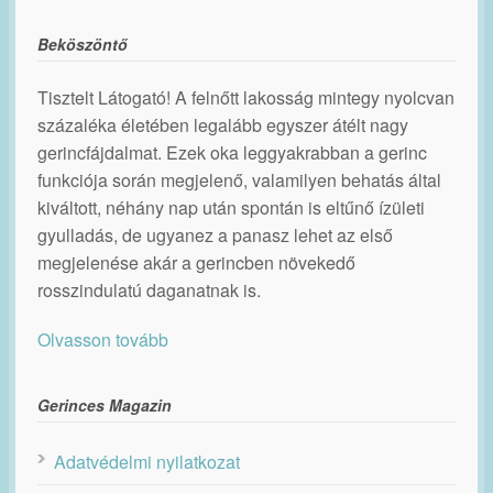
Beköszöntő
Tisztelt Látogató! A felnőtt lakosság mintegy nyolcvan
százaléka életében legalább egyszer átélt nagy
gerincfájdalmat. Ezek oka leggyakrabban a gerinc
funkciója során megjelenő, valamilyen behatás által
kiváltott, néhány nap után spontán is eltűnő ízületi
gyulladás, de ugyanez a panasz lehet az első
megjelenése akár a gerincben növekedő
rosszindulatú daganatnak is.
Olvasson tovább
Gerinces Magazin
Adatvédelmi nyilatkozat