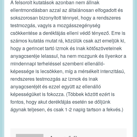
A felsorolt kutatások azonban nem állnak
ellentmondásban azzal az általánosan elfogadott és
sokszorosan bizonyított ténnyel, hogy a rendszeres
testmozgás, vagyis a mozgásszegénység
csökkentése a derékfájás elleni védő tényező. Erre is
számos kutatás mutat rá, közülük csak azt emeljük ki,
hogy a gerincet tartó izmok és inak kötőszöveteinek
anyagcseréje lelassul, ha nem mozgunk és ilyenkor a
mindennapi terheléssel szembeni ellenálló-
képessége is lecsökken, míg a mérsékelt intenzitású,
rendszeres testmozgás az izmok és inak
anyagcseréjét és ezzel együtt az ellenálló
képességüket is fokozza. (Többek között ezért is
fontos, hogy akut derékfájás esetén se dőljünk
ágynak teljesen, és csak 1-2 napig tartson a fekvés.)