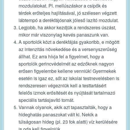
mozdulatokat. Pl. mellúszáskor a csípők és
térdek erőteljes hajlításával, jó szélesen végzett
lábtempó a derékfájósnak jóleső lazító mozdulat.
Legjobb, ha akkor kezdjük a rendszeres úszást,
mikor már viszonylag kevés panaszunk van.
A sportolók közt a derékfájás gyakoribb, e mögött
az intenzitás növekedése és a versenyszerűség
állhat. Ez arra hívja fel a figyelmet, hogy a
sportolók gerincvédelmét az edzőknek nagyon
erősen figyelembe kellene venniük! Gyermekek
esetén is igaz ez, sőt az iskolai testnevelésben is
rendszeresen végezniük kell a testtartásért
felelős izmok erősítését és nyújtását tartalmazó
speciális tartásjavító tornát.
Vannak olyanok, akik azt tapasztalták, hogy a
hideghatás panaszokat vált ki. Nekik a
túlságosan hideg (pl. 23 fok alatti) víz kerülésére
is oda kell figyelniük.