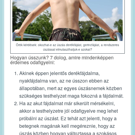
Örök kérdések: okozhat-e az úszás derékfájást, gerincfájást, a rendszeres
úszással elmulaszthatjuk-e azokat?
Hogyan ússzunk? 7 dolog, amire mindenképpen
érdemes odafigyelni:
Akinek éppen jelentős derékfájdalma,
nyakfájdalma van, az ne ússzon ebben az
állapotában, mert az egyes úszásnemek közben
szükséges testhelyzet maga fokozná a fájdalmát.
Ha az akut fájdalmat már sikerült mérsékelni,
akkor a testhelyzetre jól odafigyelve meg lehet
próbálni az úszást. Ez tehát azt jelenti, hogy a
betegnek magának kell megéreznie, hogy az
úszás közben hogyan változtassa a szokásos