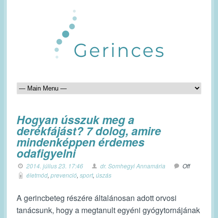
Hogyan ússzuk meg a
derékfájást? 7 dolog, amire
mindenképpen érdemes
odafigyelni
2014. július 23. 17:46
dr. Somhegyi Annamária
Off
életmód
,
prevenció
,
sport
,
úszás
A gerincbeteg részére általánosan adott orvosi
tanácsunk, hogy a megtanult egyéni gyógytornájának