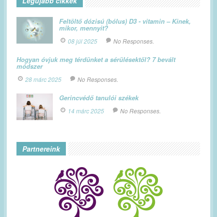
Legújabb cikkek
Feltöltő dózisú (bólus) D3 - vitamin – Kinek,
mikor, mennyit?
08 júl 2025
No Responses.
Hogyan óvjuk meg térdünket a sérülésektől? 7 bevált
módszer
28 márc 2025
No Responses.
Gerincvédő tanulói székek
14 márc 2025
No Responses.
Partnereink