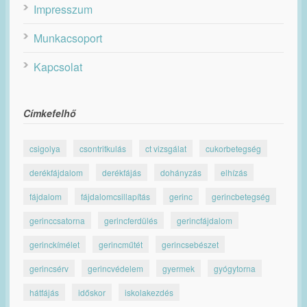
Impresszum
Munkacsoport
Kapcsolat
Címkefelhő
csigolya
csontritkulás
ct vizsgálat
cukorbetegség
derékfájdalom
derékfájás
dohányzás
elhízás
fájdalom
fájdalomcsillapítás
gerinc
gerincbetegség
gerinccsatorna
gerincferdülés
gerincfájdalom
gerinckímélet
gerincműtét
gerincsebészet
gerincsérv
gerincvédelem
gyermek
gyógytorna
hátfájás
időskor
iskolakezdés