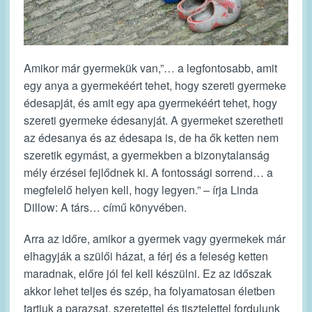
Amikor már gyermekük van,”… a legfontosabb, amit
egy anya a gyermekéért tehet, hogy szereti gyermeke
édesapját, és amit egy apa gyermekéért tehet, hogy
szereti gyermeke édesanyját. A gyermeket szeretheti
az édesanya és az édesapa is, de ha ők ketten nem
szeretik egymást, a gyermekben a bizonytalanság
mély érzései fejlődnek ki. A fontossági sorrend… a
megfelelő helyen kell, hogy legyen.” – írja Linda
Dillow: A társ… című könyvében.
Arra az időre, amikor a gyermek vagy gyermekek már
elhagyják a szülői házat, a férj és a feleség ketten
maradnak, előre jól fel kell készülni. Ez az időszak
akkor lehet teljes és szép, ha folyamatosan életben
tartjuk a parazsat, szeretettel és tisztelettel fordulunk