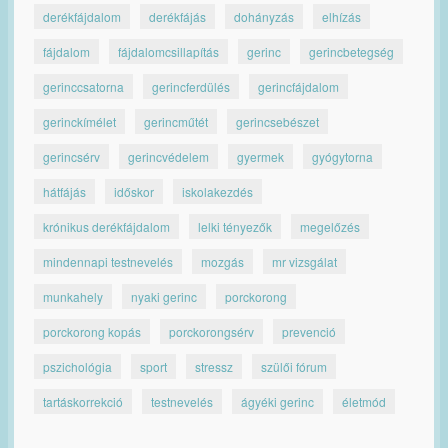
derékfájdalom
derékfájás
dohányzás
elhízás
fájdalom
fájdalomcsillapítás
gerinc
gerincbetegség
gerinccsatorna
gerincferdülés
gerincfájdalom
gerinckímélet
gerincműtét
gerincsebészet
gerincsérv
gerincvédelem
gyermek
gyógytorna
hátfájás
időskor
iskolakezdés
krónikus derékfájdalom
lelki tényezők
megelőzés
mindennapi testnevelés
mozgás
mr vizsgálat
munkahely
nyaki gerinc
porckorong
porckorong kopás
porckorongsérv
prevenció
pszichológia
sport
stressz
szülői fórum
tartáskorrekció
testnevelés
ágyéki gerinc
életmód