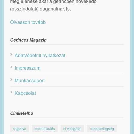
megjelenése akár a gerincben növekedő
rosszindulatú daganatnak is.
Olvasson tovább
Gerinces Magazin
Adatvédelmi nyilatkozat
Impresszum
Munkacsoport
Kapcsolat
Címkefelhő
csigolya
csontritkulás
ct vizsgálat
cukorbetegség