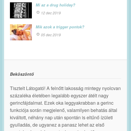
Mi az a drug holiday?
12 dec 2019
Mik azok a trigger pontok?
05 dec 2019
Beköszöntő
Tisztelt Látogató! A felnőtt lakosság mintegy nyolcvan
százaléka életében legalább egyszer átélt nagy
gerincfájdalmat. Ezek oka leggyakrabban a gerinc
funkciója során megjelenő, valamilyen behatás által
kiváltott, néhány nap után spontán is eltűnő ízületi
gyulladás, de ugyanez a panasz lehet az első