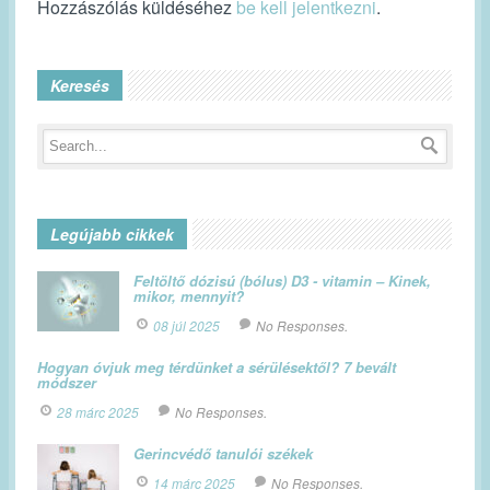
Hozzászólás küldéséhez
be kell jelentkezni
.
Keresés
Legújabb cikkek
Feltöltő dózisú (bólus) D3 - vitamin – Kinek,
mikor, mennyit?
08 júl 2025
No Responses.
Hogyan óvjuk meg térdünket a sérülésektől? 7 bevált
módszer
28 márc 2025
No Responses.
Gerincvédő tanulói székek
14 márc 2025
No Responses.