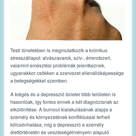
Testi tünetekben is megmutatkozik a krónikus
stresszállapot: alvászavarok, szív-, érrendszeri,
valamint emésztési problémák jelentkeznek,
ugyanakkor csökken a szervezet ellenállóképessége
a betegségekkel szemben.
A kiégés és a depresszió tünetei több területen is
hasonlóak, így fontos ennek a két diagnózisnak az
elkülönítése. A burnout kialakulásának alapja a
személy és környezetének konfliktussal terhelt
kölcsönhatása, míg a depresszió a személy
élettörténetén és veszteségélményein alapuló