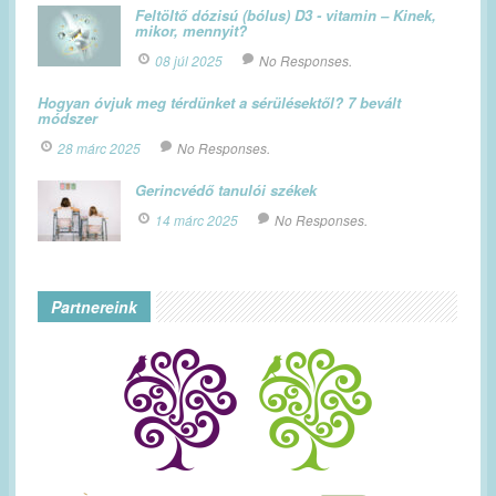
Feltöltő dózisú (bólus) D3 - vitamin – Kinek,
mikor, mennyit?
08 júl 2025
No Responses.
Hogyan óvjuk meg térdünket a sérülésektől? 7 bevált
módszer
28 márc 2025
No Responses.
Gerincvédő tanulói székek
14 márc 2025
No Responses.
Partnereink