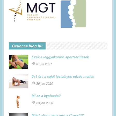
Gerinces.blog.hu
Ezek a leggyakoribb sportsérülések
01 júl 2021
5+1 érv a saját testsúlyos edzés mellett
30 jan 2020
Mi az a kyphosis?
23 jan 2020
Miért olyan népszerű a Crossfit?