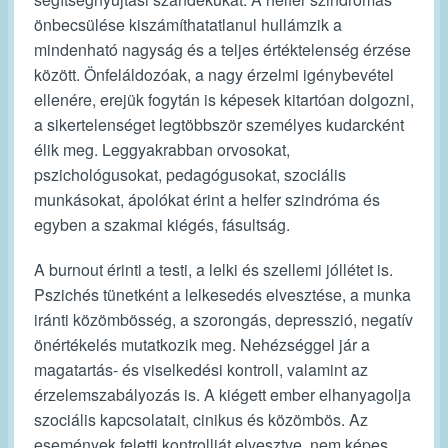
önbecsülése kiszámíthatatlanul hullámzik a
mindenható nagyság és a teljes értéktelenség érzése
között. Önfeláldozóak, a nagy érzelmi igénybevétel
ellenére, erejük fogytán is képesek kitartóan dolgozni,
a sikertelenséget legtöbbször személyes kudarcként
élik meg. Leggyakrabban orvosokat,
pszichológusokat, pedagógusokat, szociális
munkásokat, ápolókat érint a helfer szindróma és
egyben a szakmai kiégés, fásultság.
A burnout érinti a testi, a lelki és szellemi jóllétet is.
Pszichés tünetként a lelkesedés elvesztése, a munka
iránti közömbösség, a szorongás, depresszió, negatív
önértékelés mutatkozik meg. Nehézséggel jár a
magatartás- és viselkedési kontroll, valamint az
érzelemszabályozás is. A kiégett ember elhanyagolja
szociális kapcsolatait, cinikus és közömbös. Az
események feletti kontrollját elvesztve, nem képes