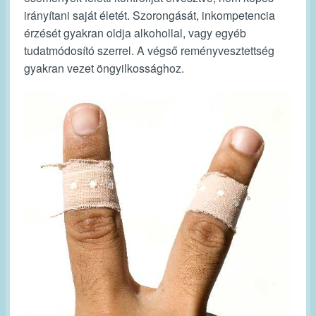
irányítani saját életét. Szorongását, inkompetencia
érzését gyakran oldja alkohollal, vagy egyéb
tudatmódosító szerrel. A végső reményvesztettség
gyakran vezet öngyilkossághoz.