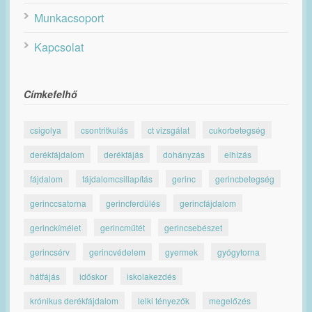
Munkacsoport
Kapcsolat
Címkefelhő
csigolya
csontritkulás
ct vizsgálat
cukorbetegség
derékfájdalom
derékfájás
dohányzás
elhízás
fájdalom
fájdalomcsillapítás
gerinc
gerincbetegség
gerinccsatorna
gerincferdülés
gerincfájdalom
gerinckímélet
gerincműtét
gerincsebészet
gerincsérv
gerincvédelem
gyermek
gyógytorna
hátfájás
időskor
iskolakezdés
krónikus derékfájdalom
lelki tényezők
megelőzés