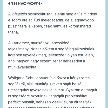
érzéséhez vezetnek.
A kifejezés szimbolikusan jeleníti meg a tűz mindent
elsöprő erejét. Tud meleget adni, de a legnagyobb
pusztításra is képes, csak hamu és korom marad
utána.
A karrierhez, munkához kapcsolódó
teljesítménykrízist elsőként a segítőfoglalkozásúak
körében figyelték meg, jellemzően olyan területen,
ahol nagyon nagy érzelmi teher nehezedett a
munkavállalókra.
Wolfgang Schmidbauer írt először a kényszeres
segítőkről, akik munkájuk révén saját belső
ürességüket igyekeztek feltölteni. Gyakran önmaguk
is segítségre szorulnak, tagadják problémáikat,
perfekcionisták, nehezen viselik el, ha elutasítják
segítségnyújtási szándékukat. A helfer szindrómás