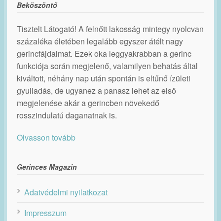
Beköszöntő
Tisztelt Látogató! A felnőtt lakosság mintegy nyolcvan
százaléka életében legalább egyszer átélt nagy
gerincfájdalmat. Ezek oka leggyakrabban a gerinc
funkciója során megjelenő, valamilyen behatás által
kiváltott, néhány nap után spontán is eltűnő ízületi
gyulladás, de ugyanez a panasz lehet az első
megjelenése akár a gerincben növekedő
rosszindulatú daganatnak is.
Olvasson tovább
Gerinces Magazin
Adatvédelmi nyilatkozat
Impresszum