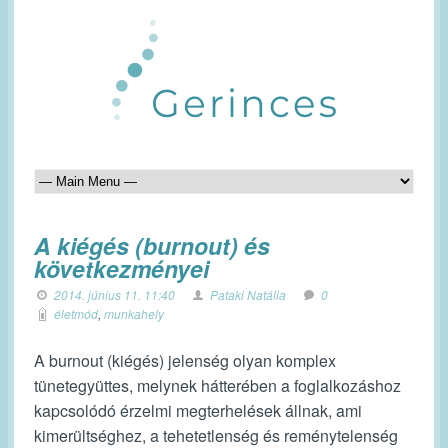
A kiégés (burnout) és
következményei
2014. június 11. 11:40
Pataki Natália
0
életmód
,
munkahely
A burnout (kiégés) jelenség olyan komplex
tünetegyüttes, melynek hátterében a foglalkozáshoz
kapcsolódó érzelmi megterhelések állnak, ami
kimerültséghez, a tehetetlenség és reménytelenség