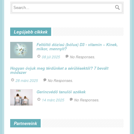
Legújabb cikkek
Feltöltő dózisú (bólus) D3 - vitamin – Kinek,
mikor, mennyit?
08 júl 2025
No Responses.
Hogyan óvjuk meg térdünket a sérülésektől? 7 bevált
módszer
28 márc 2025
No Responses.
Gerincvédő tanulói székek
14 márc 2025
No Responses.
Partnereink