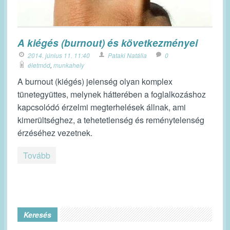
A kiégés (burnout) és következményei
2014. június 11. 11:40
Pataki Natália
0
életmód
,
munkahely
A burnout (kiégés) jelenség olyan komplex
tünetegyüttes, melynek hátterében a foglalkozáshoz
kapcsolódó érzelmi megterhelések állnak, ami
kimerültséghez, a tehetetlenség és reménytelenség
érzéséhez vezetnek.
Tovább
Keresés