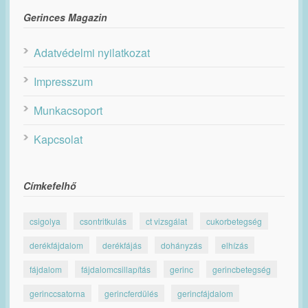
Gerinces Magazin
Adatvédelmi nyilatkozat
Impresszum
Munkacsoport
Kapcsolat
Címkefelhő
csigolya
csontritkulás
ct vizsgálat
cukorbetegség
derékfájdalom
derékfájás
dohányzás
elhízás
fájdalom
fájdalomcsillapítás
gerinc
gerincbetegség
gerinccsatorna
gerincferdülés
gerincfájdalom