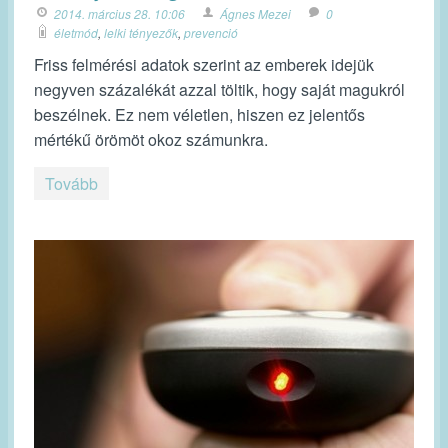
2014. március 28. 10:06
Ágnes Mezei
0
életmód
,
lelki tényezők
,
prevenció
Friss felmérési adatok szerint az emberek idejük
negyven százalékát azzal töltik, hogy saját magukról
beszélnek. Ez nem véletlen, hiszen ez jelentős
mértékű örömöt okoz számunkra.
Tovább