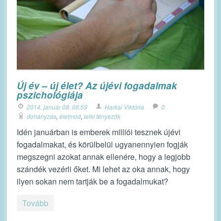
Új év – új élet? Az újévi fogadalmak
pszichológiája
2014. január 08. 08:59
Harkai Viktória
0
dohányzás
,
életmód
,
lelki tényezők
Idén januárban is emberek milliói tesznek újévi
fogadalmakat, és körülbelül ugyanennyien fogják
megszegni azokat annak ellenére, hogy a legjobb
szándék vezérli őket. Mi lehet az oka annak, hogy
ilyen sokan nem tartják be a fogadalmukat?
Tovább