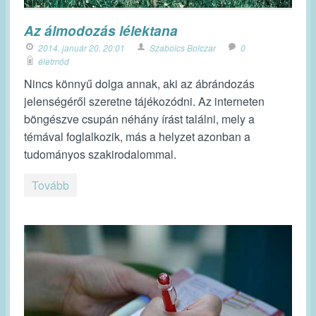
Az álmodozás lélektana
2014. január 20. 20:01
Szabolcs Bolczar
0
életmód
Nincs könnyű dolga annak, aki az ábrándozás
jelenségéről szeretne tájékozódni. Az interneten
böngészve csupán néhány írást találni, mely a
témával foglalkozik, más a helyzet azonban a
tudományos szakirodalommal.
Tovább