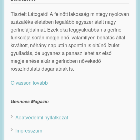
Tisztelt Látogató! A felnőtt lakosság mintegy nyolcvan
százaléka életében legalább egyszer átélt nagy
gerincfájdalmat. Ezek oka leggyakrabban a gerinc
funkciója során megjelenő, valamilyen behatás által
kiváltott, néhány nap után spontán is eltűnő ízületi
gyulladás, de ugyanez a panasz lehet az első
megjelenése akár a gerincben növekedő
rosszindulatú daganatnak is.
Olvasson tovább
Gerinces Magazin
Adatvédelmi nyilatkozat
Impresszum