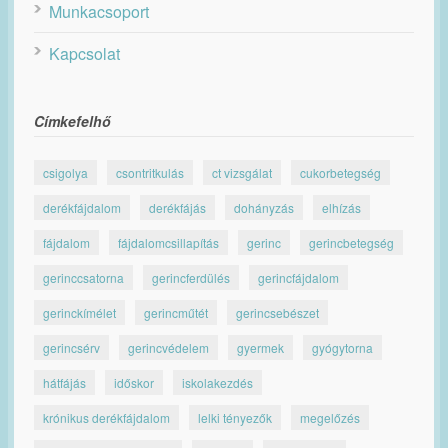
Munkacsoport
Kapcsolat
Címkefelhő
csigolya
csontritkulás
ct vizsgálat
cukorbetegség
derékfájdalom
derékfájás
dohányzás
elhízás
fájdalom
fájdalomcsillapítás
gerinc
gerincbetegség
gerinccsatorna
gerincferdülés
gerincfájdalom
gerinckímélet
gerincműtét
gerincsebészet
gerincsérv
gerincvédelem
gyermek
gyógytorna
hátfájás
időskor
iskolakezdés
krónikus derékfájdalom
lelki tényezők
megelőzés