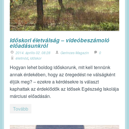
Időskori életválság – videóbeszámoló
előadásunkról
2014. április 02. 08:28
Gerinces Magazin
0
életmód
,
időskor
Hogyan lehet boldog időskorunk, mit kell tennünk
annak érdekében, hogy az öregedést ne válságként
éljük meg? – ezekre a kérdésekre is választ
kaphattak az érdeklődők az Idősek Egészség Iskolája
márciusi előadásán.
Tovább