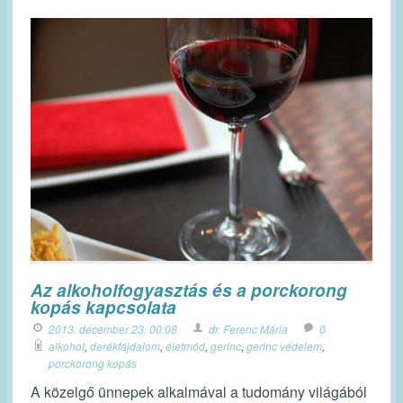
Az alkoholfogyasztás és a porckorong
kopás kapcsolata
2013. december 23. 00:08
dr. Ferenc Mária
0
alkohol
,
derékfájdalom
,
életmód
,
gerinc
,
gerinc védelem
,
porckorong kopás
A közelgő ünnepek alkalmával a tudomány világából