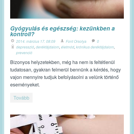
Gyógyulás és egészség: kezünkben a
kontroll?
2014. március 17. 08:09
Font Orsolya
0
depresszió
,
derékfájdalom
,
életmód
,
krónikus derékfájdalom
,
prevenció
Bizonyos helyzetekben, még ha nem is feltétlenül
tudatosan, gyakran felmerül bennünk a kérdés, hogy
vajon mennyire tudjuk befolyásolni a velünk történő
eseményeket.
Tovább