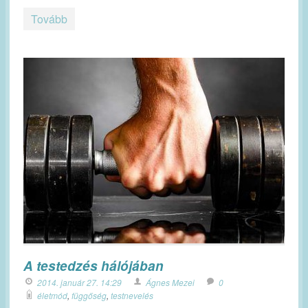
Tovább
A testedzés hálójában
2014. január 27. 14:29
Ágnes Mezei
0
életmód
,
függőség
,
testnevelés