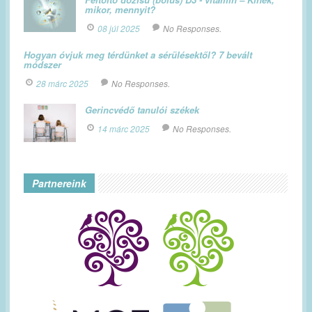
mikor, mennyit?
08 júl 2025
No Responses.
Hogyan óvjuk meg térdünket a sérülésektől? 7 bevált
módszer
28 márc 2025
No Responses.
Gerincvédő tanulói székek
14 márc 2025
No Responses.
Partnereink