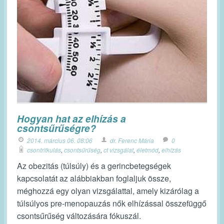
Hogyan hat az elhízás a
csontsűrűségre?
2014. március 06. 08:06
dr. Ferenc Mária
0
csontritkulás
,
csontsűrűség
,
ct vizsgálat
,
életmód
,
elhízás
Az obezitás (túlsúly) és a gerincbetegségek
kapcsolatát az alábbiakban foglaljuk össze,
méghozzá egy olyan vizsgálattal, amely kizárólag a
túlsúlyos pre-menopauzás nők elhízással összefüggő
csontsűrűség változására fókuszál.