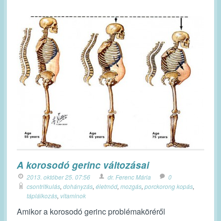
A korosodó gerinc változásai
2013. október 25. 07:56
dr. Ferenc Mária
0
csontritkulás
,
dohányzás
,
életmód
,
mozgás
,
porckorong kopás
,
táplálkozás
,
vitaminok
Amikor a korosodó gerinc problémaköréről