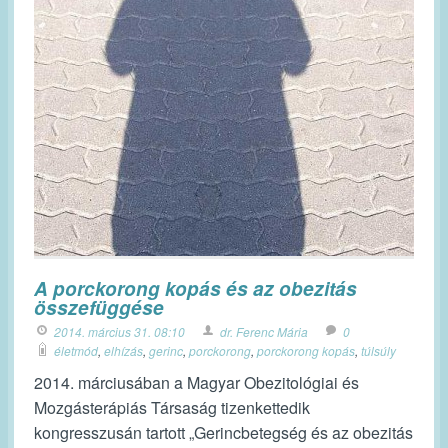
A porckorong kopás és az obezitás
összefüggése
2014. március 31. 08:10
dr. Ferenc Mária
0
életmód
,
elhízás
,
gerinc
,
porckorong
,
porckorong kopás
,
túlsúly
2014. márciusában a Magyar Obezitológiai és
Mozgásterápiás Társaság tizenkettedik
kongresszusán tartott „Gerincbetegség és az obezitás