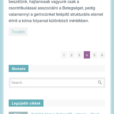
beszélünk, hajlamosak vagyunk csak a
csontritkulással asszociálni a Betegséget, pedig
valamennyi a gerincünket felépítő strukturális elemet
érinti a kóros folyamat különböző mértékben.
Tovább
1
2
3
4
5
6
Keresés
Legújabb cikkek
Feltöltő dózisú (bólus) D3 - vitamin – Kinek,