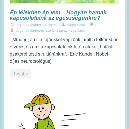
Ép lélekben ép test – Hogyan hatnak
kapcsolataink az egészségünkre?
2013. november 13. 08:36
Bagdi Petra
0
daganat
,
életmód
,
lelki tényezők
,
megelőzés
„Minden, amit a fejünkkel végzünk, amit a lelkünkben
érzünk, és ami a kapcsolataink terén alakul, hatást
gyakorol testi struktúránkra”. (Eric Kandel, Nobel-
díjas neurobiológus)
Tovább