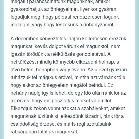
megálljt parancsolhatunk magunknak, amikor
gyakorolhatjuk az önfegyelmet. Ilyenkor gyakran
fogadjuk meg, hogy például rendszeresen fogunk
mozogni, vagy hogy leszokunk a dohányzásról.
A decemberi kényeztetés idején kellemesen érezzük
magunkat, kevés dolgot várunk el magunktól, nem
igazán törődünk a nélkülözés gondolatával. A
nélkülözést mindig könnyebb elkezdeni holnap, a
jövő héten, hónapban vagy évben. Az újévet gyakran
ruházzuk fel mágikus erővel, mintha azt várnánk tőle,
hogy akkor az önfegyelem magától beindul. Ez
néhány napig így is lehet, de egy idő után ránk tör az
az érzés, hogy megfosztottak minket valamitől.
Elkezdjük zokon venni azokat a szabályokat, amiket
magunknak tűztünk ki, elkezdünk lázadni, ránk tör a
csalódottság érzése, és máris régi szokásaink
rabságában találjuk magunkat.