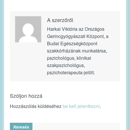
A szerzőről
Harkai Viktória az Országos
Gerincgyógyászati Központ, a
Budai Egészségközpont
szakkórházának munkatársa,
pszichológus, klinikai
szakpszichológus,
pszichoterapeuta-jelölt.
Szóljon hozzá
Hozzászólás küldéséhez
be kell jelentkezni
.
Keresés