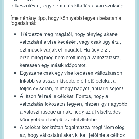
felkészülésre
,
fegyelemre
és
kitartásra
van szükség.
Íme néhány tipp, hogy könnyebb legyen betartania
fogadalmát:
Kérdezze meg magától, hogy tényleg akar-e
változtatni a viselkedésén, vagy csak úgy érzi,
ezt mások várják el magától. Ha úgy érzi,
érzelmileg még nem érett meg a változtatásra,
keressen egy másik időpontot.
Egyszerre csak egy viselkedésen változtasson!
Inkább válasszon kisebb, elérhető célokat a
teljes év során, mint egy nagyot január elsején!
Állítson fel reális célokat! Fontos, hogy a
változtatás fokozatos legyen, hiszen így nagyobb
a valószínűsége annak, hogy az új viselkedés
könnyebben beépül az életvitelébe.
A célokat konkrétan fogalmazza meg! Nem elég
az, hogy változtatni akar, ki kell jelölnie a célhoz