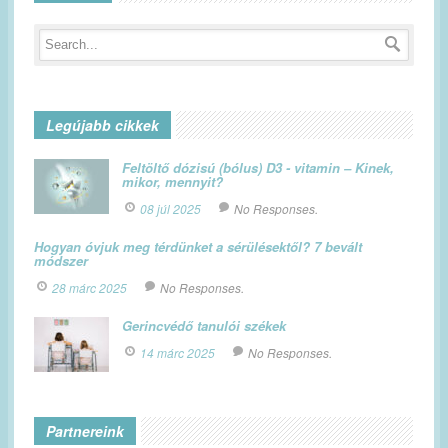
Legújabb cikkek
Feltöltő dózisú (bólus) D3 - vitamin – Kinek,
mikor, mennyit?
08 júl 2025
No Responses.
Hogyan óvjuk meg térdünket a sérülésektől? 7 bevált
módszer
28 márc 2025
No Responses.
Gerincvédő tanulói székek
14 márc 2025
No Responses.
Partnereink