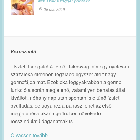
Mik azok a trigger pontok?
05 dec 2019
Beköszöntő
Tisztelt Látogató! A felnőtt lakosság mintegy nyolcvan
százaléka életében legalább egyszer átélt nagy
gerincfájdalmat. Ezek oka leggyakrabban a gerinc
funkciója során megjelenő, valamilyen behatás által
kiváltott, néhány nap után spontán is eltűnő ízületi
gyulladás, de ugyanez a panasz lehet az első
megjelenése akár a gerincben növekedő
rosszindulatú daganatnak is.
Olvasson tovább