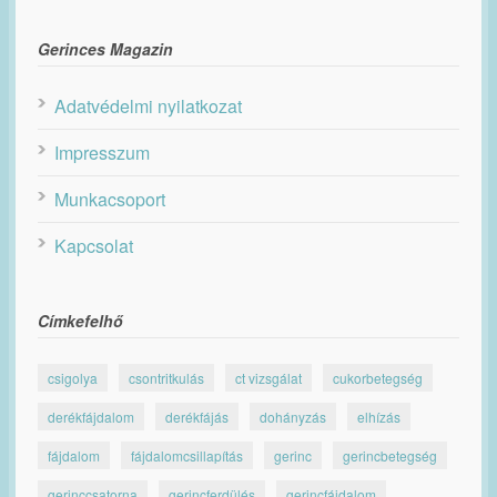
Gerinces Magazin
Adatvédelmi nyilatkozat
Impresszum
Munkacsoport
Kapcsolat
Címkefelhő
csigolya
csontritkulás
ct vizsgálat
cukorbetegség
derékfájdalom
derékfájás
dohányzás
elhízás
fájdalom
fájdalomcsillapítás
gerinc
gerincbetegség
gerinccsatorna
gerincferdülés
gerincfájdalom