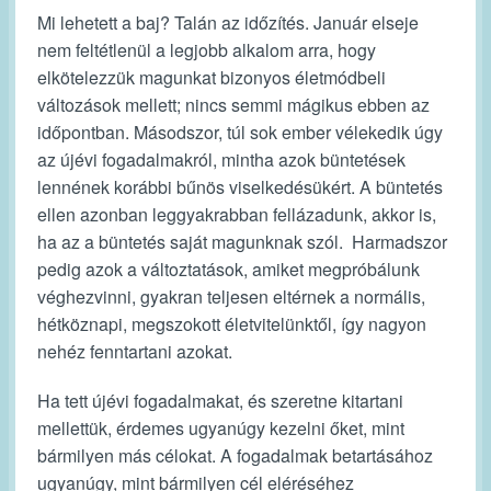
Mi lehetett a baj? Talán az időzítés. Január elseje
nem feltétlenül a legjobb alkalom arra, hogy
elkötelezzük magunkat bizonyos életmódbeli
változások mellett; nincs semmi mágikus ebben az
időpontban. Másodszor, túl sok ember vélekedik úgy
az újévi fogadalmakról, mintha azok büntetések
lennének korábbi bűnös viselkedésükért. A büntetés
ellen azonban leggyakrabban fellázadunk, akkor is,
ha az a büntetés saját magunknak szól. Harmadszor
pedig azok a változtatások, amiket megpróbálunk
véghezvinni, gyakran teljesen eltérnek a normális,
hétköznapi, megszokott életvitelünktől, így nagyon
nehéz fenntartani azokat.
Ha tett újévi fogadalmakat, és szeretne kitartani
mellettük, érdemes ugyanúgy kezelni őket, mint
bármilyen más célokat. A fogadalmak betartásához
ugyanúgy, mint bármilyen cél eléréséhez