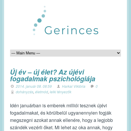
Új év – új élet? Az újévi
fogadalmak pszichológiája
2014. január 08. 08:59
Harkai Viktória
0
dohányzás
,
életmód
,
lelki tényezők
Idén januárban is emberek milliói tesznek újévi
fogadalmakat, és körülbelül ugyanennyien fogják
megszegni azokat annak ellenére, hogy a legjobb
szándék vezérli őket. Mi lehet az oka annak, hogy