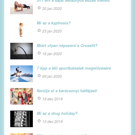
5+1 érv a saját testsúlyos edzés mellett
30 jan 2020
Mi az a kyphosis?
23 jan 2020
Miért olyan népszerű a Crossfit?
16 jan 2020
7 tipp a téli sportbalestek megelőzésére
09 jan 2020
Kerülje el a karácsonyi hátfájást!
19 dec 2019
Mi az a drug holiday?
12 dec 2019