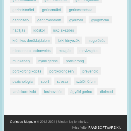
gerinckímélet
gerincműtét
gerincsebészet
gerincsérv
gerincvédelem
gyermek
gyógytorna
hátfájás
időskor
iskolakezdés
krónikus derékfájdalom
lelki tényezők
megelőzés
mindennapi testnevelés
mozgás
mr vizsgálat
munkahely
nyaki gerinc
porckorong
porckorong kopás
porckorongsérv
prevenció
pszichológia
sport
stressz
szülői fórum
tartáskorrekció
testnevelés
ágyéki gerinc
életmód
Gerinces Magazin
© 2012-2024 | Minden jog fenntartva.
Készítette:
RAAB SOFTWARE Kft.