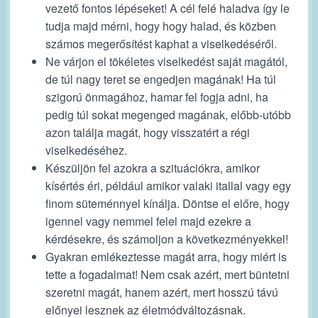
vezető fontos lépéseket! A cél felé haladva így le
tudja majd mérni, hogy hogy halad, és közben
számos megerősítést kaphat a viselkedéséről.
Ne várjon el tökéletes viselkedést saját magától,
de túl nagy teret se engedjen magának! Ha túl
szigorú önmagához, hamar fel fogja adni, ha
pedig túl sokat megenged magának, előbb-utóbb
azon találja magát, hogy visszatért a régi
viselkedéséhez.
Készüljön fel azokra a szituációkra, amikor
kísértés éri, például amikor valaki itallal vagy egy
finom süteménnyel kínálja. Döntse el előre, hogy
igennel vagy nemmel felel majd ezekre a
kérdésekre, és számoljon a következményekkel!
Gyakran emlékeztesse magát arra, hogy miért is
tette a fogadalmat! Nem csak azért, mert büntetni
szeretni magát, hanem azért, mert hosszú távú
előnyei lesznek az életmódváltozásnak.