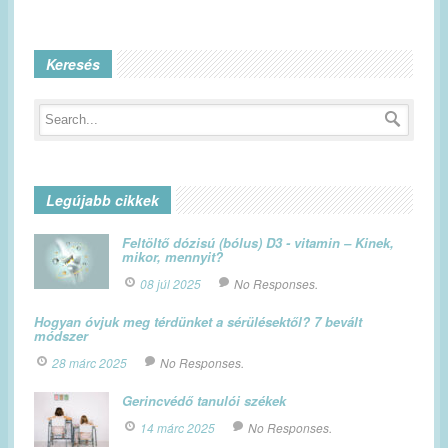
Keresés
Legújabb cikkek
Feltöltő dózisú (bólus) D3 - vitamin – Kinek,
mikor, mennyit?
08 júl 2025
No Responses.
Hogyan óvjuk meg térdünket a sérülésektől? 7 bevált
módszer
28 márc 2025
No Responses.
Gerincvédő tanulói székek
14 márc 2025
No Responses.