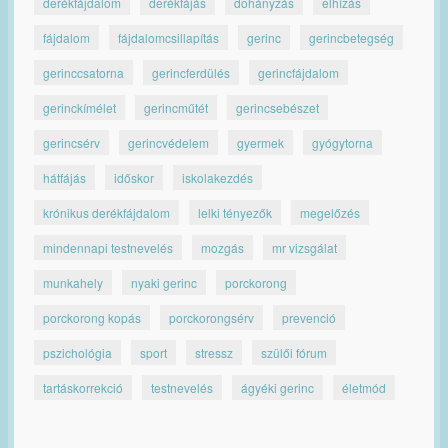
derékfájdalom
derékfájás
dohányzás
elhízás
fájdalom
fájdalomcsillapítás
gerinc
gerincbetegség
gerinccsatorna
gerincferdülés
gerincfájdalom
gerinckímélet
gerincműtét
gerincsebészet
gerincsérv
gerincvédelem
gyermek
gyógytorna
hátfájás
időskor
iskolakezdés
krónikus derékfájdalom
lelki tényezők
megelőzés
mindennapi testnevelés
mozgás
mr vizsgálat
munkahely
nyaki gerinc
porckorong
porckorong kopás
porckorongsérv
prevenció
pszichológia
sport
stressz
szülői fórum
tartáskorrekció
testnevelés
ágyéki gerinc
életmód