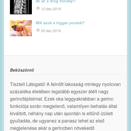
Mi az a drug holiday?
12 dec 2019
Mik azok a trigger pontok?
05 dec 2019
Beköszöntő
Tisztelt Látogató! A felnőtt lakosság mintegy nyolcvan
százaléka életében legalább egyszer átélt nagy
gerincfájdalmat. Ezek oka leggyakrabban a gerinc
funkciója során megjelenő, valamilyen behatás által
kiváltott, néhány nap után spontán is eltűnő ízületi
gyulladás, de ugyanez a panasz lehet az első
megjelenése akár a gerincben növekedő