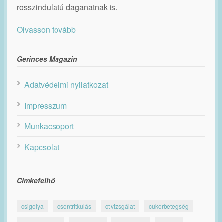
rosszindulatú daganatnak is.
Olvasson tovább
Gerinces Magazin
Adatvédelmi nyilatkozat
Impresszum
Munkacsoport
Kapcsolat
Címkefelhő
csigolya
csontritkulás
ct vizsgálat
cukorbetegség