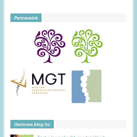
Partnereink
Gerinces.blog.hu