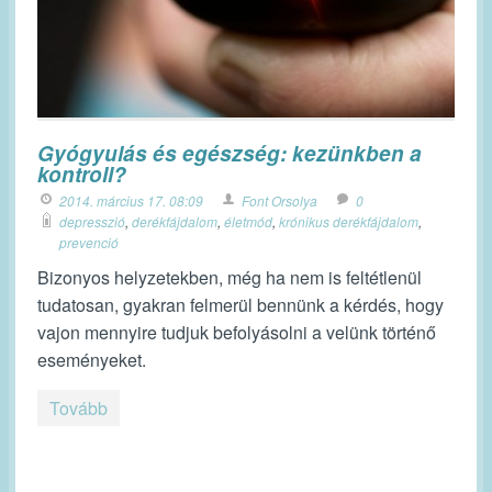
Gyógyulás és egészség: kezünkben a
kontroll?
2014. március 17. 08:09
Font Orsolya
0
depresszió
,
derékfájdalom
,
életmód
,
krónikus derékfájdalom
,
prevenció
Bizonyos helyzetekben, még ha nem is feltétlenül
tudatosan, gyakran felmerül bennünk a kérdés, hogy
vajon mennyire tudjuk befolyásolni a velünk történő
eseményeket.
Tovább