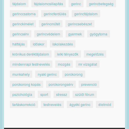
fájdalom
fájdalomcsillapítás
gerinc
gerincbetegség
gerinccsatorna
gerincferdülés
gerincfájdalom
gerinckímélet
gerincműtét
gerincsebészet
gerincsérv
gerincvédelem
gyermek
gyógytorna
hátfájás
időskor
iskolakezdés
krónikus derékfájdalom
lelki tényezők
megelőzés
mindennapi testnevelés
mozgás
mr vizsgálat
munkahely
nyaki gerinc
porckorong
porckorong kopás
porckorongsérv
prevenció
pszichológia
sport
stressz
szülői fórum
tartáskorrekció
testnevelés
ágyéki gerinc
életmód