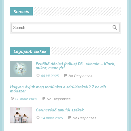
Keresés
Legújabb cikkek
Feltöltő dózisú (bólus) D3 - vitamin – Kinek,
mikor, mennyit?
08 júl 2025
No Responses.
Hogyan óvjuk meg térdünket a sérülésektől? 7 bevált
módszer
28 márc 2025
No Responses.
Gerincvédő tanulói székek
14 márc 2025
No Responses.