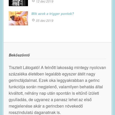
12 dec 2019
Mik azok a trigger pontok?
05 dec 2019
Beköszöntő
Tisztelt Látogató! A felnőtt lakosság mintegy nyolcvan
százaléka életében legalább egyszer átélt nagy
gerincfájdalmat. Ezek oka leggyakrabban a gerinc
funkciója során megjelenő, valamilyen behatás által
kiváltott, néhány nap után spontán is eltűnő ízületi
gyulladás, de ugyanez a panasz lehet az első
megjelenése akár a gerincben növekedő
rosszindulatú daganatnak is.