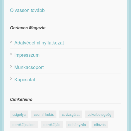
Olvasson tovább
Gerinces Magazin
Adatvédelmi nyilatkozat
Impresszum
Munkacsoport
Kapcsolat
Címkefelhő
csigolya
csontritkulás
ct vizsgálat
cukorbetegség
derékfájdalom
derékfájás
dohányzás
elhízás