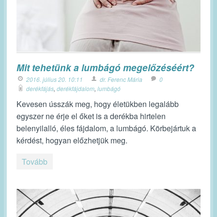
Mit tehetünk a lumbágó megelőzéséért?
2016. július 20. 10:11
dr. Ferenc Mária
0
derékfájás
,
derékfájdalom
,
lumbágó
Kevesen ússzák meg, hogy életükben legalább
egyszer ne érje el őket is a derékba hirtelen
belenyilalló, éles fájdalom, a lumbágó. Körbejártuk a
kérdést, hogyan előzhetjük meg.
Tovább