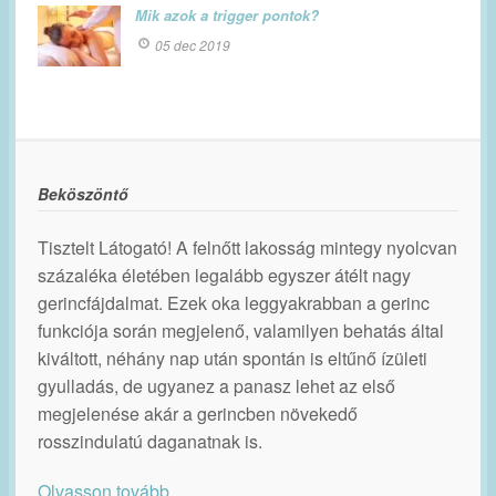
Mik azok a trigger pontok?
05 dec 2019
Beköszöntő
Tisztelt Látogató! A felnőtt lakosság mintegy nyolcvan
százaléka életében legalább egyszer átélt nagy
gerincfájdalmat. Ezek oka leggyakrabban a gerinc
funkciója során megjelenő, valamilyen behatás által
kiváltott, néhány nap után spontán is eltűnő ízületi
gyulladás, de ugyanez a panasz lehet az első
megjelenése akár a gerincben növekedő
rosszindulatú daganatnak is.
Olvasson tovább