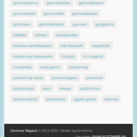
gerinccsatorna
gerincferdülés
gerincfájdalom
gerinckímélet
gerincműtét
gerincsebészet
gerincsérv
gerincvédelem
gyermek
gyógytorna
hátfájás
időskor
iskolakezdés
krónikus derékfájdalom
lelki tényezők
megelőzés
mindennapi testnevelés
mozgás
mr vizsgálat
munkahely
nyaki gerinc
porckorong
porckorong kopás
porckorongsérv
prevenció
pszichológia
sport
stressz
szülői fórum
tartáskorrekció
testnevelés
ágyéki gerinc
életmód
Gerinces Magazin
© 2012-2024 | Minden jog fenntartva.
Készítette:
RAAB SOFTWARE Kft.