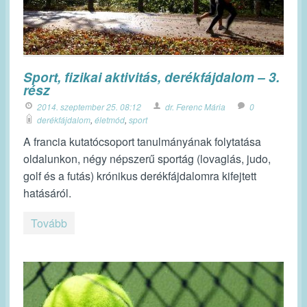
Sport, fizikai aktivitás, derékfájdalom – 3.
rész
2014. szeptember 25. 08:12
dr. Ferenc Mária
0
derékfájdalom
,
életmód
,
sport
A francia kutatócsoport tanulmányának folytatása
oldalunkon, négy népszerű sportág (lovaglás, judo,
golf és a futás) krónikus derékfájdalomra kifejtett
hatásáról.
Tovább