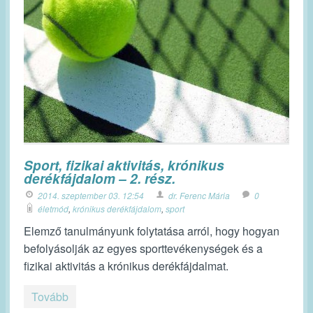
Sport, fizikai aktivitás, krónikus
derékfájdalom – 2. rész.
2014. szeptember 03. 12:54
dr. Ferenc Mária
0
életmód
,
krónikus derékfájdalom
,
sport
Elemző tanulmányunk folytatása arról, hogy hogyan
befolyásolják az egyes sporttevékenységek és a
fizikai aktivitás a krónikus derékfájdalmat.
Tovább