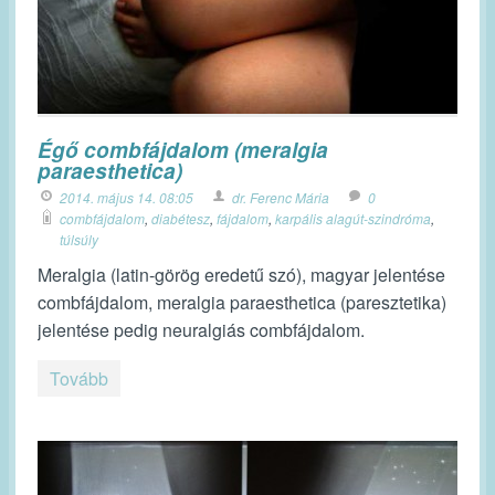
Égő combfájdalom (meralgia
paraesthetica)
2014. május 14. 08:05
dr. Ferenc Mária
0
combfájdalom
,
diabétesz
,
fájdalom
,
karpális alagút-szindróma
,
túlsúly
Meralgia (latin-görög eredetű szó), magyar jelentése
combfájdalom, meralgia paraesthetica (paresztetika)
jelentése pedig neuralgiás combfájdalom.
Tovább