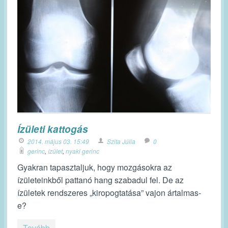
Ízületi kattogás
2014. május 03. 15:49
Szita Júlia
0
gerinc
,
ízület
,
nyaki gerinc
Gyakran tapasztaljuk, hogy mozgásokra az
ízületeinkből pattanó hang szabadul fel. De az
ízületek rendszeres „kiropogtatása” vajon ártalmas-
e?
Tovább