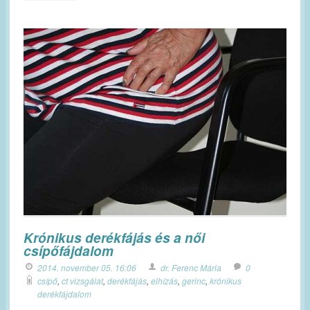
Krónikus derékfájás és a női
csípőfájdalom
2014. november 05. 16:06
dr. Ferenc Mária
0
csípő
,
ct vizsgálat
,
derékfájás
,
elhízás
,
gerinc
,
krónikus
derékfájdalom