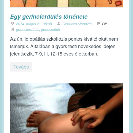
Egy gerincferdülés története
2014. május 21. 08:08
Gerinces Magazin
Off
gerincferdülés
,
gerincműtét
Az ún. idiopátiás szkoliózis pontos kiváltó okát nem
ismerjük. Általában a gyors testi növekedés idején
jelentkezik, 7-9, ill. 12-15 éves életkorban.
Tovább