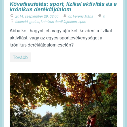
Következtetés: sport, fizikai aktivitás és a
krónikus derékfájdalom
2014. szeptember 29. 08:00
dr. Ferenc Mária
0
életmód
,
gerinc
,
krónikus derékfájdalom
,
sport
Abba kell hagyni, el- vagy újra kell kezdeni a fizikai
aktivitást, vagy az egyes sporttevékenységet a
krónikus derékfájdalom esetén?
Tovább