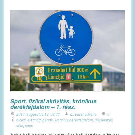
Sport, fizikai aktivitás, krónikus
derékfájdalom – 1. rész.
2014. augusztus 13. 08:00
dr. Ferenc Mária
0
bicikli
,
életmód
,
gerinc
,
krónikus derékfájdalom
,
megelőzés
,
séta
,
sport