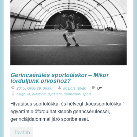
Gerincsérülés sportoláskor – Mikor
forduljunk orvoshoz?
2015. július 29. 08:06
dr. Bors István
Off
csigolya
,
életmód
,
fájdalom
,
gerincsérv
,
sport
Hivatásos sportolókkal és hétvégi „kocasportolókkal”
egyaránt előfordulhat kisebb gerincsérüléssel,
gerincfájdalommal járó sportbaleset.
Tovább