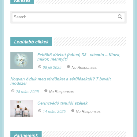
Keresés
Legújabb cikkek
Feltöltő dózisú (bólus) D3 - vitamin – Kinek,
mikor, mennyit?
08 júl 2025
No Responses.
Hogyan óvjuk meg térdünket a sérülésektől? 7 bevált
módszer
28 márc 2025
No Responses.
Gerincvédő tanulói székek
14 márc 2025
No Responses.
Partnereink