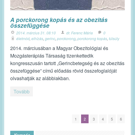
A porckorong kopás és az obezitás
összefüggése
2014. március 31. 08:10
dr. Ferenc Mária
0
életmód
,
elhízás
,
gerinc
,
porckorong
,
porckorong kopás
,
túlsúly
2014. márciusában a Magyar Obezitológiai és
Mozgásterápiás Társaság tizenkettedik
kongresszusán tartott „Gerincbetegség és az obezitás
összefüggése” című előadás rövid összefoglalóját
olvashatják az alábbiakban.
Tovább
1
2
3
4
5
6