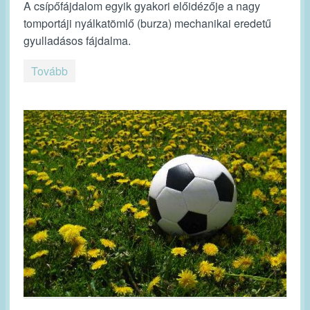
A csípőfájdalom egyik gyakori előidézője a nagy
tomportáji nyálkatömlő (burza) mechanikai eredetű
gyulladásos fájdalma.
Tovább