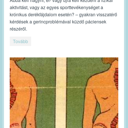
Abba kell hagyni, el- vagy újra kell kezdeni a fizikai
aktivitást, vagy az egyes sporttevékenységet a
krónikus derékfájdalom esetén? – gyakran visszatérő
kérdések a gerincproblémával küzdő páciensek
részéről.
Tovább