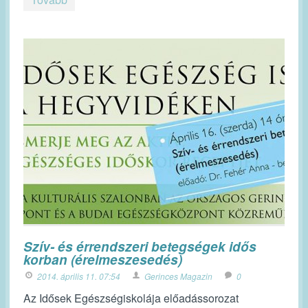
Szív- és érrendszeri betegségek idős
korban (érelmeszesedés)
2014. április 11. 07:54
Gerinces Magazin
0
Az Idősek Egészségiskolája előadássorozat