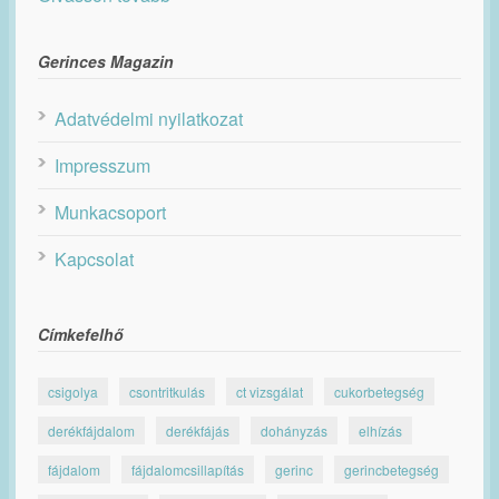
Gerinces Magazin
Adatvédelmi nyilatkozat
Impresszum
Munkacsoport
Kapcsolat
Címkefelhő
csigolya
csontritkulás
ct vizsgálat
cukorbetegség
derékfájdalom
derékfájás
dohányzás
elhízás
fájdalom
fájdalomcsillapítás
gerinc
gerincbetegség