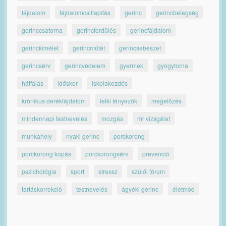
fájdalom
fájdalomcsillapítás
gerinc
gerincbetegség
gerinccsatorna
gerincferdülés
gerincfájdalom
gerinckímélet
gerincműtét
gerincsebészet
gerincsérv
gerincvédelem
gyermek
gyógytorna
hátfájás
időskor
iskolakezdés
krónikus derékfájdalom
lelki tényezők
megelőzés
mindennapi testnevelés
mozgás
mr vizsgálat
munkahely
nyaki gerinc
porckorong
porckorong kopás
porckorongsérv
prevenció
pszichológia
sport
stressz
szülői fórum
tartáskorrekció
testnevelés
ágyéki gerinc
életmód