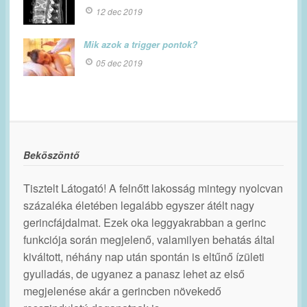
12 dec 2019
Mik azok a trigger pontok?
05 dec 2019
Beköszöntő
Tisztelt Látogató! A felnőtt lakosság mintegy nyolcvan
százaléka életében legalább egyszer átélt nagy
gerincfájdalmat. Ezek oka leggyakrabban a gerinc
funkciója során megjelenő, valamilyen behatás által
kiváltott, néhány nap után spontán is eltűnő ízületi
gyulladás, de ugyanez a panasz lehet az első
megjelenése akár a gerincben növekedő