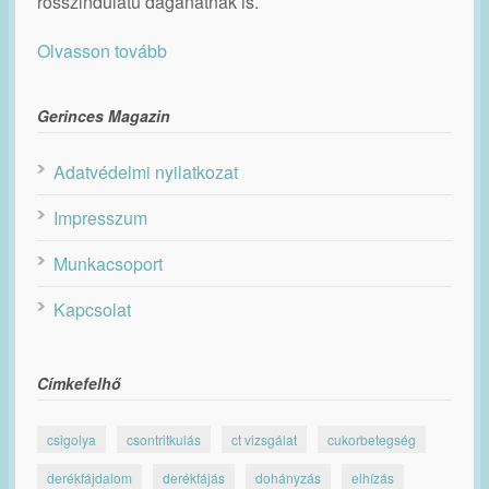
rosszindulatú daganatnak is.
Olvasson tovább
Gerinces Magazin
Adatvédelmi nyilatkozat
Impresszum
Munkacsoport
Kapcsolat
Címkefelhő
csigolya
csontritkulás
ct vizsgálat
cukorbetegség
derékfájdalom
derékfájás
dohányzás
elhízás