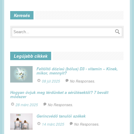
Keresés
Legújabb cikkek
Feltöltő dózisú (bólus) D3 - vitamin – Kinek,
mikor, mennyit?
08 júl 2025
No Responses.
Hogyan óvjuk meg térdünket a sérülésektől? 7 bevált
módszer
28 márc 2025
No Responses.
Gerincvédő tanulói székek
14 márc 2025
No Responses.