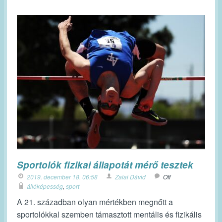
Sportolók fizikai állapotát mérő tesztek
2019. december 18. 06:58
Zalai Dávid
Off
állóképesség
,
sport
A 21. században olyan mértékben megnőtt a
sportolókkal szemben támasztott mentális és fizikális