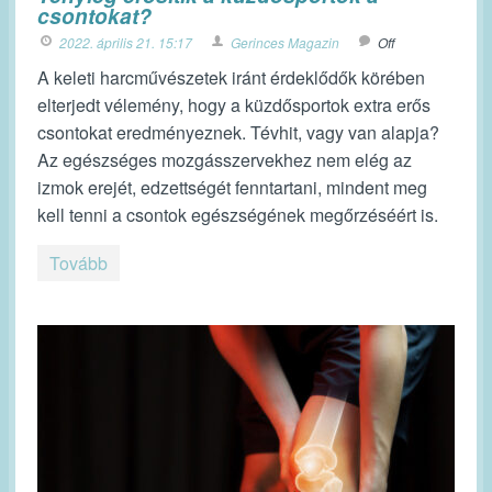
csontokat?
2022. április 21. 15:17
Gerinces Magazin
Off
A keleti harcművészetek iránt érdeklődők körében
elterjedt vélemény, hogy a küzdősportok extra erős
csontokat eredményeznek. Tévhit, vagy van alapja?
Az egészséges mozgásszervekhez nem elég az
izmok erejét, edzettségét fenntartani, mindent meg
kell tenni a csontok egészségének megőrzéséért is.
Tovább