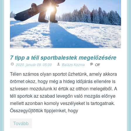
7 tipp a téli sportbalestek megelőzésére
2020. január 09. 05:00
Balázs Kozma
Off
Télen számos olyan sportot űzhetünk, amely akkora
örömet okoz, hogy még a hideg időjárás ellenére is
szívesen mozdulunk ki értük az otthon melegéből. A
téli sportok az szabad levegőn való mozgás előnye
mellett azonban komoly veszélyeket is tartogatnak.
Összegyűjtöttük tippjeinket, hogy
Tovább