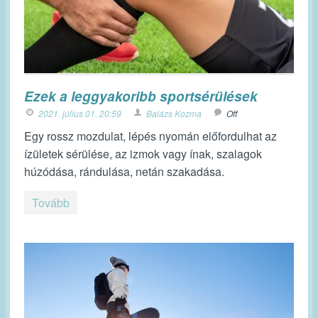
Ezek a leggyakoribb sportsérülések
2021. július 01. 20:59
Balázs Kozma
Off
Egy rossz mozdulat, lépés nyomán előfordulhat az
ízületek sérülése, az izmok vagy ínak, szalagok
húzódása, rándulása, netán szakadása.
Tovább