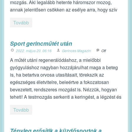
mozgás. Aki legalább hetente háromszor mozog,
annak jelentősen csökken az esélye arra, hogy szív
Tovább
Sport gerincműtét után
2022. május 20. 06:16
Gerinces Magazin
Off
A műtét utáni regenerálódáshoz, a mielőbbi
gyógyuláshoz nagyban hozzájárulhat maga a beteg
is, ha betartva orvosa utasításait, törekszik az
egészséges életvitelre, beleértve a fokozatosan
bevezetett, rendszeres mozgást is. Nézzük, hogyan
teheti! A testmozgás serkenti a keringést, a légzést és
Tovább
Tényleg erősítik a küzdősportok a