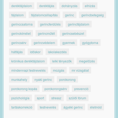
derékfájdalom
derékfájás
dohányzás
elhízás
fájdalom
fájdalomcsillapítás
gerinc
gerincbetegség
gerinccsatorna
gerincferdülés
gerincfájdalom
gerinckímélet
gerincműtét
gerincsebészet
gerincsérv
gerincvédelem
gyermek
gyógytorna
hátfájás
időskor
iskolakezdés
krónikus derékfájdalom
lelki tényezők
megelőzés
mindennapi testnevelés
mozgás
mr vizsgálat
munkahely
nyaki gerinc
porckorong
porckorong kopás
porckorongsérv
prevenció
pszichológia
sport
stressz
szülői fórum
tartáskorrekció
testnevelés
ágyéki gerinc
életmód