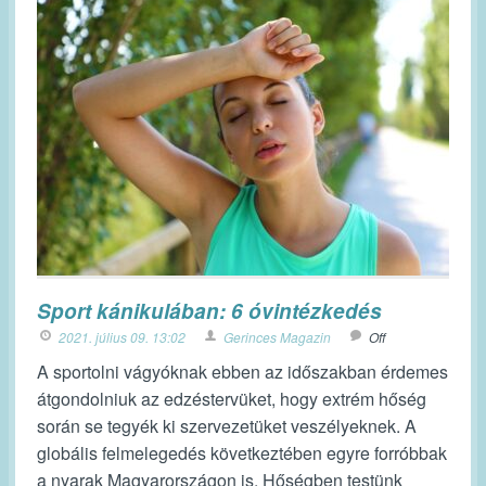
Sport kánikulában: 6 óvintézkedés
2021. július 09. 13:02
Gerinces Magazin
Off
A sportolni vágyóknak ebben az időszakban érdemes
átgondolniuk az edzéstervüket, hogy extrém hőség
során se tegyék ki szervezetüket veszélyeknek. A
globális felmelegedés következtében egyre forróbbak
a nyarak Magyarországon is. Hőségben testünk