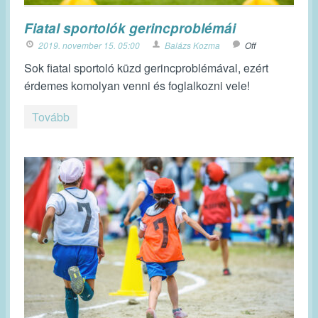
Fiatal sportolók gerincproblémái
2019. november 15. 05:00
Balázs Kozma
Off
Sok fiatal sportoló küzd gerincproblémával, ezért
érdemes komolyan venni és foglalkozni vele!
Tovább