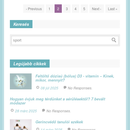
‹ Previous
1
2
3
4
5
Next ›
Last »
Keresés
Legújabb cikkek
Feltöltő dózisú (bólus) D3 - vitamin – Kinek,
mikor, mennyit?
08 júl 2025
No Responses.
Hogyan óvjuk meg térdünket a sérülésektől? 7 bevált
módszer
28 márc 2025
No Responses.
Gerincvédő tanulói székek
14 márc 2025
No Responses.