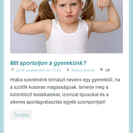
Mit sportoljon a gyerekünk?
2019. szeptember 05. 07:00
Balázs Kozma
Off
Hiába szeretnénk tornászt nevelni egy gyerekből, ha
a szülők kosaras magasságúak. Ismerje meg a
különböző testalkatokat, izomzat típusokat és a
sikeres sportágválasztás egyéb szempontjait!
Tovább