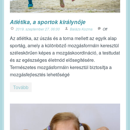
Atlétika, a sportok királynője
2019. szeptember 27. 06:00
Balázs Kozma
Off
Az atlétika, az úszás és a torna mellett az egyik alap
sportág, amely a különböző mozgásformáin keresztül
széleskörűen képes a mozgáskoordináció, a testtudat
és az egészséges életmód elősegítésére.
Természetes mozgásformáin keresztül biztosítja a
mozgásfejlesztés lehetőségé
Tovább