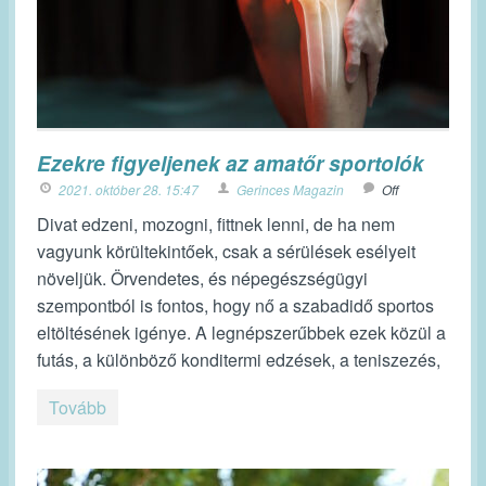
Ezekre figyeljenek az amatőr sportolók
2021. október 28. 15:47
Gerinces Magazin
Off
Divat edzeni, mozogni, fittnek lenni, de ha nem
vagyunk körültekintőek, csak a sérülések esélyeit
növeljük. Örvendetes, és népegészségügyi
szempontból is fontos, hogy nő a szabadidő sportos
eltöltésének igénye. A legnépszerűbbek ezek közül a
futás, a különböző konditermi edzések, a teniszezés,
Tovább