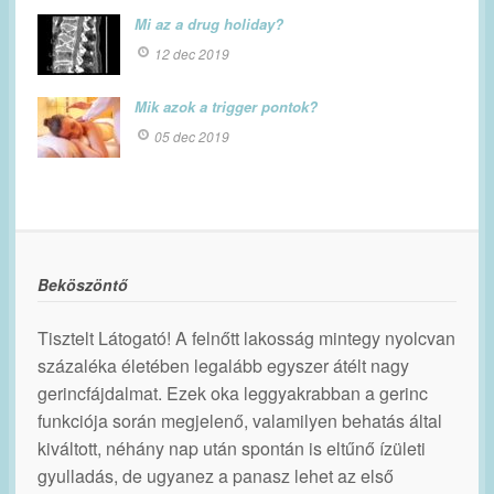
Mi az a drug holiday?
12 dec 2019
Mik azok a trigger pontok?
05 dec 2019
Beköszöntő
Tisztelt Látogató! A felnőtt lakosság mintegy nyolcvan
százaléka életében legalább egyszer átélt nagy
gerincfájdalmat. Ezek oka leggyakrabban a gerinc
funkciója során megjelenő, valamilyen behatás által
kiváltott, néhány nap után spontán is eltűnő ízületi
gyulladás, de ugyanez a panasz lehet az első