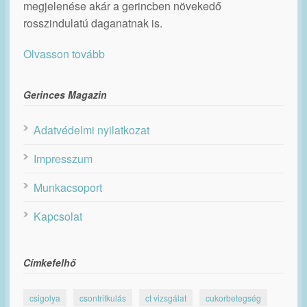
megjelenése akár a gerincben növekedő
rosszindulatú daganatnak is.
Olvasson tovább
Gerinces Magazin
Adatvédelmi nyilatkozat
Impresszum
Munkacsoport
Kapcsolat
Címkefelhő
csigolya
csontritkulás
ct vizsgálat
cukorbetegség