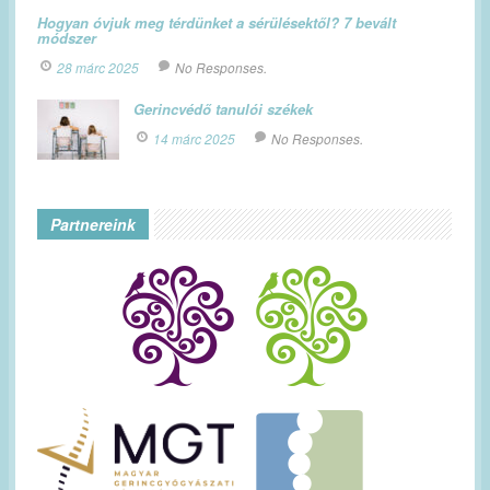
Hogyan óvjuk meg térdünket a sérülésektől? 7 bevált
módszer
28 márc 2025
No Responses.
Gerincvédő tanulói székek
14 márc 2025
No Responses.
Partnereink