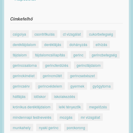
Címkefelhő
csigolya
csontritkulás
ct vizsgálat
cukorbetegség
derékfájdalom
derékfájás
dohányzás
elhízás
fájdalom
fájdalomcsillapítás
gerinc
gerincbetegség
gerinccsatorna
gerincferdülés
gerincfájdalom
gerinckímélet
gerincműtét
gerincsebészet
gerincsérv
gerincvédelem
gyermek
gyógytorna
hátfájás
időskor
iskolakezdés
krónikus derékfájdalom
lelki tényezők
megelőzés
mindennapi testnevelés
mozgás
mr vizsgálat
munkahely
nyaki gerinc
porckorong