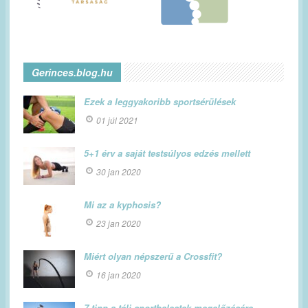
Gerinces.blog.hu
Ezek a leggyakoribb sportsérülések
01 júl 2021
5+1 érv a saját testsúlyos edzés mellett
30 jan 2020
Mi az a kyphosis?
23 jan 2020
Miért olyan népszerű a Crossfit?
16 jan 2020
7 tipp a téli sportbalestek megelőzésére