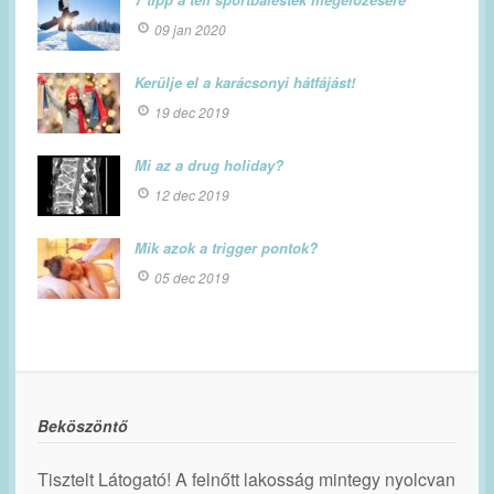
09 jan 2020
Kerülje el a karácsonyi hátfájást!
19 dec 2019
Mi az a drug holiday?
12 dec 2019
Mik azok a trigger pontok?
05 dec 2019
Beköszöntő
Tisztelt Látogató! A felnőtt lakosság mintegy nyolcvan