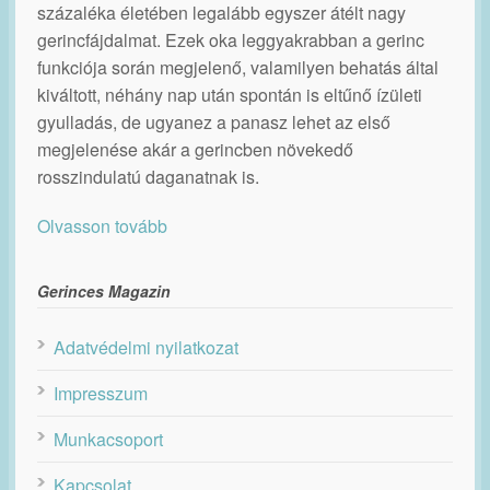
százaléka életében legalább egyszer átélt nagy
gerincfájdalmat. Ezek oka leggyakrabban a gerinc
funkciója során megjelenő, valamilyen behatás által
kiváltott, néhány nap után spontán is eltűnő ízületi
gyulladás, de ugyanez a panasz lehet az első
megjelenése akár a gerincben növekedő
rosszindulatú daganatnak is.
Olvasson tovább
Gerinces Magazin
Adatvédelmi nyilatkozat
Impresszum
Munkacsoport
Kapcsolat