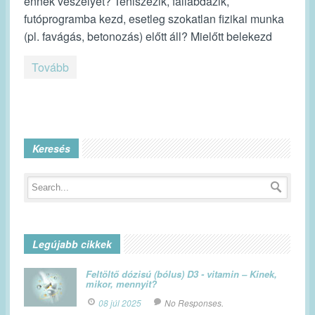
ennek veszélyét? Teniszezik, fallabdázik,
futóprogramba kezd, esetleg szokatlan fizikai munka
(pl. favágás, betonozás) előtt áll? Mielőtt belekezd
Tovább
Keresés
Legújabb cikkek
Feltöltő dózisú (bólus) D3 - vitamin – Kinek,
mikor, mennyit?
08 júl 2025
No Responses.