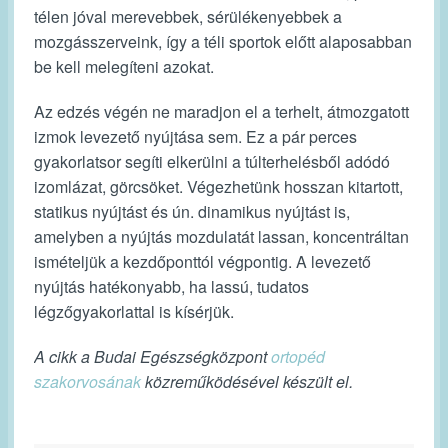
télen jóval merevebbek, sérülékenyebbek a
mozgásszerveink, így a téli sportok előtt alaposabban
be kell melegíteni azokat.
Az edzés végén ne maradjon el a terhelt, átmozgatott
izmok levezető nyújtása sem. Ez a pár perces
gyakorlatsor segíti elkerülni a túlterhelésből adódó
izomlázat, görcsöket. Végezhetünk hosszan kitartott,
statikus nyújtást és ún. dinamikus nyújtást is,
amelyben a nyújtás mozdulatát lassan, koncentráltan
ismételjük a kezdőponttól végpontig. A levezető
nyújtás hatékonyabb, ha lassú, tudatos
légzőgyakorlattal is kísérjük.
A cikk a Budai Egészségközpont
ortopéd
szakorvosának
közreműködésével készült el.