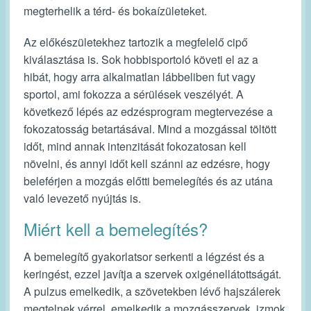
megterhelik a térd- és bokaízületeket.
Az előkészületekhez tartozik a megfelelő cipő
kiválasztása is. Sok hobbisportoló követi el az a
hibát, hogy arra alkalmatlan lábbeliben fut vagy
sportol, ami fokozza a sérülések veszélyét. A
következő lépés az edzésprogram megtervezése a
fokozatosság betartásával. Mind a mozgással töltött
időt, mind annak intenzitását fokozatosan kell
növelni, és annyi időt kell szánni az edzésre, hogy
beleférjen a mozgás előtti bemelegítés és az utána
való levezető nyújtás is.
Miért kell a bemelegítés?
A bemelegítő gyakorlatsor serkenti a légzést és a
keringést, ezzel javítja a szervek oxigénellátottságát.
A pulzus emelkedik, a szövetekben lévő hajszálerek
megtelnek vérrel, emelkedik a mozgásszervek, izmok