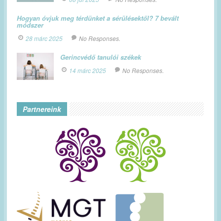
Hogyan óvjuk meg térdünket a sérülésektől? 7 bevált
módszer
28 márc 2025
No Responses.
Gerincvédő tanulói székek
14 márc 2025
No Responses.
Partnereink