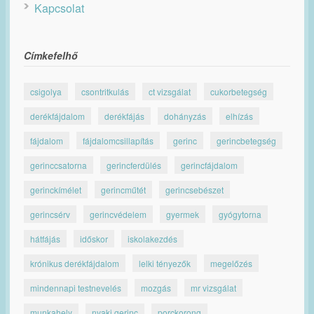
Kapcsolat
Címkefelhő
csigolya
csontritkulás
ct vizsgálat
cukorbetegség
derékfájdalom
derékfájás
dohányzás
elhízás
fájdalom
fájdalomcsillapítás
gerinc
gerincbetegség
gerinccsatorna
gerincferdülés
gerincfájdalom
gerinckímélet
gerincműtét
gerincsebészet
gerincsérv
gerincvédelem
gyermek
gyógytorna
hátfájás
időskor
iskolakezdés
krónikus derékfájdalom
lelki tényezők
megelőzés
mindennapi testnevelés
mozgás
mr vizsgálat
munkahely
nyaki gerinc
porckorong