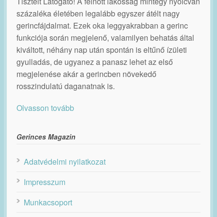
Tisztelt Látogató! A felnőtt lakosság mintegy nyolcvan
százaléka életében legalább egyszer átélt nagy
gerincfájdalmat. Ezek oka leggyakrabban a gerinc
funkciója során megjelenő, valamilyen behatás által
kiváltott, néhány nap után spontán is eltűnő ízületi
gyulladás, de ugyanez a panasz lehet az első
megjelenése akár a gerincben növekedő
rosszindulatú daganatnak is.
Olvasson tovább
Gerinces Magazin
Adatvédelmi nyilatkozat
Impresszum
Munkacsoport