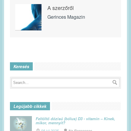
A szerzőről
Gerinces Magazin
Keresés
Legújabb cikkek
Feltöltő dózisú (bólus) D3 - vitamin – Kinek,
mikor, mennyit?
08 júl 2025
No Responses.