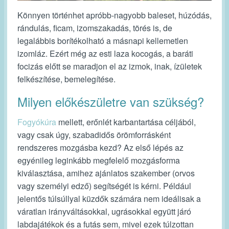
Könnyen történhet apróbb-nagyobb baleset, húzódás,
rándulás, ficam, izomszakadás, törés is, de
legalábbis borítékolható a másnapi kellemetlen
izomláz. Ezért még az esti laza kocogás, a baráti
focizás előtt se maradjon el az izmok, inak, ízületek
felkészítése, bemelegítése.
Milyen előkészületre van szükség?
Fogyókúra
mellett, erőnlét karbantartása céljából,
vagy csak úgy, szabadidős örömforrásként
rendszeres mozgásba kezd? Az első lépés az
egyénileg leginkább megfelelő mozgásforma
kiválasztása, amihez ajánlatos szakember (orvos
vagy személyi edző) segítségét is kérni. Például
jelentős túlsúllyal küzdők számára nem ideálisak a
váratlan irányváltásokkal, ugrásokkal együtt járó
labdajátékok és a futás sem, mivel ezek túlzottan