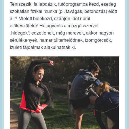
Teniszezik, fallabdázik, futóprogramba kezd, esetleg
szokatlan fizikai munka (pl. favágás, betonozás) előtt
áll? Mielőtt belekezd, szánjon időt némi
előkészületre! Ha ugyanis a mozgásszervei
„hidegek”, edzetlenek, még merevek, akkor nagyon
sérülékenyek, hamar túlterhelődnek, izomgörcsök,
ízületi fájdalmak alakulhatnak ki.