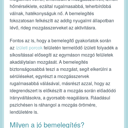
hőmérséklete, ezáltal rugalmasabbá, teherbíróbbá
válnak, hatékonyságuk nő. A bemelegítés
fokozatosan felkészíti az addig nyugalmi állapotban
lévő, rideg mozgásszerveket az aktivitásra.
Fontos az is, hogy a bemelegítő gyakorlatok során
az
ízületi porcok
felületén termelődő ízületi folyadék a
síkosítással elősegíti az egymáson mozgó felületek
akadálytalan mozgását. A bemelegítés
biztonságosabbá teszi a mozgást, segít elkerülni a
sérüléseket, egyrészt a mozgásszervek
rugalmasabbá válásával, másrészt azzal, hogy az
idegrendszert is előkészíti a mozgás során előadódó
irányváltásokra, a gyorsabb reagálásra. Ráadásul
pszichésen is ráhangol a mozgás örömére,
lendületére is.
Milyen a jó bemelegítés?