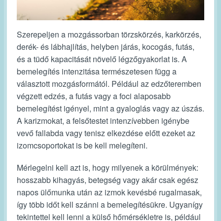
Szerepeljen a mozgássorban törzskörzés, karkörzés,
derék- és lábhajlítás, helyben járás, kocogás, futás,
és a tüdő kapacitását növelő légzőgyakorlat is. A
bemelegítés intenzitása természetesen függ a
választott mozgásformától. Például az edzőteremben
végzett edzés, a futás vagy a foci alaposabb
bemelegítést igényel, mint a gyaloglás vagy az úszás.
A karizmokat, a felsőtestet intenzívebben igénybe
vevő fallabda vagy tenisz elkezdése előtt ezeket az
izomcsoportokat is be kell melegíteni.
Mérlegelni kell azt is, hogy milyenek a körülmények:
hosszabb kihagyás, betegség vagy akár csak egész
napos ülőmunka után az izmok kevésbé rugalmasak,
így több időt kell szánni a bemelegítésükre. Ugyanígy
tekintettel kell lenni a külső hőmérsékletre is, például