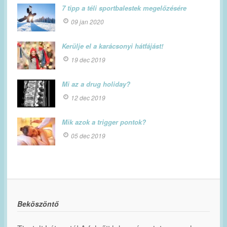
7 tipp a téli sportbalestek megelőzésére
09 jan 2020
Kerülje el a karácsonyi hátfájást!
19 dec 2019
Mi az a drug holiday?
12 dec 2019
Mik azok a trigger pontok?
05 dec 2019
Beköszöntő