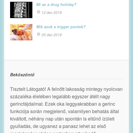
Mi az a drug holiday?
12 dec 2019
Mik azok a trigger pontok?
05 dec 2019
Beköszöntő
Tisztelt Látogató! A felnőtt lakosság mintegy nyolcvan
százaléka életében legalább egyszer átélt nagy
gerincfájdalmat. Ezek oka leggyakrabban a gerinc
funkciója során megjelenő, valamilyen behatás által
kiváltott, néhány nap után spontán is eltűnő ízületi
gyulladás, de ugyanez a panasz lehet az első