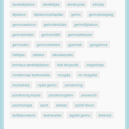
derékfájdalom
derékfájás
dohányzás
elhízás
fájdalom
fájdalomcsillapítás
gerinc
gerincbetegség
gerinccsatorna
gerincferdülés
gerincfájdalom
gerinckímélet
gerincműtét
gerincsebészet
gerincsérv
gerincvédelem
gyermek
gyógytorna
hátfájás
időskor
iskolakezdés
krónikus derékfájdalom
lelki tényezők
megelőzés
mindennapi testnevelés
mozgás
mr vizsgálat
munkahely
nyaki gerinc
porckorong
porckorong kopás
porckorongsérv
prevenció
pszichológia
sport
stressz
szülői fórum
tartáskorrekció
testnevelés
ágyéki gerinc
életmód