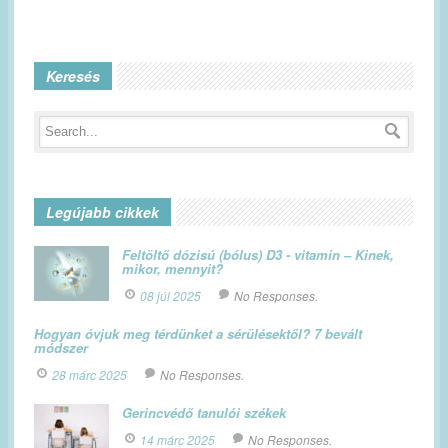
Keresés
Legújabb cikkek
Feltöltő dózisú (bólus) D3 - vitamin – Kinek,
mikor, mennyit?
08 júl 2025
No Responses.
Hogyan óvjuk meg térdünket a sérülésektől? 7 bevált
módszer
28 márc 2025
No Responses.
Gerincvédő tanulói székek
14 márc 2025
No Responses.