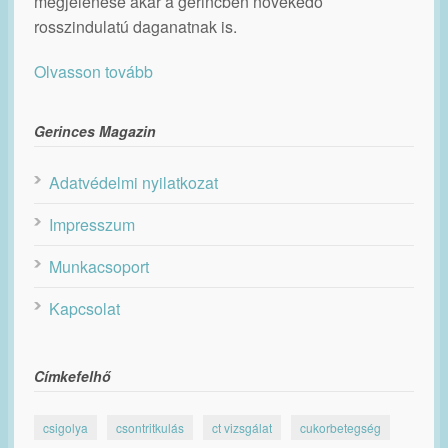
megjelenése akár a gerincben növekedő
rosszindulatú daganatnak is.
Olvasson tovább
Gerinces Magazin
Adatvédelmi nyilatkozat
Impresszum
Munkacsoport
Kapcsolat
Címkefelhő
csigolya
csontritkulás
ct vizsgálat
cukorbetegség