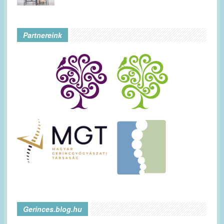
Partnereink
Gerinces.blog.hu