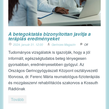
A betegoktatás bizonyítottan javítja a
terápiás eredményeket
2024. január 31. 12:00
Gerinces Magazin
Off
Tudományos vizsgálatok is igazolják, hogy a jól
informált, egészségtudatos beteg lényegesen
gyorsabban, eredményesebben gyógyul. Az
Országos Gerincgyógyászati Központ osztályvezető
főorvosa, dr. Ferenc Mária reumatológus-fizioterápiás
és mozgásszervi rehabilitációs szakorvos a Kossuth
Rádiónak
Tovább