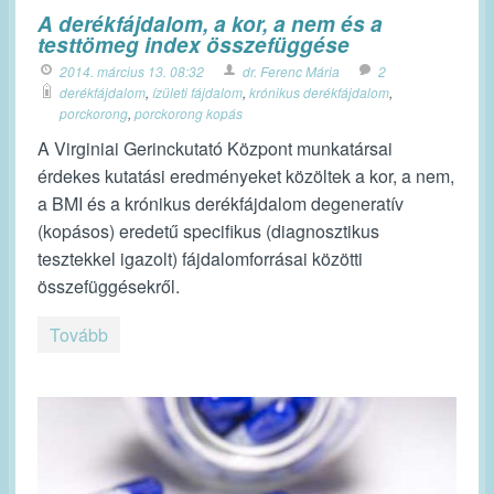
A derékfájdalom, a kor, a nem és a
testtömeg index összefüggése
2014. március 13. 08:32
dr. Ferenc Mária
2
derékfájdalom
,
ízületi fájdalom
,
krónikus derékfájdalom
,
porckorong
,
porckorong kopás
A Virginiai Gerinckutató Központ munkatársai
érdekes kutatási eredményeket közöltek a kor, a nem,
a BMI és a krónikus derékfájdalom degeneratív
(kopásos) eredetű specifikus (diagnosztikus
tesztekkel igazolt) fájdalomforrásai közötti
összefüggésekről.
Tovább