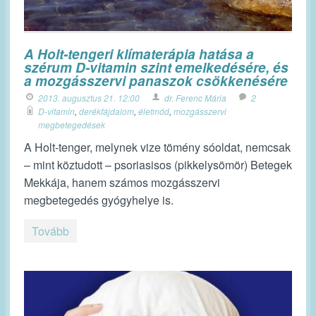
A Holt-tengeri klímaterápia hatása a
szérum D-vitamin szint emelkedésére, és
a mozgásszervi panaszok csökkenésére
2013. augusztus 21. 12:00
dr. Ferenc Mária
2
D-vitamin
,
derékfájdalom
,
életmód
,
mozgásszervi
megbetegedések
A Holt-tenger, melynek vize tömény sóoldat, nemcsak
– mint köztudott – psoriasisos (pikkelysömör) Betegek
Mekkája, hanem számos mozgásszervi
megbetegedés gyógyhelye is.
Tovább