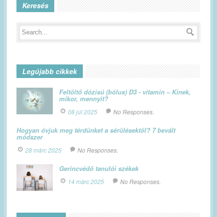
Keresés
Legújabb cikkek
Feltöltő dózisú (bólus) D3 - vitamin – Kinek,
mikor, mennyit?
08 júl 2025
No Responses.
Hogyan óvjuk meg térdünket a sérülésektől? 7 bevált
módszer
28 márc 2025
No Responses.
Gerincvédő tanulói székek
14 márc 2025
No Responses.