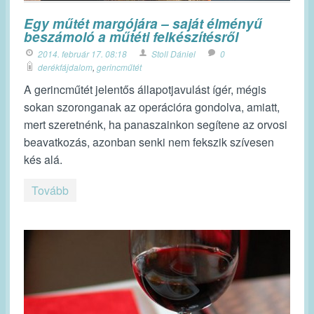
Egy műtét margójára – saját élményű
beszámoló a műtéti felkészítésről
2014. február 17. 08:18
Stoll Dániel
0
derékfájdalom
,
gerincműtét
A gerincműtét jelentős állapotjavulást ígér, mégis
sokan szoronganak az operációra gondolva, amiatt,
mert szeretnénk, ha panaszainkon segítene az orvosi
beavatkozás, azonban senki nem fekszik szívesen
kés alá.
Tovább