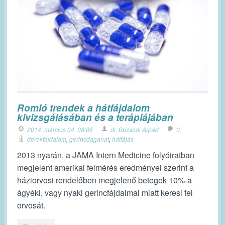
Romló trendek a hátfájdalom
kivizsgálásában és a terápiájában
2014. március 04. 08:05
dr. Bozsódi Árpád
0
derékfájdalom
,
gerincdaganat
,
hátfájás
2013 nyarán, a JAMA Intern Medicine folyóiratban
megjelent amerikai felmérés eredményei szerint a
háziorvosi rendelőben megjelenő betegek 10%-a
ágyéki, vagy nyaki gerincfájdalmai miatt keresi fel
orvosát.