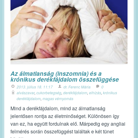
Az álmatlanság (inszomnia) és a
krónikus derékfájdalom összefüggése
2013. július 18. 11:17
dr. Ferenc Mária
0
alvászavar
,
cukorbetegség
,
derékfájdalom
,
elhízás
,
krónikus
derékfájdalom
,
magas vérnyomás
Mind a derékfájdalom, mind az álmatlanság
jelentősen rontja az életminőséget. Különösen így
van ez, ha együtt fordulnak elő. Márpedig egy angliai
felmérés során összefüggést találtak e két tünet