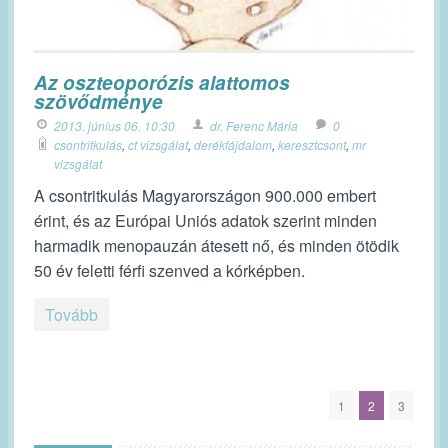
Az oszteoporózis alattomos
szövődménye
2013. június 06. 10:30
dr. Ferenc Mária
0
csontritkulás
,
ct vizsgálat
,
derékfájdalom
,
keresztcsont
,
mr
vizsgálat
A csontritkulás Magyarországon 900.000 embert
érint, és az Európai Uniós adatok szerint minden
harmadik menopauzán átesett nő, és minden ötödik
50 év feletti férfi szenved a kórképben.
Tovább
1
2
3