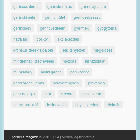
gerinccsatorna
gerincferdülés
gerincfájdalom
gerinckímélet
gerincműtét
gerincsebészet
gerincsérv
gerincvédelem
gyermek
gyógytorna
hátfájás
időskor
iskolakezdés
krónikus derékfájdalom
lelki tényezők
megelőzés
mindennapi testnevelés
mozgás
mr vizsgálat
munkahely
nyaki gerinc
porckorong
porckorong kopás
porckorongsérv
prevenció
pszichológia
sport
stressz
szülői fórum
tartáskorrekció
testnevelés
ágyéki gerinc
életmód
Gerinces Magazin
© 2012-2024 | Minden jog fenntartva.