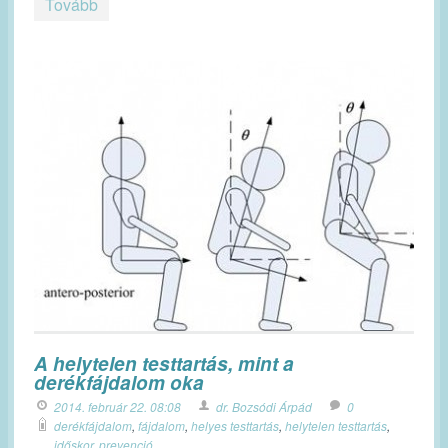
Tovább
A helytelen testtartás, mint a
derékfájdalom oka
2014. február 22. 08:08
dr. Bozsódi Árpád
0
derékfájdalom
,
fájdalom
,
helyes testtartás
,
helytelen testtartás
,
időskor
,
prevenció