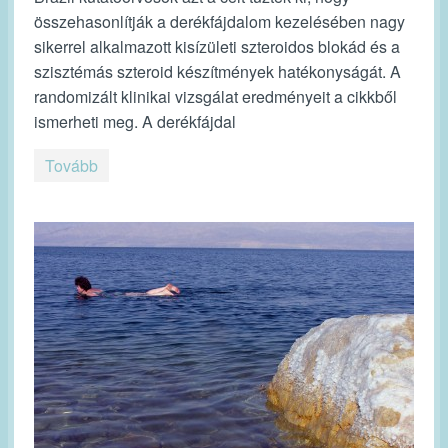
összehasonlítják a derékfájdalom kezelésében nagy
sikerrel alkalmazott kisízületi szteroidos blokád és a
szisztémás szteroid készítmények hatékonyságát. A
randomizált klinikai vizsgálat eredményeit a cikkből
ismerheti meg. A derékfájdal
Tovább