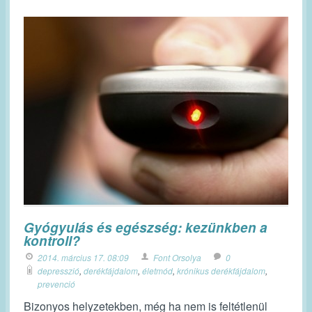
Gyógyulás és egészség: kezünkben a
kontroll?
2014. március 17. 08:09
Font Orsolya
0
depresszió
,
derékfájdalom
,
életmód
,
krónikus derékfájdalom
,
prevenció
Bizonyos helyzetekben, még ha nem is feltétlenül