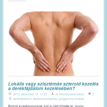
Lokális vagy szisztémás szteroid kezelés
a derékfájdalom kezelésében?
2013. december 12. 11:55
dr. Klemencsics István
0
derékfájdalom
,
fájdalomcsillapítás
,
gyógytorna
,
kutatás
Brazil kutatóorvosok azt a célt tűzték ki, hogy