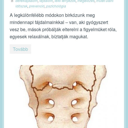
derékfájdalom
,
fájdalom
,
lelki tényezők
,
megelőzés
,
műtét utáni
időszak
,
prevenció
,
pszichológia
A legkülönfélébb módokon birkózunk meg
mindennapi fájdalmainkkal – van, aki gyógyszert
vesz be, mások próbálják elterelni a figyelmüket róla,
egyesek relaxálnak, bíztatják magukat.
Tovább