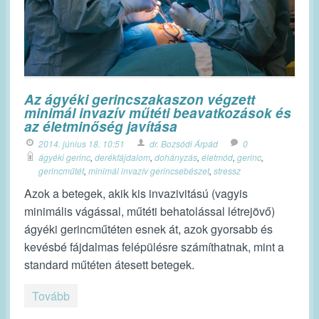
Az ágyéki gerincszakaszon végzett
minimál invazív műtéti beavatkozások és
az életminőség javítása
2014. június 18. 10:51
dr. Bozsódi Árpád
0
ágyéki gerinc
,
derékfájdalom
,
dohányzás
,
életmód
,
gerinc
,
gerincműtét
,
minimál invazív gerincsebészet
,
stressz
Azok a betegek, akik kis invazivitású (vagyis
minimális vágással, műtéti behatolással létrejövő)
ágyéki gerincműtéten esnek át, azok gyorsabb és
kevésbé fájdalmas felépülésre számíthatnak, mint a
standard műtéten átesett betegek.
Tovább