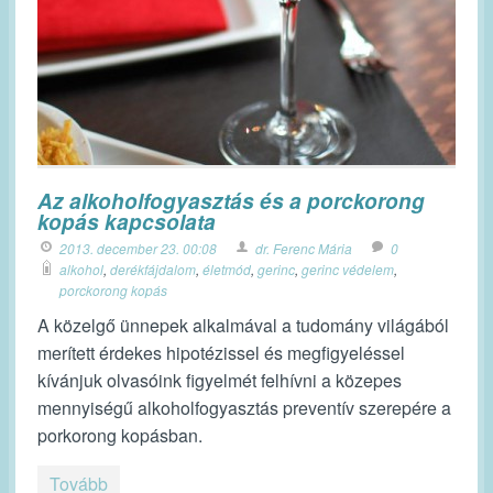
Az alkoholfogyasztás és a porckorong
kopás kapcsolata
2013. december 23. 00:08
dr. Ferenc Mária
0
alkohol
,
derékfájdalom
,
életmód
,
gerinc
,
gerinc védelem
,
porckorong kopás
A közelgő ünnepek alkalmával a tudomány világából
merített érdekes hipotézissel és megfigyeléssel
kívánjuk olvasóink figyelmét felhívni a közepes
mennyiségű alkoholfogyasztás preventív szerepére a
porkorong kopásban.
Tovább