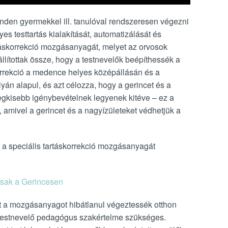
den gyermekkel ill. tanulóval rendszeresen végezni
s testtartás kialakítását, automatizálását és
rtáskorrekció mozgásanyagát, melyet az orvosok
llítottak össze, hogy a testnevelők beépíthessék a
korrekció a medence helyes középállásán és a
lyán alapul, és azt célozza, hogy a gerincet és a
legkisebb igénybevételnek legyenek kitéve – ez a
, amivel a gerincet és a nagyízületeket védhetjük a
a speciális tartáskorrekció mozgásanyagát
csak a Gerincesen
zt a mozgásanyagot hibátlanul végeztessék otthon
testnevelő pedagógus szakértelme szükséges.