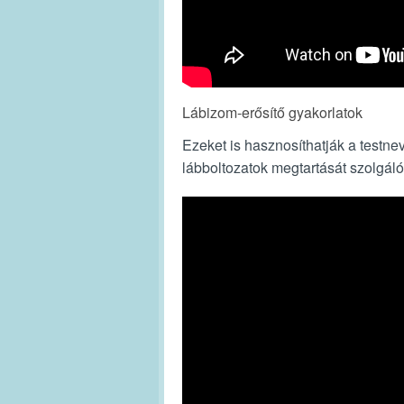
Lábizom-erősítő gyakorlatok
Ezeket is hasznosíthatják a testn
lábboltozatok megtartását szolgáló