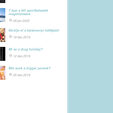
7 tipp a téli sportbalestek
megelőzésére
09 jan 2020
Kerülje el a karácsonyi hátfájást!
19 dec 2019
Mi az a drug holiday?
12 dec 2019
Mik azok a trigger pontok?
05 dec 2019