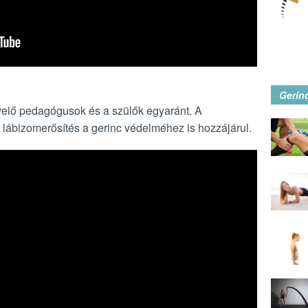
Gerin
evelő pedagógusok és a szülők egyaránt. A
 lábizomerősítés a gerinc védelméhez is hozzájárul.