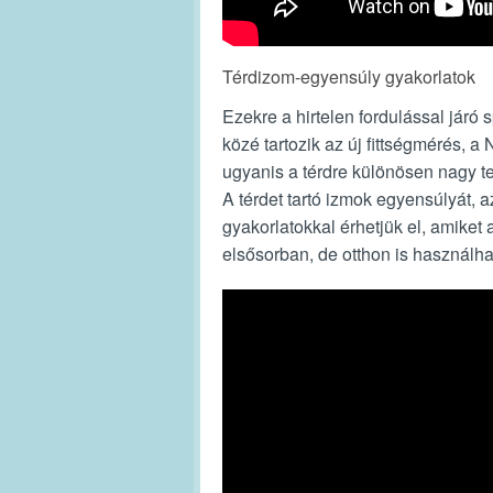
Térdizom-egyensúly gyakorlatok
Ezekre a hirtelen fordulással jár
közé tartozik az új fittségmérés, a 
ugyanis a térdre különösen nagy t
A térdet tartó izmok egyensúlyát,
gyakorlatokkal érhetjük el, amike
elsősorban, de otthon is használha