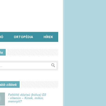
IÓ
ORTOPÉDIA
HÍREK
és
abb cikkek
Feltöltő dózisú (bólus) D3
- vitamin – Kinek, mikor,
mennyit?