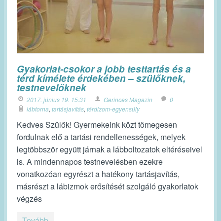
Gyakorlat-csokor a jobb testtartás és a
térd kímélete érdekében – szülőknek,
testnevelőknek
2017. június 19. 15:31
Gerinces Magazin
0
lábtorna
,
tartásjavítás
,
térdizom-egyensúly
Kedves Szülők! Gyermekeink közt tömegesen
fordulnak elő a tartási rendellenességek, melyek
legtöbbször együtt járnak a lábboltozatok eltéréseivel
is. A mindennapos testnevelésben ezekre
vonatkozóan egyrészt a hatékony tartásjavítás,
másrészt a lábizmok erősítését szolgáló gyakorlatok
végzés
Tovább