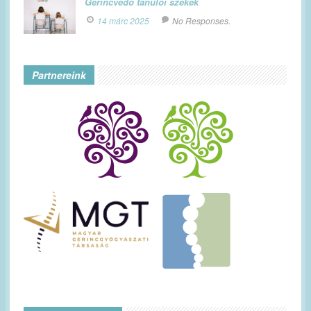
Gerincvédő tanulói székek
14 márc 2025
No Responses.
Partnereink