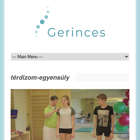
térdizom-egyensúly