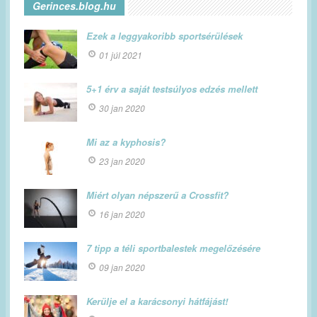
Gerinces.blog.hu
Ezek a leggyakoribb sportsérülések
01 júl 2021
5+1 érv a saját testsúlyos edzés mellett
30 jan 2020
Mi az a kyphosis?
23 jan 2020
Miért olyan népszerű a Crossfit?
16 jan 2020
7 tipp a téli sportbalestek megelőzésére
09 jan 2020
Kerülje el a karácsonyi hátfájást!