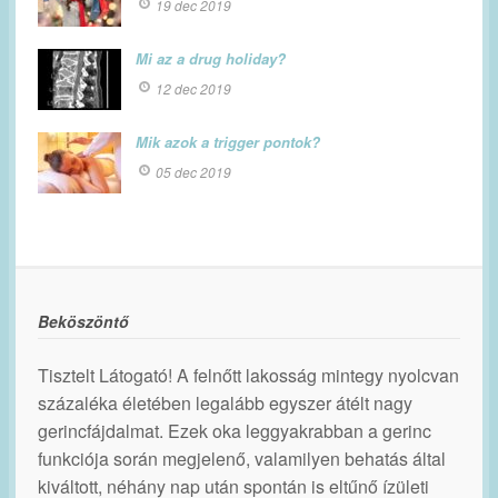
19 dec 2019
Mi az a drug holiday?
12 dec 2019
Mik azok a trigger pontok?
05 dec 2019
Beköszöntő
Tisztelt Látogató! A felnőtt lakosság mintegy nyolcvan
százaléka életében legalább egyszer átélt nagy
gerincfájdalmat. Ezek oka leggyakrabban a gerinc
funkciója során megjelenő, valamilyen behatás által
kiváltott, néhány nap után spontán is eltűnő ízületi