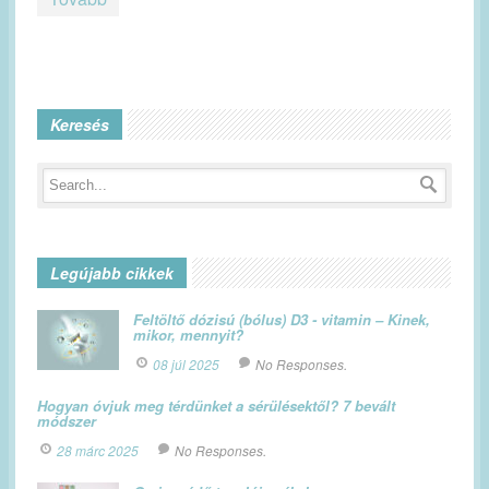
Keresés
Legújabb cikkek
Feltöltő dózisú (bólus) D3 - vitamin – Kinek,
mikor, mennyit?
08 júl 2025
No Responses.
Hogyan óvjuk meg térdünket a sérülésektől? 7 bevált
módszer
28 márc 2025
No Responses.