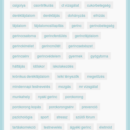
csigolya
csontritkulás
ct vizsgálat
cukorbetegség
derékfájdalom
derékfájás
dohányzás
elhízás
fájdalom
fájdalomcsillapítás
gerinc
gerincbetegség
gerinccsatorna
gerincferdülés
gerincfájdalom
gerinckímélet
gerincműtét
gerincsebészet
gerincsérv
gerincvédelem
gyermek
gyógytorna
hátfájás
időskor
iskolakezdés
krónikus derékfájdalom
lelki tényezők
megelőzés
mindennapi testnevelés
mozgás
mr vizsgálat
munkahely
nyaki gerinc
porckorong
porckorong kopás
porckorongsérv
prevenció
pszichológia
sport
stressz
szülői fórum
tartáskorrekció
testnevelés
ágyéki gerinc
életmód