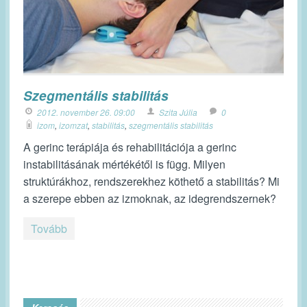
Szegmentális stabilitás
2012. november 26. 09:00
Szita Júlia
0
izom
,
izomzat
,
stabilitás
,
szegmentális stabilitás
A gerinc terápiája és rehabilitációja a gerinc
instabilitásának mértékétől is függ. Milyen
struktúrákhoz, rendszerekhez köthető a stabilitás? Mi
a szerepe ebben az izmoknak, az idegrendszernek?
Tovább