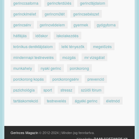
gerinccsatorna
gerincferdülés
gerincfájdalom
gerinckímélet
gerincműtét
gerincsebészet
gerincsérv
gerincvédelem
gyermek
gyógytorna
hátfájás
időskor
iskolakezdés
krónikus derékfájdalom
lelki tényezők
megelőzés
mindennapi testnevelés
mozgás
mr vizsgálat
munkahely
nyaki gerinc
porckorong
porckorong kopás
porckorongsérv
prevenció
pszichológia
sport
stressz
szülői fórum
tartáskorrekció
testnevelés
ágyéki gerinc
életmód
Gerinces Magazin
© 2012-2024 | Minden jog fenntartva.
Készítette:
RAAB SOFTWARE Kft.