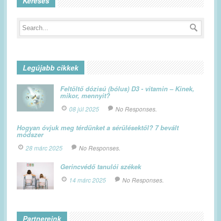
Keresés
Legújabb cikkek
Feltöltő dózisú (bólus) D3 - vitamin – Kinek,
mikor, mennyit?
08 júl 2025
No Responses.
Hogyan óvjuk meg térdünket a sérülésektől? 7 bevált
módszer
28 márc 2025
No Responses.
Gerincvédő tanulói székek
14 márc 2025
No Responses.
Partnereink