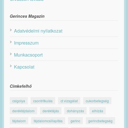
Gerinces Magazin
Adatvédelmi nyilatkozat
Impresszum
Munkacsoport
Kapcsolat
Címkefelhő
csigolya
csontritkulás
ct vizsgálat
cukorbetegség
derékfájdalom
derékfájás
dohányzás
elhízás
fájdalom
fájdalomcsillapítás
gerinc
gerincbetegség