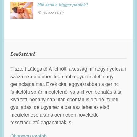
Mik azok a trigger pontok?
05 dec 2019
Beköszöntő
Tisztelt Látogató! A felnőtt lakosság mintegy nyolcvan
százaléka életében legalább egyszer átélt nagy
gerincfájdalmat. Ezek oka leggyakrabban a gerinc
funkciója során megjelenő, valamilyen behatás által
kiváltott, néhány nap után spontán is eltűnő ízületi
gyulladás, de ugyanez a panasz lehet az első
megjelenése akár a gerincben növekedő
rosszindulatú daganatnak is.
Olvasson tovább