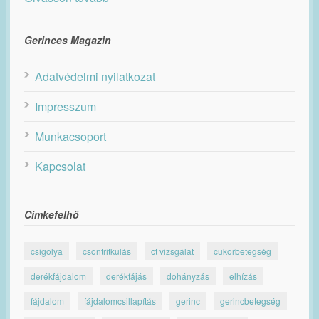
Gerinces Magazin
Adatvédelmi nyilatkozat
Impresszum
Munkacsoport
Kapcsolat
Címkefelhő
csigolya
csontritkulás
ct vizsgálat
cukorbetegség
derékfájdalom
derékfájás
dohányzás
elhízás
fájdalom
fájdalomcsillapítás
gerinc
gerincbetegség