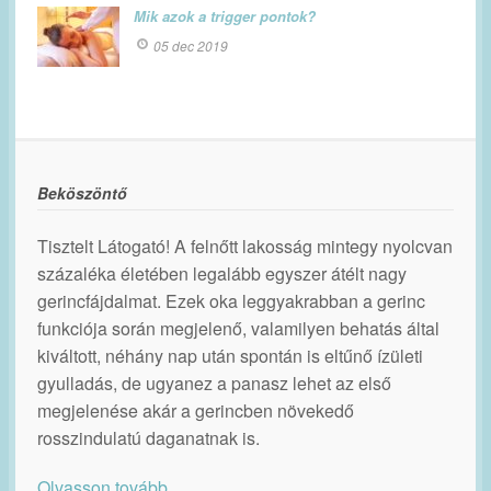
Mik azok a trigger pontok?
05 dec 2019
Beköszöntő
Tisztelt Látogató! A felnőtt lakosság mintegy nyolcvan
százaléka életében legalább egyszer átélt nagy
gerincfájdalmat. Ezek oka leggyakrabban a gerinc
funkciója során megjelenő, valamilyen behatás által
kiváltott, néhány nap után spontán is eltűnő ízületi
gyulladás, de ugyanez a panasz lehet az első
megjelenése akár a gerincben növekedő
rosszindulatú daganatnak is.
Olvasson tovább