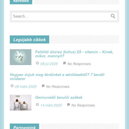
Keresés
Legújabb cikkek
Feltöltő dózisú (bólus) D3 - vitamin – Kinek,
mikor, mennyit?
08 júl 2025
No Responses.
Hogyan óvjuk meg térdünket a sérülésektől? 7 bevált
módszer
28 márc 2025
No Responses.
Gerincvédő tanulói székek
14 márc 2025
No Responses.
Partnereink