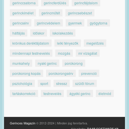
gerinccsatorna
gerincferdülés
gerincfájdalom
gerinckímélet
gerincműtét
gerincsebészet
gerincsérv
gerincvédelem
gyermek
gyógytorna
hátfájás
időskor
iskolakezdés
krónikus derékfájdalom
lelki tényezők
megelőzés
mindennapi testnevelés
mozgás
mr vizsgálat
munkahely
nyaki gerinc
porckorong
porckorong kopás
porckorongsérv
prevenció
pszichológia
sport
stressz
szülői fórum
tartáskorrekció
testnevelés
ágyéki gerinc
életmód
Gerinces Magazin
© 2012-2024 | Minden jog fenntartva.
Készítette:
RAAB SOFTWARE Kft.