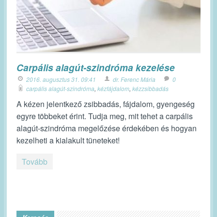
Carpális alagút-szindróma kezelése
2016. augusztus 31. 09:41
dr. Ferenc Mária
0
carpális alagút-szindróma
,
kézfájdalom
,
kézzsibbadás
A kézen jelentkező zsibbadás, fájdalom, gyengeség
egyre többeket érint. Tudja meg, mit tehet a carpális
alagút-szindróma megelőzése érdekében és hogyan
kezelheti a kialakult tüneteket!
Tovább