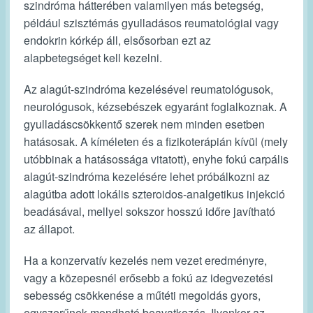
szindróma hátterében valamilyen más betegség,
például szisztémás gyulladásos reumatológiai vagy
endokrin kórkép áll, elsősorban ezt az
alapbetegséget kell kezelni.
Az alagút-szindróma kezelésével reumatológusok,
neurológusok, kézsebészek egyaránt foglalkoznak. A
gyulladáscsökkentő szerek nem minden esetben
hatásosak. A kíméleten és a fizikoterápián kívül (mely
utóbbinak a hatásossága vitatott), enyhe fokú carpális
alagút-szindróma kezelésére lehet próbálkozni az
alagútba adott lokális szteroidos-analgetikus injekció
beadásával, mellyel sokszor hosszú időre javítható
az állapot.
Ha a konzervatív kezelés nem vezet eredményre,
vagy a közepesnél erősebb a fokú az idegvezetési
sebesség csökkenése a műtéti megoldás gyors,
egyszerűnek mondható beavatkozás. Ilyenkor az