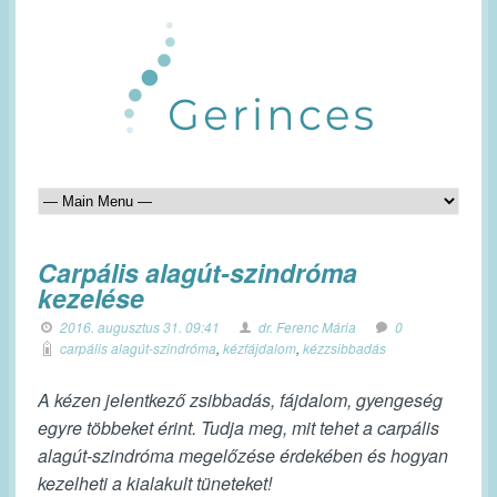
Carpális alagút-szindróma
kezelése
2016. augusztus 31. 09:41
dr. Ferenc Mária
0
carpális alagút-szindróma
,
kézfájdalom
,
kézzsibbadás
A kézen jelentkező zsibbadás, fájdalom, gyengeség
egyre többeket érint. Tudja meg, mit tehet a carpális
alagút-szindróma megelőzése érdekében és hogyan
kezelheti a kialakult tüneteket!