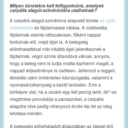
Milyen tünetekre kell felfigyelnünk, amelyek
carpális alagút-szindrómára utalhatnak?
A carpális alagút-szindróma alapvető tünete
az ujjak
zsibbadása
és fájdalmassá válása. A zsibbadás,
fájdalmak eleinte időszakosan, főként nappal
fordulnak elő, majd éjjel is. A betegség
előrehaladtával már inkább éjjel jelentkeznek a
fájdalmak, végül szinte állandóvá válnak, annyira,
hogy a beteg nem is tudja miatta kipihenni magát, a
nappali teljesítménye is csökken. Jellemző a reggeli,
ébredés utáni önkéntelen kézrázogatás, valamint a
nyomásérzékenység a kéztő területén. Erre a
kórképre utal, ha a csukló egy-két percig tartó, 90°-os
megtörése provokálja a panaszokat, a carpális
alagútra ütve pedig villanyozó érzés lép fel az ideg
lefutása mentén.
A betegség előrehaladott állapotában az ideget érő