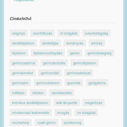
Címkefelhő
csigolya
csontritkulás
ct vizsgálat
cukorbetegség
derékfájdalom
derékfájás
dohányzás
elhízás
fájdalom
fájdalomcsillapítás
gerinc
gerincbetegség
gerinccsatorna
gerincferdülés
gerincfájdalom
gerinckímélet
gerincműtét
gerincsebészet
gerincsérv
gerincvédelem
gyermek
gyógytorna
hátfájás
időskor
iskolakezdés
krónikus derékfájdalom
lelki tényezők
megelőzés
mindennapi testnevelés
mozgás
mr vizsgálat
munkahely
nyaki gerinc
porckorong