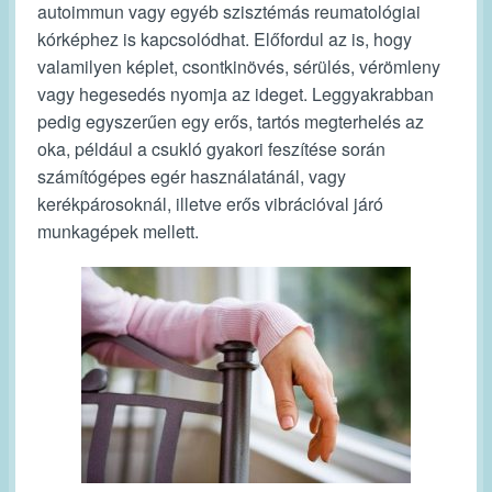
autoimmun vagy egyéb szisztémás reumatológiai
kórképhez is kapcsolódhat. Előfordul az is, hogy
valamilyen képlet, csontkinövés, sérülés, vérömleny
vagy hegesedés nyomja az ideget. Leggyakrabban
pedig egyszerűen egy erős, tartós megterhelés az
oka, például a csukló gyakori feszítése során
számítógépes egér használatánál, vagy
kerékpárosoknál, illetve erős vibrációval járó
munkagépek mellett.