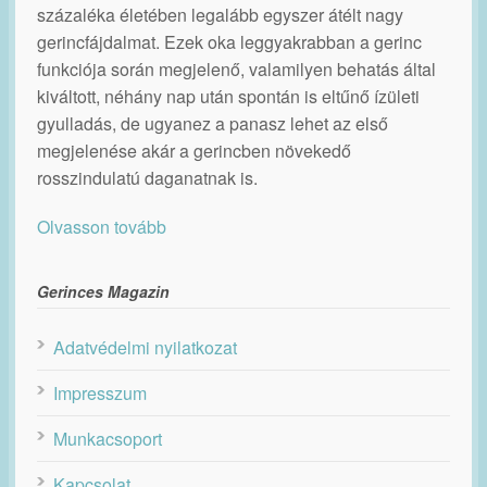
százaléka életében legalább egyszer átélt nagy
gerincfájdalmat. Ezek oka leggyakrabban a gerinc
funkciója során megjelenő, valamilyen behatás által
kiváltott, néhány nap után spontán is eltűnő ízületi
gyulladás, de ugyanez a panasz lehet az első
megjelenése akár a gerincben növekedő
rosszindulatú daganatnak is.
Olvasson tovább
Gerinces Magazin
Adatvédelmi nyilatkozat
Impresszum
Munkacsoport
Kapcsolat