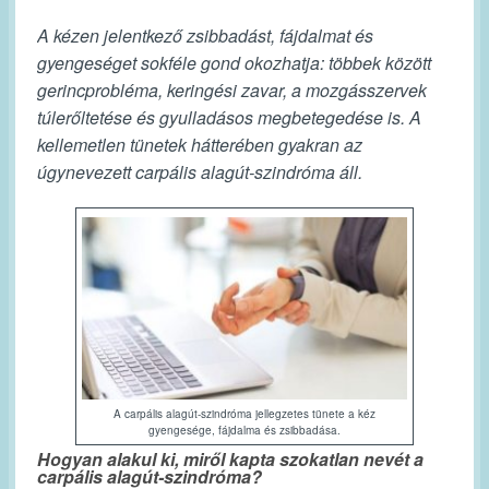
A kézen jelentkező zsibbadást, fájdalmat és
gyengeséget sokféle gond okozhatja: többek között
gerincprobléma, keringési zavar, a mozgásszervek
túlerőltetése és gyulladásos megbetegedése is. A
kellemetlen tünetek hátterében gyakran az
úgynevezett carpális alagút-szindróma áll.
A carpális alagút-szindróma jellegzetes tünete a kéz
gyengesége, fájdalma és zsibbadása.
Hogyan alakul ki, miről kapta szokatlan nevét a
carpális alagút-szindróma?