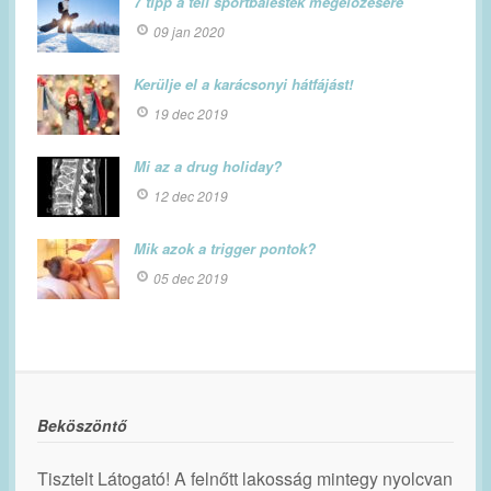
7 tipp a téli sportbalestek megelőzésére
09 jan 2020
Kerülje el a karácsonyi hátfájást!
19 dec 2019
Mi az a drug holiday?
12 dec 2019
Mik azok a trigger pontok?
05 dec 2019
Beköszöntő
Tisztelt Látogató! A felnőtt lakosság mintegy nyolcvan