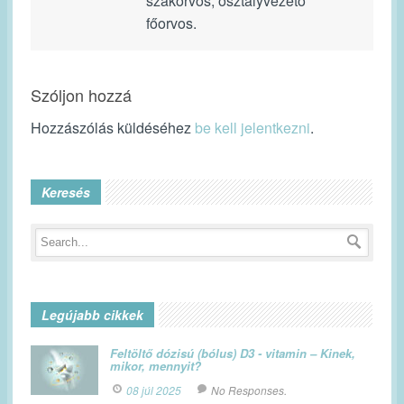
szakorvos, osztályvezető
főorvos.
Szóljon hozzá
Hozzászólás küldéséhez
be kell jelentkezni
.
Keresés
Legújabb cikkek
Feltöltő dózisú (bólus) D3 - vitamin – Kinek,
mikor, mennyit?
08 júl 2025
No Responses.