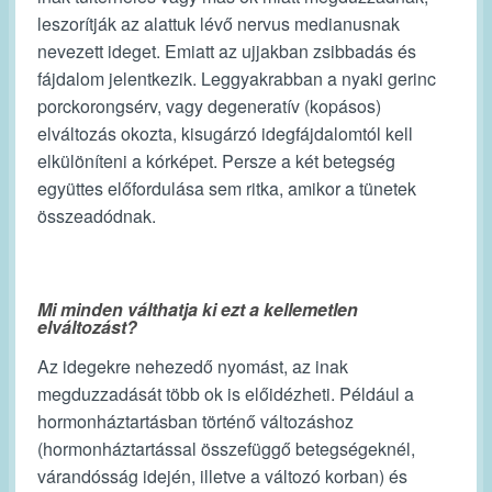
leszorítják az alattuk lévő nervus medianusnak
nevezett ideget. Emiatt az ujjakban zsibbadás és
fájdalom jelentkezik. Leggyakrabban a nyaki gerinc
porckorongsérv, vagy degeneratív (kopásos)
elváltozás okozta, kisugárzó idegfájdalomtól kell
elkülöníteni a kórképet. Persze a két betegség
együttes előfordulása sem ritka, amikor a tünetek
összeadódnak.
Mi minden válthatja ki ezt a kellemetlen
elváltozást?
Az idegekre nehezedő nyomást, az inak
megduzzadását több ok is előidézheti. Például a
hormonháztartásban történő változáshoz
(hormonháztartással összefüggő betegségeknél,
várandósság idején, illetve a változó korban) és