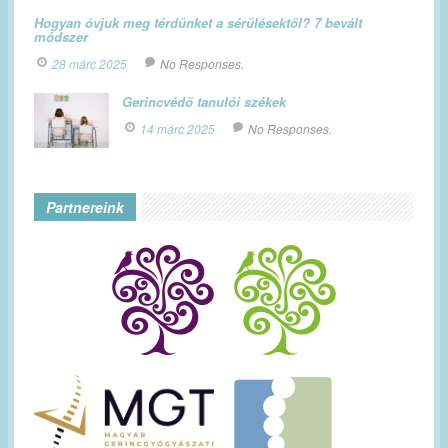
Hogyan óvjuk meg térdünket a sérülésektől? 7 bevált
módszer
28 márc 2025
No Responses.
Gerincvédő tanulói székek
14 márc 2025
No Responses.
Partnereink