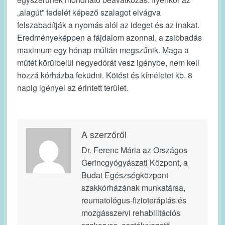
„alagút” fedelét képező szalagot elvágva
felszabadítják a nyomás alól az ideget és az inakat.
Eredményeképpen a fájdalom azonnal, a zsibbadás
maximum egy hónap múltán megszűnik. Maga a
műtét körülbelül negyedórát vesz igénybe, nem kell
hozzá kórházba feküdni. Kötést és kíméletet kb. 8
napig igényel az érintett terület.
A szerzőről
Dr. Ferenc Mária az Országos
Gerincgyógyászati Központ, a
Budai Egészségközpont
szakkórházának munkatársa,
reumatológus-fizioterápiás és
mozgásszervi rehabilitációs