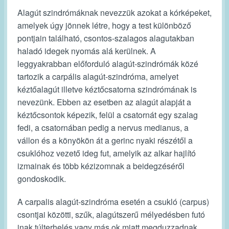
Alagút szindrómáknak nevezzük azokat a kórképeket,
amelyek úgy jönnek létre, hogy a test különböző
pontjain található, csontos-szalagos alagutakban
haladó idegek nyomás alá kerülnek. A
leggyakrabban előforduló alagút-szindrómák közé
tartozik a carpális alagút-szindróma, amelyet
kéztőalagút illetve kéztőcsatorna szindrómának is
nevezünk. Ebben az esetben az alagút alapját a
kéztőcsontok képezik, felül a csatornát egy szalag
fedi, a csatornában pedig a nervus medianus, a
vállon és a könyökön át a gerinc nyaki részétől a
csuklóhoz vezető ideg fut, amelyik az alkar hajlító
izmainak és több kézizomnak a beidegzéséről
gondoskodik.
A carpalis alagút-szindróma esetén a csukló (carpus)
csontjai közötti, szűk, alagútszerű mélyedésben futó
inak túlterhelés vagy más ok miatt megduzzadnak,