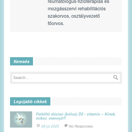
reumatológus-fizioterápiás és
mozgásszervi rehabilitációs
szakorvos, osztályvezető
főorvos.
Keresés
Legújabb cikkek
Feltöltő dózisú (bólus) D3 - vitamin – Kinek,
mikor, mennyit?
08 júl 2025
No Responses.