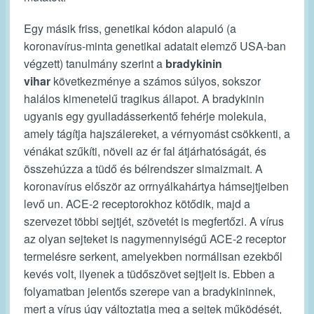
Egy másik friss, genetikai kódon alapuló (a
koronavírus-minta genetikai adatait elemző USA-ban
végzett) tanulmány szerint a
bradykinin
vihar
következménye a számos súlyos, sokszor
halálos kimenetelű tragikus állapot. A bradykinin
ugyanis egy gyulladásserkentő fehérje molekula,
amely tágítja hajszálereket, a vérnyomást csökkenti, a
vénákat szűkíti, növeli az ér fal átjárhatóságát, és
összehúzza a tüdő és bélrendszer simaizmait. A
koronavírus először az orrnyálkahártya hámsejtjeiben
levő un. ACE-2 receptorokhoz kötődik, majd a
szervezet többi sejtjét, szövetét is megfertőzi. A vírus
az olyan sejteket is nagymennyiségű ACE-2 receptor
termelésre serkent, amelyekben normálisan ezekből
kevés volt, ilyenek a tüdőszövet sejtjeit is. Ebben a
folyamatban jelentős szerepe van a bradykininnek,
mert a vírus úgy változtatja meg a sejtek működését,