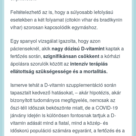
Feltételezhető az is, hogy a súlyosabb lefolyású
esetekben a két folyamat (citokin vihar és bradikynin
vihar) szorosan kapcsolódik egymáshoz.
Egy spanyol vizsgálat igazolta, hogy azon
pácienseknél, akik
nagy dózisú D-vitamint
kaptak a
fertőzés során,
szignifikánsan csökkent
a kórházi
ápolásra szorulók között az
intenzív terápiás
ellátottság szükségessége és a mortalitás.
Ismerve tehát a D-vitamin szupplementáció során
tapasztalt kedvező hatásokat, – akár hipotézis, akár
bizonyított tudományos megfigyelés, nemcsak az
őszi-téli időszak beköszönte miatt, de a COVID-19
járvány idején is különösen fontosnak tartjuk a D-
vitamin adását mind a fiatal, mind a közép- és
időskorú populáció számára egyaránt, a fertőzés és a