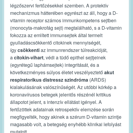
légzőszervi fertőzésekkel szemben. A protektív
mechanizmus hátterében egyrészt az áll, hogy a D-
vitamin receptor számos immunkompetens sejtben
(monocyta-makrofág sejt) megtalálható, s a D-vitamin
fokozza az említett immunsejtek által termelt
gyulladáscsökkentő citokinek mennyiségét,
így
csökkenti
az immunrendszer túlreakcióját,
a
citokin-vihart
, védi a tüdő epithel sejtjeinek
(egyrétegű laphámsejtek) integritását, és a
következményes súlyos életet veszélyeztető
akut
respiratorikus distressz
szindróma
(ARDS)
kialakulásának valószínűségét. Az utóbbi kórkép a
koronavírusos betegek jelentős részénél kritikus
állapotot jelent, s intenzív ellátást igényel. A
fertőzöttek adatainak retrospektív elemzése során
megfigyelték, hogy akinek a szérum D-vitamin szintje
magasabb volt, a betegség enyhébb klinikai lefolyást
mutatott.