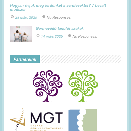
Hogyan óvjuk meg térdünket a sérülésektől? 7 bevált
módszer
28 márc 2025
No Responses.
Gerincvédő tanulói székek
14 márc 2025
No Responses.
Partnereink