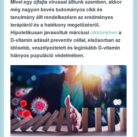
Mivel egy újfajta vírussal álltunk szemben, akkor
még nagyon kevés tudományos cikk és
tanulmány állt rendelkezésre az eredményes
terápiáról és a hatékony megelőzésről.
Hipotetikusan javasoltuk márciusi
cikkünkben
a
D-vitamin adását preventív céllal, elsősorban az
idősebb, veszélyeztetett és leginkább D-vitamin
hiányos populáció védelmében.