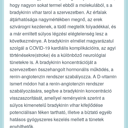
hogy nagyon sokat termel ebből a molekulából, s a
bradykinin vihar tarol a szervezetben. Az érfalak
átjárhatósága nagymértékben megnő, az erek
szivárogni kezdenek, a tüdő megtelik folyadékkal, és
a már említett súlyos légzési elégtelenség lesz a
következménye. A bradykinin elmélet magyarázatul
szolgál a COVID-19 kardiális komplikációira, az agyi
történésekre(stroke) és a különböző neurológiai
tünetekre is. A bradykinin koncentrációját a
szervezetben összehangolt hormonális működés, a
renin-angiotenzin rendszer szabályozza. A D-vitamin
ismert módon hat a renin-angiotenzin rendszer
szabályozására, segítve a bradykinin koncentráció
visszaszorítását, amellyel reményeink szerint a
súlyos kimenetelű bradykinin vihar kifejlődése
potenciálisan féken tartható, illetve a bíztató egyéb
hatásos gyógyszeres kezelés mellett a tünetek
enyhíthetők.