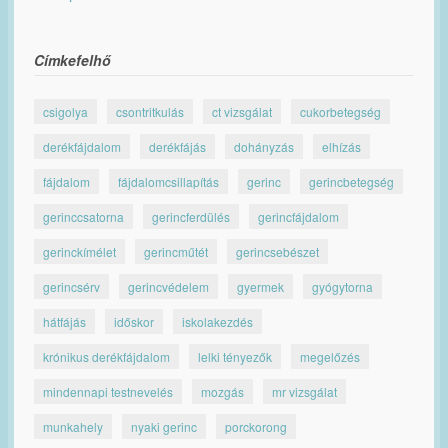
Címkefelhő
csigolya
csontritkulás
ct vizsgálat
cukorbetegség
derékfájdalom
derékfájás
dohányzás
elhízás
fájdalom
fájdalomcsillapítás
gerinc
gerincbetegség
gerinccsatorna
gerincferdülés
gerincfájdalom
gerinckímélet
gerincműtét
gerincsebészet
gerincsérv
gerincvédelem
gyermek
gyógytorna
hátfájás
időskor
iskolakezdés
krónikus derékfájdalom
lelki tényezők
megelőzés
mindennapi testnevelés
mozgás
mr vizsgálat
munkahely
nyaki gerinc
porckorong