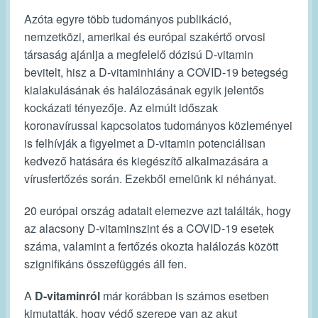
Azóta egyre több tudományos publikáció,
nemzetközi, amerikai és európai szakértő orvosi
társaság ajánlja a megfelelő dózisú D-vitamin
bevitelt, hisz a D-vitaminhiány a COVID-19 betegség
kialakulásának és halálozásának egyik jelentős
kockázati tényezője. Az elmúlt időszak
koronavírussal kapcsolatos tudományos közleményei
is felhívják a figyelmet a D-vitamin potenciálisan
kedvező hatására és kiegészítő alkalmazására a
vírusfertőzés során. Ezekből emelünk ki néhányat.
20 európai ország adatait elemezve azt találták, hogy
az alacsony D-vitaminszint és a COVID-19 esetek
száma, valamint a fertőzés okozta halálozás között
szignifikáns összefüggés áll fen.
A
D-vitaminról
már korábban is számos esetben
kimutatták, hogy védő szerepe van az akut