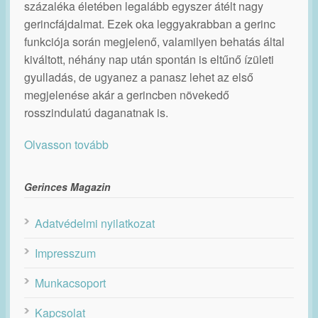
százaléka életében legalább egyszer átélt nagy
gerincfájdalmat. Ezek oka leggyakrabban a gerinc
funkciója során megjelenő, valamilyen behatás által
kiváltott, néhány nap után spontán is eltűnő ízületi
gyulladás, de ugyanez a panasz lehet az első
megjelenése akár a gerincben növekedő
rosszindulatú daganatnak is.
Olvasson tovább
Gerinces Magazin
Adatvédelmi nyilatkozat
Impresszum
Munkacsoport
Kapcsolat