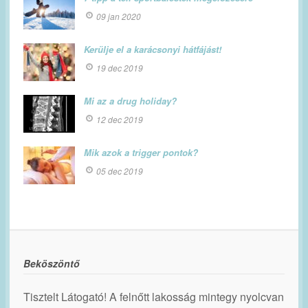
09 jan 2020
Kerülje el a karácsonyi hátfájást!
19 dec 2019
Mi az a drug holiday?
12 dec 2019
Mik azok a trigger pontok?
05 dec 2019
Beköszöntő
Tisztelt Látogató! A felnőtt lakosság mintegy nyolcvan