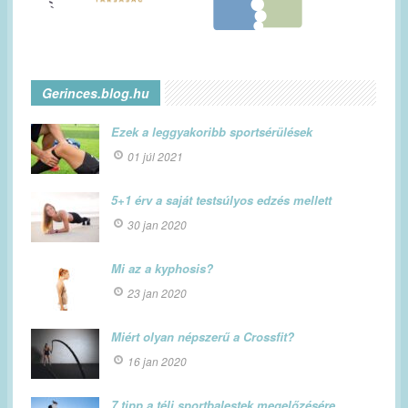
Gerinces.blog.hu
Ezek a leggyakoribb sportsérülések
01 júl 2021
5+1 érv a saját testsúlyos edzés mellett
30 jan 2020
Mi az a kyphosis?
23 jan 2020
Miért olyan népszerű a Crossfit?
16 jan 2020
7 tipp a téli sportbalestek megelőzésére