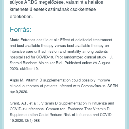
súlyos ARDS megelőzése, valamint a halálos
kimenetelű esetek számának csökkentése
érdekében.
Forrás:
Marta Entrenas castillo et al.: Effect of calcifediol treatmment
and best available therapy versus best available therapy on
intensive care unit admission and mortality among patients
hospitalized for COVID-19. Pilot randomized clinical study . J.
Steroid Biochem Molecular Biol. Published online 29.August.
2020. október 19.
Alipio M.:Vitamin D supplementation could possibly improve
clinical outcomes of patients infected with Coronavírus-19 SSRN
ápr.9,2020.
Grant, A.F. et al: „ Vitamin D Supplementation in influenza and
COVID-19 infections. Cmmen ton: Evidence That Vitamin D
Supplementation Could Reduce Risk of Influenza and COVID-
19.2020.12(4) 988