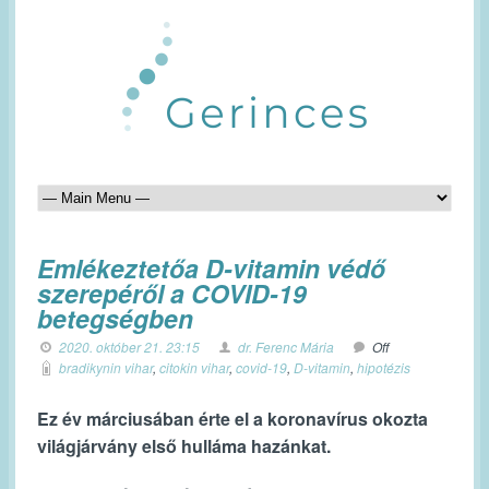
Emlékeztetőa D-vitamin védő
szerepéről a COVID-19
betegségben
2020. október 21. 23:15
dr. Ferenc Mária
Off
bradikynin vihar
,
citokin vihar
,
covid-19
,
D-vitamin
,
hipotézis
Ez év márciusában érte el a koronavírus okozta
világjárvány első hulláma hazánkat.