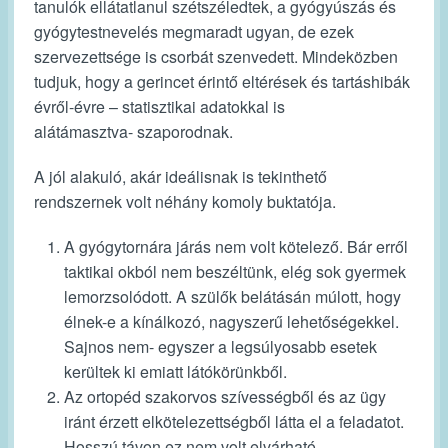
tanulók ellátatlanul szétszéledtek, a gyógyúszás és
gyógytestnevelés megmaradt ugyan, de ezek
szervezettsége is csorbát szenvedett. Mindeközben
tudjuk, hogy a gerincet érintő eltérések és tartáshibák
évről-évre – statisztikai adatokkal is
alátámasztva- szaporodnak.
A jól alakuló, akár ideálisnak is tekinthető
rendszernek volt néhány komoly buktatója.
A gyógytornára járás nem volt kötelező. Bár erről
taktikai okból nem beszéltünk, elég sok gyermek
lemorzsolódott. A szülők belátásán múlott, hogy
élnek-e a kínálkozó, nagyszerű lehetőségekkel.
Sajnos nem- egyszer a legsúlyosabb esetek
kerültek ki emiatt látókörünkből.
Az ortopéd szakorvos szívességből és az ügy
iránt érzett elkötelezettségből látta el a feladatot.
Hosszú távon ez nem volt elvárható.