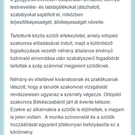
testnevelési- és labdajátékokat játszhatott,
szabályokat sajátított el, miközben
teljesítőképességét, állóképességét növelte.
Tartottunk közös szülői értekezletet, amely ortopéd
szakorvos előadásával indult, majd a különböző
foglalkozások vezetői néhány általános érvényű
tudnivaló elmondása után szabályszerű fogadóórát
tartottak a szép számmal megjelent szülőknek.
Néhány év elteltével kívánatosnak és praktikusnak
látszott, hogy a tanulók szakorvosi vizsgálatát
rendszeresen ugyanaz a személy végezze. Ortopéd
szakorvos Békéscsabáról járt át évente kétszer.
Ezekre az alkalmakra a szülők is eljöhettek, s magam
is jelen voltam . A munka színvonalát és a szülők
hozzáállását egyaránt jótékonyan befolyásolta ez a
körülmény.