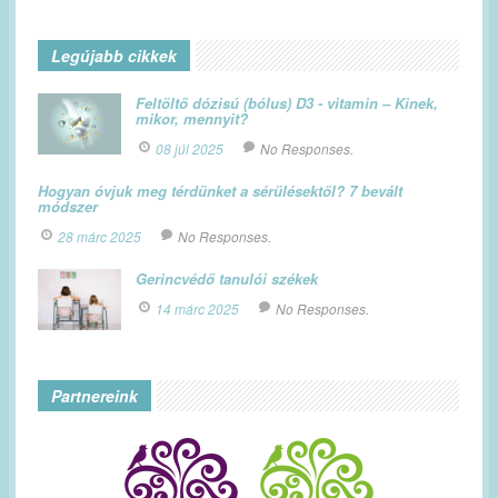
Legújabb cikkek
Feltöltő dózisú (bólus) D3 - vitamin – Kinek,
mikor, mennyit?
08 júl 2025
No Responses.
Hogyan óvjuk meg térdünket a sérülésektől? 7 bevált
módszer
28 márc 2025
No Responses.
Gerincvédő tanulói székek
14 márc 2025
No Responses.
Partnereink