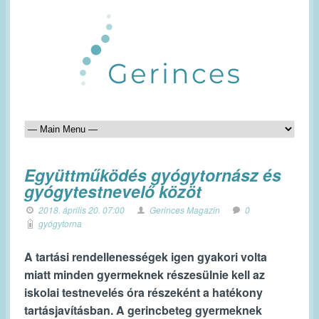
Együttműködés gyógytornász és
gyógytestnevelő közöt
2018. április 20. 07:00
Gerinces Magazin
0
gyógytorna
A tartási rendellenességek igen gyakori volta
miatt minden gyermeknek részesülnie kell az
iskolai testnevelés óra részeként a hatékony
tartásjavításban. A gerincbeteg gyermeknek