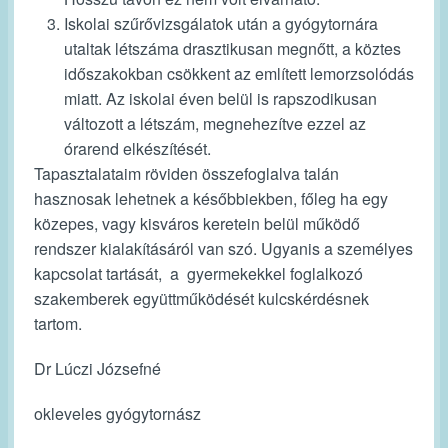
Iskolai szűrővizsgálatok után a gyógytornára
utaltak létszáma drasztikusan megnőtt, a köztes
időszakokban csökkent az említett lemorzsolódás
miatt. Az iskolai éven belül is rapszodikusan
változott a létszám, megnehezítve ezzel az
órarend elkészítését.
Tapasztalataim röviden összefoglalva talán
hasznosak lehetnek a későbbiekben, főleg ha egy
közepes, vagy kisváros keretein belül működő
rendszer kialakításáról van szó. Ugyanis a személyes
kapcsolat tartását, a gyermekekkel foglalkozó
szakemberek együttműködését kulcskérdésnek
tartom.
Dr Lúczi Józsefné
okleveles gyógytornász