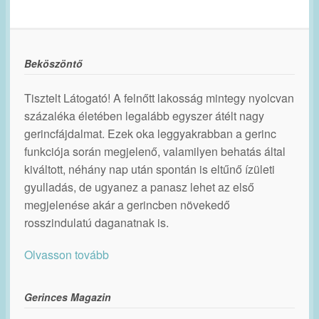
Beköszöntő
Tisztelt Látogató! A felnőtt lakosság mintegy nyolcvan
százaléka életében legalább egyszer átélt nagy
gerincfájdalmat. Ezek oka leggyakrabban a gerinc
funkciója során megjelenő, valamilyen behatás által
kiváltott, néhány nap után spontán is eltűnő ízületi
gyulladás, de ugyanez a panasz lehet az első
megjelenése akár a gerincben növekedő
rosszindulatú daganatnak is.
Olvasson tovább
Gerinces Magazin