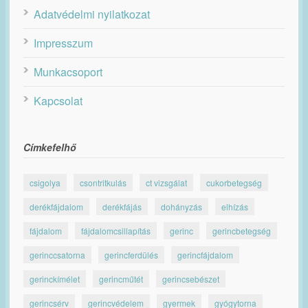
Adatvédelmi nyilatkozat
Impresszum
Munkacsoport
Kapcsolat
Címkefelhő
csigolya
csontritkulás
ct vizsgálat
cukorbetegség
derékfájdalom
derékfájás
dohányzás
elhízás
fájdalom
fájdalomcsillapítás
gerinc
gerincbetegség
gerinccsatorna
gerincferdülés
gerincfájdalom
gerinckímélet
gerincműtét
gerincsebészet
gerincsérv
gerincvédelem
gyermek
gyógytorna