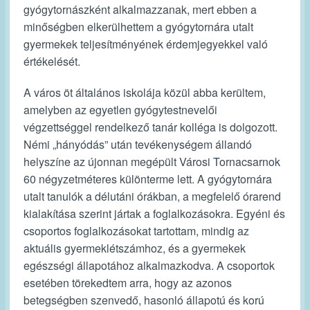
gyógytornászként alkalmazzanak, mert ebben a
minőségben elkerülhettem a gyógytornára utalt
gyermekek teljesítményének érdemjegyekkel való
értékelését.
A város öt általános iskolája közül abba kerültem,
amelyben az egyetlen gyógytestnevelői
végzettséggel rendelkező tanár kolléga is dolgozott.
Némi „hányódás” után tevékenységem állandó
helyszíne az újonnan megépült Városi Tornacsarnok
60 négyzetméteres különterme lett. A gyógytornára
utalt tanulók a délutáni órákban, a megfelelő órarend
kialakítása szerint jártak a foglalkozásokra. Egyéni és
csoportos foglalkozásokat tartottam, mindig az
aktuális gyermeklétszámhoz, és a gyermekek
egészségi állapotához alkalmazkodva. A csoportok
esetében törekedtem arra, hogy az azonos
betegségben szenvedő, hasonló állapotú és korú