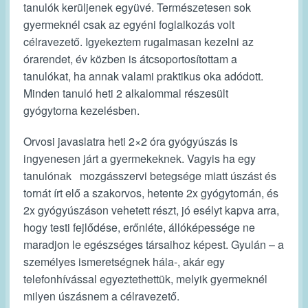
tanulók kerüljenek együvé. Természetesen sok
gyermeknél csak az egyéni foglalkozás volt
célravezető. Igyekeztem rugalmasan kezelni az
órarendet, év közben is átcsoportosítottam a
tanulókat, ha annak valami praktikus oka adódott.
Minden tanuló heti 2 alkalommal részesült
gyógytorna kezelésben.
Orvosi javaslatra heti 2×2 óra gyógyúszás is
ingyenesen járt a gyermekeknek. Vagyis ha egy
tanulónak mozgásszervi betegsége miatt úszást és
tornát írt elő a szakorvos, hetente 2x gyógytornán, és
2x gyógyúszáson vehetett részt, jó esélyt kapva arra,
hogy testi fejlődése, erőnléte, állóképessége ne
maradjon le egészséges társaihoz képest. Gyulán – a
személyes ismeretségnek hála-, akár egy
telefonhívással egyeztethettük, melyik gyermeknél
milyen úszásnem a célravezető.