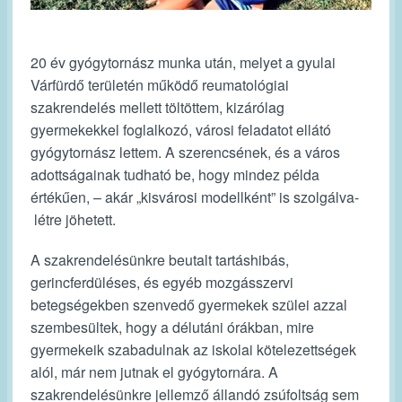
20 év gyógytornász munka után, melyet a gyulai
Várfürdő területén működő reumatológiai
szakrendelés mellett töltöttem, kizárólag
gyermekekkel foglalkozó, városi feladatot ellátó
gyógytornász lettem. A szerencsének, és a város
adottságainak tudható be, hogy mindez példa
értékűen, – akár „kisvárosi modellként” is szolgálva-
létre jöhetett.
A szakrendelésünkre beutalt tartáshibás,
gerincferdüléses, és egyéb mozgásszervi
betegségekben szenvedő gyermekek szülei azzal
szembesültek, hogy a délutáni órákban, mire
gyermekeik szabadulnak az iskolai kötelezettségek
alól, már nem jutnak el gyógytornára. A
szakrendelésünkre jellemző állandó zsúfoltság sem