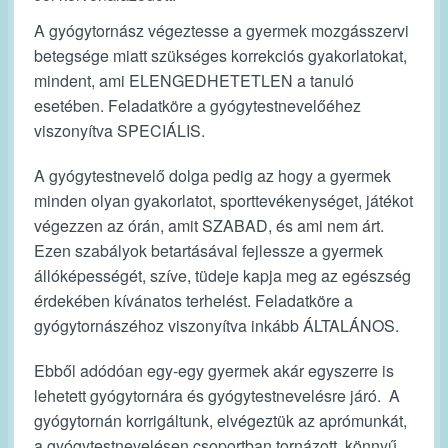
A gyógytornász végeztesse a gyermek mozgásszervi
betegsége miatt szükséges korrekciós gyakorlatokat,
mindent, ami ELENGEDHETETLEN a tanuló
esetében. Feladatköre a gyógytestnevelőéhez
viszonyítva SPECIÁLIS.
A gyógytestnevelő dolga pedig az hogy a gyermek
minden olyan gyakorlatot, sporttevékenységet, játékot
végezzen az órán, amit SZABAD, és ami nem árt.
Ezen szabályok betartásával fejlessze a gyermek
állóképességét, szíve, tüdeje kapja meg az egészség
érdekében kívánatos terhelést. Feladatköre a
gyógytornászéhoz viszonyítva inkább ÁLTALÁNOS.
Ebből adódóan egy-egy gyermek akár egyszerre is
lehetett gyógytornára és gyógytestnevelésre járó. A
gyógytornán korrigáltunk, elvégeztük az aprómunkát,
a gyógytestnevelésen csoportban tornázott, könnyű