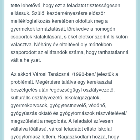
tette lehetővé, hogy ezt a feladatot tisztességesen
ellássuk. Szülői kezdeményezésre először
mellékfoglalkozás keretében oldottuk meg a
gyermekek tornáztatását, törekedve a homogén
csoportok kialakítására, s őket életkor szerint is külön
választva. Néhány év elteltével oly mértékben
szaporodott az ellátandók száma, hogy tarthatatlanná
vált a helyzet.
Az akkori Városi Tanácsnál /1990-ben/ jeleztük a
problémát. Megértésre találva egy kerekasztal
beszélgetés után /egészségügyi osztályvezető,
kulturális osztályvezető, iskolaigazgatók,
gyermekorvosok, gyógytestnevelő, védőnő,
gyógyúszás oktató és gyógytornászok részvételével/
megszületett a megoldás. A feladatot szívesen
vállalva főállású, városi feladatot ellátó iskolai
gyógytornász lettem. Ragaszkodtam hozzá, hogy