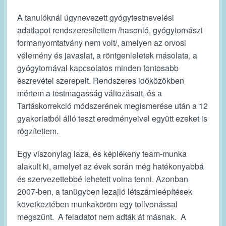
A tanulóknál úgynevezett gyógytestnevelési
adatlapot rendszeresítettem /hasonló, gyógytornászi
formanyomtatvány nem volt/, amelyen az orvosi
vélemény és javaslat, a röntgenleletek másolata, a
gyógytornával kapcsolatos minden fontosabb
észrevétel szerepelt. Rendszeres időközökben
mértem a testmagasság változásait, és a
Tartáskorrekció módszerének megismerése után a 12
gyakorlatból álló teszt eredményeivel együtt ezeket is
rögzítettem.
Egy viszonylag laza, és képlékeny team-munka
alakult ki, amelyet az évek során még hatékonyabbá
és szervezettebbé lehetett volna tenni. Azonban
2007-ben, a tanügyben lezajló létszámleépítések
következtében munkaköröm egy tollvonással
megszűnt. A feladatot nem adták át másnak. A