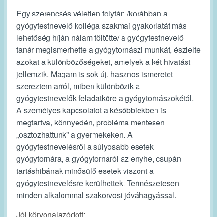
Egy szerencsés véletlen folytán /korábban a
gyógytestnevelő kolléga szakmai gyakorlatát más
lehetőség híján nálam töltötte/ a gyógytestnevelő
tanár megismerhette a gyógytornászi munkát, észlelte
azokat a különbözőségeket, amelyek a két hivatást
jellemzik. Magam is sok új, hasznos ismeretet
szereztem arról, miben különbözik a
gyógytestnevelők feladatköre a gyógytornászokétól.
A személyes kapcsolatot a későbbiekben is
megtartva, könnyedén, probléma mentesen
„osztozhattunk” a gyermekeken. A
gyógytestnevelésről a súlyosabb esetek
gyógytornára, a gyógytornáról az enyhe, csupán
tartáshibának minősülő esetek viszont a
gyógytestnevelésre kerülhettek. Természetesen
minden alkalommal szakorvosi jóváhagyással.
Jól körvonalazódott: