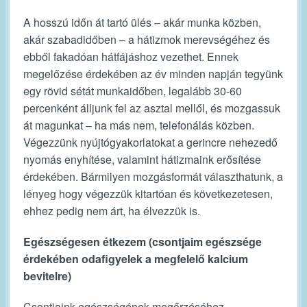
A hosszú időn át tartó ülés – akár munka közben,
akár szabadidőben – a hátizmok merevségéhez és
ebből fakadóan hátfájáshoz vezethet. Ennek
megelőzése érdekében az év minden napján tegyünk
egy rövid sétát munkaidőben, legalább 30-60
percenként álljunk fel az asztal mellől, és mozgassuk
át magunkat – ha más nem, telefonálás közben.
Végezzünk nyújtógyakorlatokat a gerincre nehezedő
nyomás enyhítése, valamint hátizmaink erősítése
érdekében. Bármilyen mozgásformát választhatunk, a
lényeg hogy végezzük kitartóan és következetesen,
ehhez pedig nem árt, ha élvezzük is.
Egészségesen étkezem (csontjaim egészsége
érdekében odafigyelek a megfelelő kalcium
bevitelre)
Csontjaink egészségének megőrzéséhez