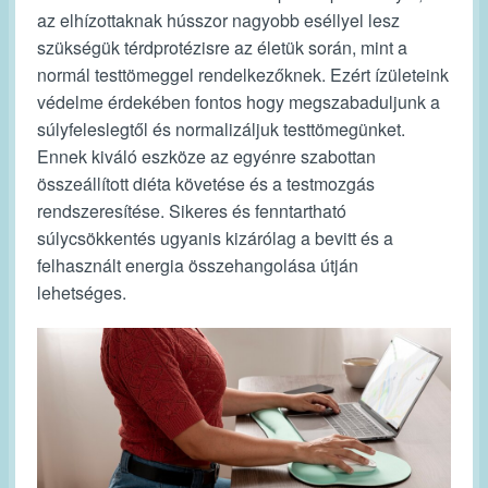
az elhízottaknak hússzor nagyobb eséllyel lesz
szükségük térdprotézisre az életük során, mint a
normál testtömeggel rendelkezőknek. Ezért ízületeink
védelme érdekében fontos hogy megszabaduljunk a
súlyfeleslegtől és normalizáljuk testtömegünket.
Ennek kiváló eszköze az egyénre szabottan
összeállított diéta követése és a testmozgás
rendszeresítése. Sikeres és fenntartható
súlycsökkentés ugyanis kizárólag a bevitt és a
felhasznált energia összehangolása útján
lehetséges.