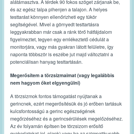
alátámasztva. A térdek 90 fokos szöget zárjanak be,
és az egész talpa pihenjen a talajon. A helyes
testtarást könnyen ellenőrizheti egy tükör
segítségével. Mivel a görnyedt testtartásra
leggyakrabban már csak a ránk törő hátfájdalom
figyelmeztet, tegyen egy emlékeztető cédulát a
monitorjára, vagy más gyakran látott felületre, így
naponta többször is eszébe jut majd változtatni a
potenciálisan hanyag testtartásán.
Megerősítem a törzsizmaimat (vagy legalábbis
nem hagyom őket elgyengülni)
A törzsizmok fontos támogatást nyújtanak a
gerincnek, ezért megerősítésük és jó erőben tartásuk
kulcsfontosságú a gerinc egészségének
megőrzéséhez és a gerincsérülések megelőzéséhez.
Az év folyamán építsen be törzsizom erősítő
gyakorlatokat (pl. plank) vagy ha az szimpatikusabb,