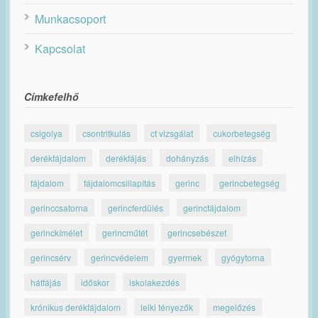
Munkacsoport
Kapcsolat
Címkefelhő
csigolya
csontritkulás
ct vizsgálat
cukorbetegség
derékfájdalom
derékfájás
dohányzás
elhízás
fájdalom
fájdalomcsillapítás
gerinc
gerincbetegség
gerinccsatorna
gerincferdülés
gerincfájdalom
gerinckímélet
gerincműtét
gerincsebészet
gerincsérv
gerincvédelem
gyermek
gyógytorna
hátfájás
időskor
iskolakezdés
krónikus derékfájdalom
lelki tényezők
megelőzés