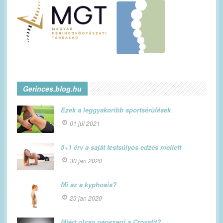
Gerinces.blog.hu
Ezek a leggyakoribb sportsérülések
01 júl 2021
5+1 érv a saját testsúlyos edzés mellett
30 jan 2020
Mi az a kyphosis?
23 jan 2020
Miért olyan népszerű a Crossfit?