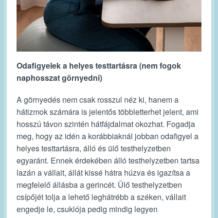
Odafigyelek a helyes testtartásra (nem fogok
naphosszat görnyedni)
A görnyedés nem csak rosszul néz ki, hanem a
hátizmok számára is jelentős többletterhet jelent, ami
hosszú távon szintén hátfájdalmat okozhat. Fogadja
meg, hogy az idén a korábbiaknál jobban odafigyel a
helyes testtartásra, álló és ülő testhelyzetben
egyaránt. Ennek érdekében álló testhelyzetben tartsa
lazán a vállait, állát kissé hátra húzva és igazítsa a
megfelelő állásba a gerincét. Ülő testhelyzetben
csípőjét tolja a lehető leghátrébb a széken, vállait
engedje le, csuklója pedig mindig legyen