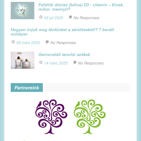
Feltöltő dózisú (bólus) D3 - vitamin – Kinek,
mikor, mennyit?
08 júl 2025
No Responses.
Hogyan óvjuk meg térdünket a sérülésektől? 7 bevált
módszer
28 márc 2025
No Responses.
Gerincvédő tanulói székek
14 márc 2025
No Responses.
Partnereink