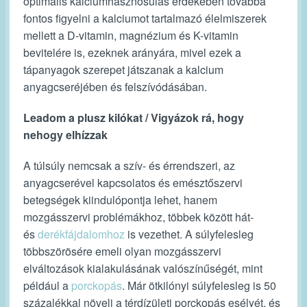
optimális kalciumhasznosulás érdekében továbbá
fontos figyelni a kalciumot tartalmazó élelmiszerek
mellett a D-vitamin, magnézium és K-vitamin
bevitelére is, ezeknek arányára, mivel ezek a
tápanyagok szerepet játszanak a kalcium
anyagcseréjében és felszívódásában.
Leadom a plusz kilókat / Vigyázok rá, hogy
nehogy elhízzak
A túlsúly nemcsak a szív- és érrendszeri, az
anyagcserével kapcsolatos és emésztőszervi
betegségek kiindulópontja lehet, hanem
mozgásszervi problémákhoz, többek között hát-
és
derékfájdalomhoz
is vezethet. A súlyfelesleg
többszörösére emeli olyan mozgásszervi
elváltozások kialakulásának valószínűségét, mint
például a
porckopás
. Már ötkilónyi súlyfelesleg is 50
százalékkal növeli a térdízületi porckopás esélyét, és