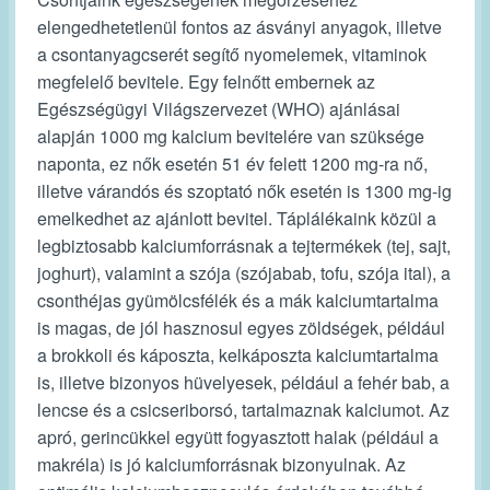
elengedhetetlenül fontos az ásványi anyagok, illetve
a csontanyagcserét segítő nyomelemek, vitaminok
megfelelő bevitele. Egy felnőtt embernek az
Egészségügyi Világszervezet (WHO) ajánlásai
alapján 1000 mg kalcium bevitelére van szüksége
naponta, ez nők esetén 51 év felett 1200 mg-ra nő,
illetve várandós és szoptató nők esetén is 1300 mg-ig
emelkedhet az ajánlott bevitel. Táplálékaink közül a
legbiztosabb kalciumforrásnak a tejtermékek (tej, sajt,
joghurt), valamint a szója (szójabab, tofu, szója ital), a
csonthéjas gyümölcsfélék és a mák kalciumtartalma
is magas, de jól hasznosul egyes zöldségek, például
a brokkoli és káposzta, kelkáposzta kalciumtartalma
is, illetve bizonyos hüvelyesek, például a fehér bab, a
lencse és a csicseriborsó, tartalmaznak kalciumot. Az
apró, gerincükkel együtt fogyasztott halak (például a
makréla) is jó kalciumforrásnak bizonyulnak. Az