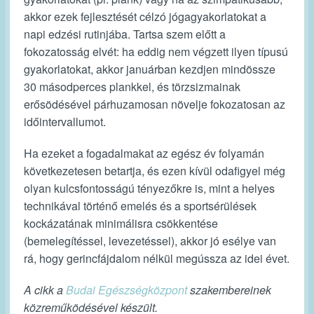
akkor ezek fejlesztését célzó jógagyakorlatokat a
napi edzési rutinjába. Tartsa szem előtt a
fokozatosság elvét: ha eddig nem végzett ilyen típusú
gyakorlatokat, akkor januárban kezdjen mindössze
30 másodperces plankkel, és törzsizmainak
erősödésével párhuzamosan növelje fokozatosan az
időintervallumot.
Ha ezeket a fogadalmakat az egész év folyamán
következetesen betartja, és ezen kívül odafigyel még
olyan kulcsfontosságú tényezőkre is, mint a helyes
technikával történő emelés és a sportsérülések
kockázatának minimálisra csökkentése
(bemelegítéssel, levezetéssel), akkor jó esélye van
rá, hogy gerincfájdalom nélkül megússza az idei évet.
A cikk a
Budai Egészségközpont
szakembereinek
közreműködésével készült.