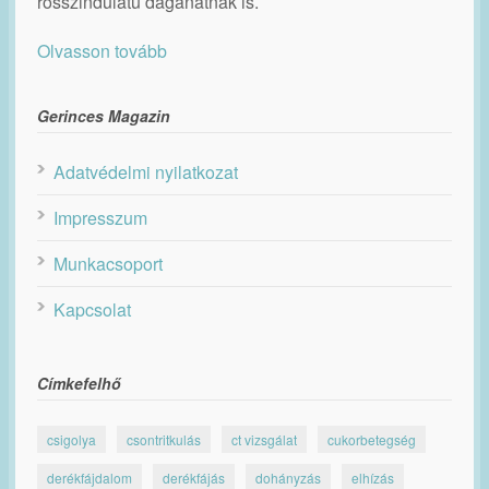
rosszindulatú daganatnak is.
Olvasson tovább
Gerinces Magazin
Adatvédelmi nyilatkozat
Impresszum
Munkacsoport
Kapcsolat
Címkefelhő
csigolya
csontritkulás
ct vizsgálat
cukorbetegség
derékfájdalom
derékfájás
dohányzás
elhízás