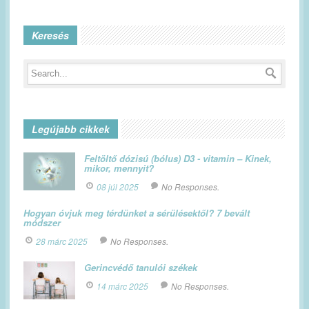
Keresés
Legújabb cikkek
Feltöltő dózisú (bólus) D3 - vitamin – Kinek,
mikor, mennyit?
08 júl 2025
No Responses.
Hogyan óvjuk meg térdünket a sérülésektől? 7 bevált
módszer
28 márc 2025
No Responses.
Gerincvédő tanulói székek
14 márc 2025
No Responses.