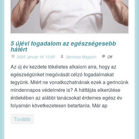
5 újévi fogadalom az egészségesebb
hátért
2025. január 16. 12:00
Gerinces Magazin
Off
Az új év kezdete tökéletes alkalom arra, hogy az
egészségünket megóvását célzó fogadalmakat
tegyünk. Miért ne vonatkozhatnának ezek a gerincünk
mindennapos védelmére is? A hátfájás elkerülése
érdekében az alábbi tanácsokat érdemes egész év
folyamán következetesen betartania. Már ap
Tovább