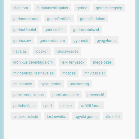
fájdalom
fájdalomcsillapítás
gerinc
gerincbetegség
gerinccsatorna
gerincferdülés
gerincfájdalom
gerinckímélet
gerincműtét
gerincsebészet
gerincsérv
gerincvédelem
gyermek
gyógytorna
hátfájás
időskor
iskolakezdés
krónikus derékfájdalom
lelki tényezők
megelőzés
mindennapi testnevelés
mozgás
mr vizsgálat
munkahely
nyaki gerinc
porckorong
porckorong kopás
porckorongsérv
prevenció
pszichológia
sport
stressz
szülői fórum
tartáskorrekció
testnevelés
ágyéki gerinc
életmód