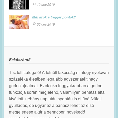
12 dec 2019
Mik azok a trigger pontok?
05 dec 2019
Beköszöntő
Tisztelt Látogató! A felnőtt lakosság mintegy nyolcvan
százaléka életében legalább egyszer átélt nagy
gerincfájdalmat. Ezek oka leggyakrabban a gerinc
funkciója során megjelenő, valamilyen behatás által
kiváltott, néhány nap után spontán is eltűnő ízületi
gyulladás, de ugyanez a panasz lehet az első
megjelenése akár a gerincben növekedő