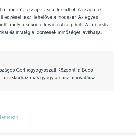
 a labdarúgó csapatoknál terjedt el. A csapatok
t edzését teszi lehetővé a módszer. Az egyes
tő, mely a későbbi tervezést segítheti. Az objektív
ikai és stratégiai döntések minőségét javíthatja.
Országos Gerincgyógyászati Központ, a Budai
t szakkórházának gyógytornász munkatársa.
elentkezni
.