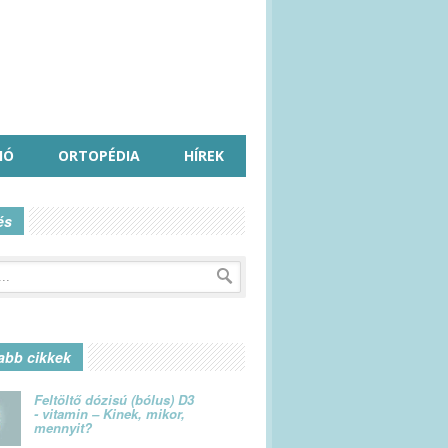
IÓ
ORTOPÉDIA
HÍREK
és
abb cikkek
Feltöltő dózisú (bólus) D3
- vitamin – Kinek, mikor,
mennyit?