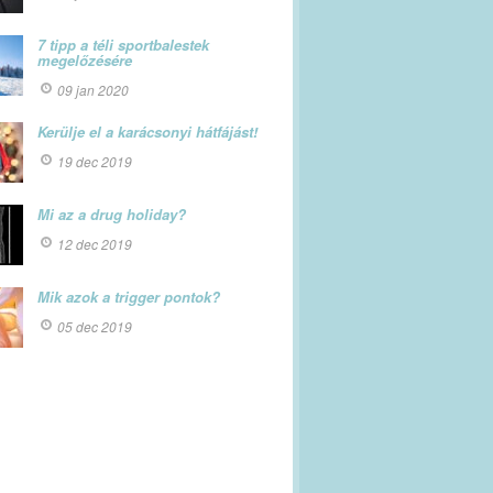
7 tipp a téli sportbalestek
megelőzésére
09 jan 2020
Kerülje el a karácsonyi hátfájást!
19 dec 2019
Mi az a drug holiday?
12 dec 2019
Mik azok a trigger pontok?
05 dec 2019