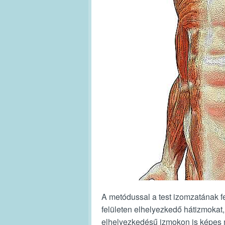
A metódussal a test izomzatának fel
felületen elhelyezkedő hátizmokat,
elhelyezkedésű izmokon is képes mé