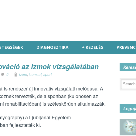
ETEGSÉGEK
DIAGNOSZTIKA
+
KEZELÉS
PREVENC
ováció az izmok vizsgálatában
Keres
0
izom
,
izomzat
,
sport
is rendszer új innovatív vizsgálati metódusa. A
köznek tervezték, de a sportban (különösen az
ni rehabilitációban) is széleskörűen alkalmazzák.
Legúj
omyography) a Ljubljanai Egyetem
n fejlesztették ki.