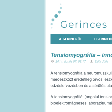
+
A GERINCRŐL
+
GERINCB
Tensiomyográfia – inn
2014. április 07. 08:17
Szita Júlia
A tensiomyográfia a neuromuszkulár
mérőeszközt eredetileg orvosi esz
edzéstervezésben és a sérülés utá
A tensiomyográfiát (angolul tensi
bioelektromágneses laboratóriumába