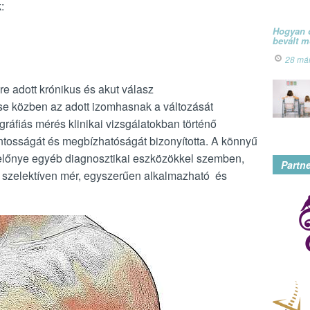
:
Hogyan ó
bevált 
28 má
re adott krónikus és akut válasz
ése közben az adott izomhasnak a változását
gráfiás mérés klinikai vizsgálatokban történő
tosságát és megbízhatóságát bizonyította. A könnyű
 előnye egyéb diagnosztikai eszközökkel szemben,
Partn
t, szelektíven mér, egyszerűen alkalmazható és