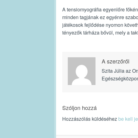
A tensiomyográfia egyenlőre főként
minden tagjának ez egyénre szabot
játékosok fejlődése nyomon követhe
tényezők tárháza bővül, mely a takt
A szerzőről
Szita Júlia az 
Egészségközpon
Szóljon hozzá
Hozzászólás küldéséhez
be kell j