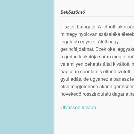
Beköszöntő
Tisztelt Látogató! A felnőtt lakossá
mintegy nyolcvan százaléka életé
legalább egyszer átélt nagy
gerincfájdalmat. Ezek oka leggya
a gerinc funkciója során megjelenő
valamilyen behatás által kiváltott,
nap után spontán is eltűnő ízületi
gyulladás, de ugyanez a panasz le
első megjelenése akár a gerincbe
növekedő rosszindulatú daganatna
Olvasson tovább