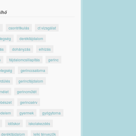
lhő
csontritkulás
ct vizsgálat
tegség
derékfájdalom
jás
dohányzás
elhízás
m
fájdalomcsillapítás
gerinc
etegség
gerinccsatorna
rdülés
gerincfájdalom
mélet
gerincműtét
ebészet
gerincsérv
édelem
gyermek
gyógytorna
időskor
iskolakezdés
s derékfájdalom
lelki tényezők