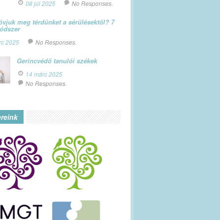
08 júl 2025
No Responses.
vjuk meg térdünket a sérülésektől? 7
módszer
rc 2025
No Responses.
Gerincvédő tanulói székek
14 márc 2025
No Responses.
ereink