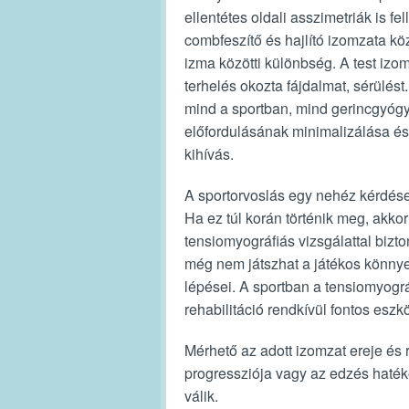
ellentétes oldali asszimetriák is fe
combfeszítő és hajlító izomzata kö
izma közötti különbség. A test izo
terhelés okozta fájdalmat, sérülést
mind a sportban, mind gerincgyógy
előfordulásának minimalizálása és
kihívás.
A sportorvoslás egy nehéz kérdése,
Ha ez túl korán történik meg, akkor
tensiomyográfiás vizsgálattal bizto
még nem játszhat a játékos könny
lépései. A sportban a tensiomyográ
rehabilitáció rendkívül fontos eszk
Mérhető az adott izomzat ereje és 
progressziója vagy az edzés haté
válik.