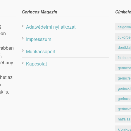
Gerinces Magazin
Címkefe
g
Adatvédelmi nyilatkozat
csigolya
ben
cukorbe
Impresszum
krabban
derékfá
Munkacsoport
,
fájdalo
 néhány
Kapcsolat
gerincb
het az
gerincfe
n
gerinckí
k is.
gerincs
gerincv
hátfájás
króniku