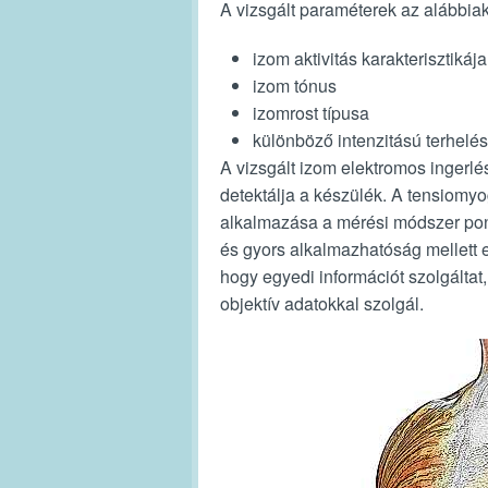
A vizsgált paraméterek az alábbiak
izom aktivitás karakterisztikája
izom tónus
izomrost típusa
különböző intenzitású terhelés
A vizsgált izom elektromos ingerl
detektálja a készülék. A tensiomyo
alkalmazása a mérési módszer pon
és gyors alkalmazhatóság mellett
hogy egyedi információt szolgálta
objektív adatokkal szolgál.