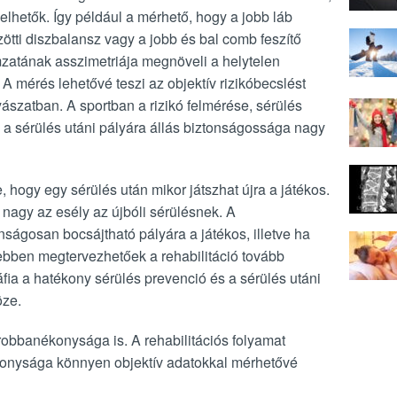
llelhetők. Így például a mérhető, hogy a jobb láb
zötti diszbalansz vagy a jobb és bal comb feszítő
mzatának asszimetriája megnöveli a helytelen
. A mérés lehetővé teszi az objektív rizikóbecslést
ászatban. A sportban a rizikó felmérése, sérülés
 a sérülés utáni pályára állás biztonságossága nagy
 hogy egy sérülés után mikor játszhat újra a játékos.
 nagy az esély az újbóli sérülésnek. A
nságosan bocsájtható pályára a játékos, illetve ha
ebben megtervezhetőek a rehabilitáció tovább
fia a hatékony sérülés prevenció és a sérülés utáni
öze.
robbanékonysága is. A rehabilitációs folyamat
konysága könnyen objektív adatokkal mérhetővé