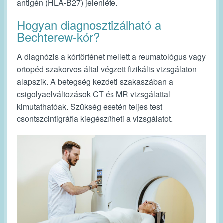
antigén (HLA-B27) jelenléte.
Hogyan diagnosztizálható a
Bechterew-kór?
A diagnózis a kórtörténet mellett a reumatológus vagy
ortopéd szakorvos által végzett fizikális vizsgálaton
alapszik. A betegség kezdeti szakaszában a
csigolyaelváltozások CT és MR vizsgálattal
kimutathatóak. Szükség esetén teljes test
csontszcintigráfia kiegészítheti a vizsgálatot.