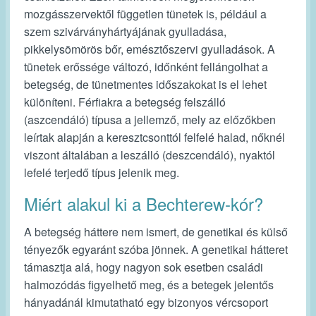
mozgásszervektől független tünetek is, például a
szem szivárványhártyájának gyulladása,
pikkelysömörös bőr, emésztőszervi gyulladások. A
tünetek erőssége változó, időnként fellángolhat a
betegség, de tünetmentes időszakokat is el lehet
különíteni. Férfiakra a betegség felszálló
(aszcendáló) típusa a jellemző, mely az előzőkben
leírtak alapján a keresztcsonttól felfelé halad, nőknél
viszont általában a leszálló (deszcendáló), nyaktól
lefelé terjedő típus jelenik meg.
Miért alakul ki a Bechterew-kór?
A betegség háttere nem ismert, de genetikai és külső
tényezők egyaránt szóba jönnek. A genetikai hátteret
támasztja alá, hogy nagyon sok esetben családi
halmozódás figyelhető meg, és a betegek jelentős
hányadánál kimutatható egy bizonyos vércsoport