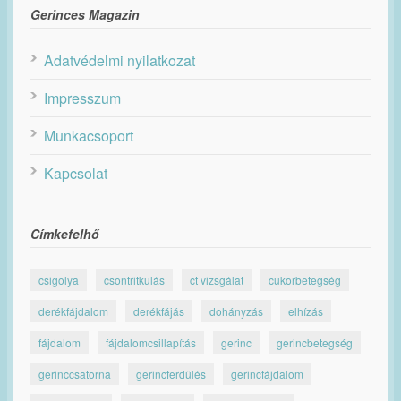
Gerinces Magazin
Adatvédelmi nyilatkozat
Impresszum
Munkacsoport
Kapcsolat
Címkefelhő
csigolya
csontritkulás
ct vizsgálat
cukorbetegség
derékfájdalom
derékfájás
dohányzás
elhízás
fájdalom
fájdalomcsillapítás
gerinc
gerincbetegség
gerinccsatorna
gerincferdülés
gerincfájdalom