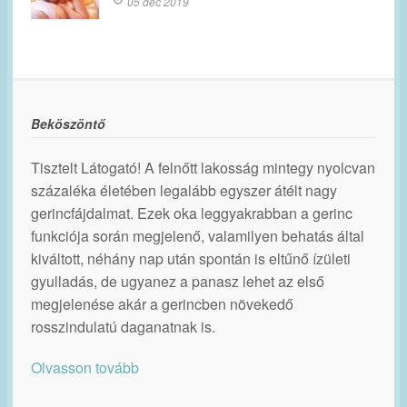
05 dec 2019
Beköszöntő
Tisztelt Látogató! A felnőtt lakosság mintegy nyolcvan
százaléka életében legalább egyszer átélt nagy
gerincfájdalmat. Ezek oka leggyakrabban a gerinc
funkciója során megjelenő, valamilyen behatás által
kiváltott, néhány nap után spontán is eltűnő ízületi
gyulladás, de ugyanez a panasz lehet az első
megjelenése akár a gerincben növekedő
rosszindulatú daganatnak is.
Olvasson tovább