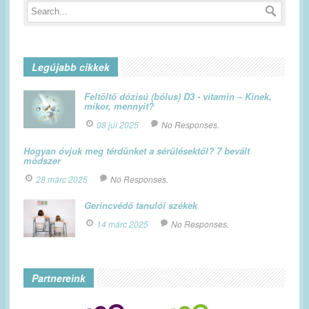
Legújabb cikkek
Feltöltő dózisú (bólus) D3 - vitamin – Kinek,
mikor, mennyit?
08 júl 2025
No Responses.
Hogyan óvjuk meg térdünket a sérülésektől? 7 bevált
módszer
28 márc 2025
No Responses.
Gerincvédő tanulói székek
14 márc 2025
No Responses.
Partnereink