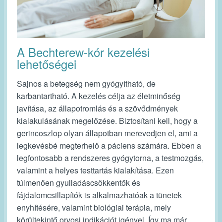
A Bechterew-kór kezelési
lehetőségei
Sajnos a betegség nem gyógyítható, de
karbantartható. A kezelés célja az életminőség
javítása, az állapotromlás és a szövődmények
kialakulásának megelőzése. Biztosítani kell, hogy a
gerincoszlop olyan állapotban merevedjen el, ami a
legkevésbé megterhelő a páciens számára. Ebben a
legfontosabb a rendszeres gyógytorna, a testmozgás,
valamint a helyes testtartás kialakítása. Ezen
túlmenően gyulladáscsökkentők és
fájdalomcsillapítók is alkalmazhatóak a tünetek
enyhítésére, valamint biológiai terápia, mely
körültekintő orvosi indikációt igényel. Így ma már