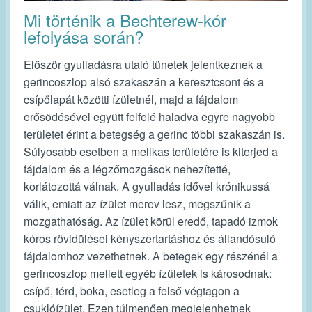
Mi történik a Bechterew-kór
lefolyása során?
Először gyulladásra utaló tünetek jelentkeznek a
gerincoszlop alsó szakaszán a keresztcsont és a
csípőlapát közötti ízületnél, majd a fájdalom
erősödésével együtt felfelé haladva egyre nagyobb
területet érint a betegség a gerinc többi szakaszán is.
Súlyosabb esetben a mellkas területére is kiterjed a
fájdalom és a légzőmozgások nehezítetté,
korlátozottá válnak. A gyulladás idővel krónikussá
válik, emiatt az ízület merev lesz, megszűnik a
mozgathatóság. Az ízület körül eredő, tapadó izmok
kóros rövidülései kényszertartáshoz és állandósuló
fájdalomhoz vezethetnek. A betegek egy részénél a
gerincoszlop mellett egyéb ízületek is károsodnak:
csípő, térd, boka, esetleg a felső végtagon a
csuklóízület. Ezen túlmenően megjelenhetnek