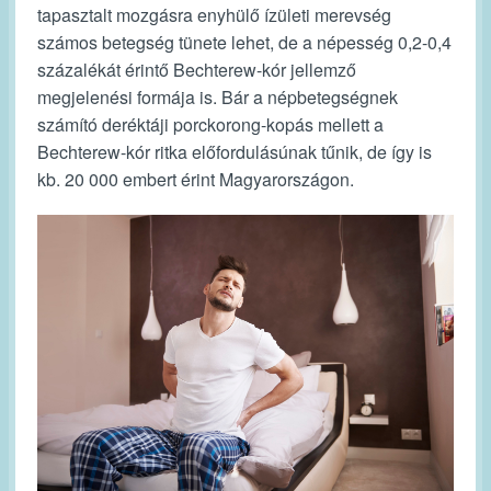
tapasztalt mozgásra enyhülő ízületi merevség
számos betegség tünete lehet, de a népesség 0,2-0,4
százalékát érintő Bechterew-kór jellemző
megjelenési formája is. Bár a népbetegségnek
számító deréktáji porckorong-kopás mellett a
Bechterew-kór ritka előfordulásúnak tűnik, de így is
kb. 20 000 embert érint Magyarországon.