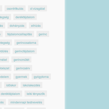
csontritkulás
ct vizsgálat
tegség
derékfájdalom
jás
dohányzás
elhízás
m
fájdalomcsillapítás
gerinc
etegség
gerinccsatorna
rdülés
gerincfájdalom
mélet
gerincműtét
ebészet
gerincsérv
édelem
gyermek
gyógytorna
időskor
iskolakezdés
s derékfájdalom
lelki tényezők
zés
mindennapi testnevelés