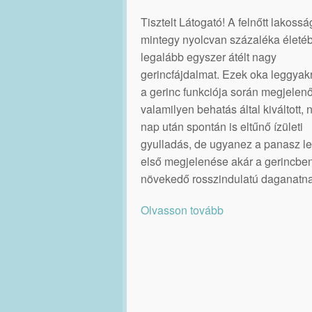
Tisztelt Látogató! A felnőtt lakossá
mintegy nyolcvan százaléka életé
legalább egyszer átélt nagy
gerincfájdalmat. Ezek oka leggya
a gerinc funkciója során megjelenő
valamilyen behatás által kiváltott,
nap után spontán is eltűnő ízületi
gyulladás, de ugyanez a panasz le
első megjelenése akár a gerincbe
növekedő rosszindulatú daganatna
Olvasson tovább