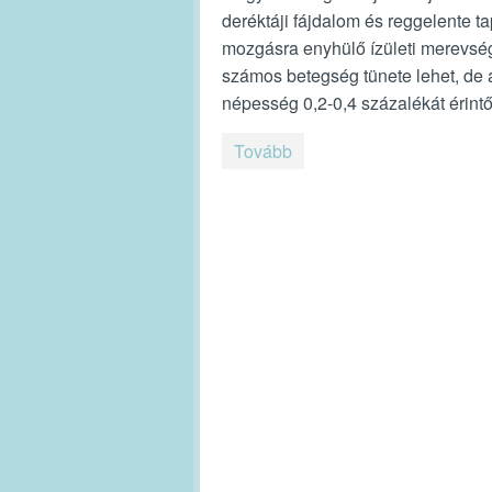
deréktáji fájdalom és reggelente ta
mozgásra enyhülő ízületi merevsé
számos betegség tünete lehet, de 
népesség 0,2-0,4 százalékát érint
Tovább