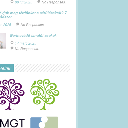
08 júl 2025
No Responses.
vjuk meg térdünket a sérülésektől? 7
módszer
rc 2025
No Responses.
Gerincvédő tanulói székek
14 márc 2025
No Responses.
ereink