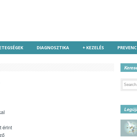
ETEGSÉGEK
DIAGNOSZTIKA
+
KEZELÉS
PREVENC
Keres
a
Legúj
kal
 érint
ző