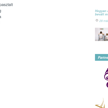
pasztalt
g
Hogyan ó
bevált 
a
28 má
ő
Partn