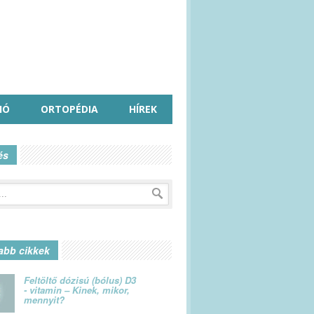
IÓ
ORTOPÉDIA
HÍREK
és
abb cikkek
Feltöltő dózisú (bólus) D3
- vitamin – Kinek, mikor,
mennyit?