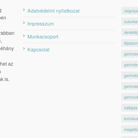
g
Adatvédelmi nyilatkozat
csigolya
ben
cukorbe
Impresszum
krabban
derékfá
Munkacsoport
,
fájdalo
 néhány
Kapcsolat
gerincb
het az
gerincfe
n
gerinckí
k is.
gerincs
gerincv
hátfájás
króniku
megelő