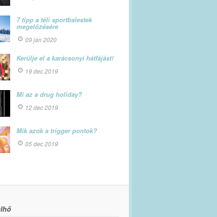
7 tipp a téli sportbalestek
megelőzésére
09 jan 2020
Kerülje el a karácsonyi hátfájást!
19 dec 2019
Mi az a drug holiday?
12 dec 2019
Mik azok a trigger pontok?
05 dec 2019
lhő