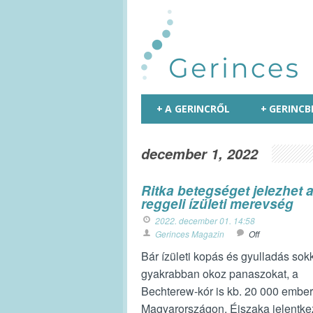
+
A GERINCRŐL
+
GERINCB
december 1, 2022
Ritka betegséget jelezhet 
reggeli ízületi merevség
2022. december 01. 14:58
Gerinces Magazin
Off
Bár ízületi kopás és gyulladás sok
gyakrabban okoz panaszokat, a
Bechterew-kór is kb. 20 000 embert
Magyarországon. Éjszaka jelentke