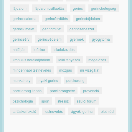
fájdalom
fájdalomcsillapítás
gerinc
gerincbetegség
gerinccsatorna
gerincferdülés
gerincfájdalom
gerinckímélet
gerincműtét
gerincsebészet
gerincsérv
gerincvédelem
gyermek
gyógytorna
hátfájás
időskor
iskolakezdés
krónikus derékfájdalom
lelki tényezők
megelőzés
mindennapi testnevelés
mozgás
mr vizsgálat
munkahely
nyaki gerinc
porckorong
porckorong kopás
porckorongsérv
prevenció
pszichológia
sport
stressz
szülői fórum
tartáskorrekció
testnevelés
ágyéki gerinc
életmód