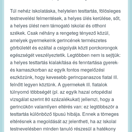
Túl nehéz iskolatáska, helytelen testtartás, fölösleges
testnevelési felmentések, a helyes ülés kerülése, sőt,
a helyes ülést nem támogató iskolai és otthoni
székek. Csak néhány a rengeteg tényező közül,
amelyek gyermekeink gerincének természetes
görbületét és ezáltal a csigolyák közti porckorongok
egészségét veszélyeztetik. Legtöbben nem is sejtjük:
a helyes testtartás kialakítása és fenntartása gyerek-
és kamaszkorban az egyik fontos megelőzési
eszközünk, hogy kevesebb gerincpanaszos fiatal ill.
felnőtt legyen köztünk. A gyermekek ill. fiatalok
túlnyomó többségét (pl. az egyik hazai ortopédiai
vizsgálat szerint 80 százalékukat) jellemzi, hogy a
gerincükön valamilyen eltérés van: ez legtöbbször a
testtartás különböző típusú hibája. Ennek a tömeges
eltérésnek a megoldását az jelentheti, ha az iskolai
testnevelésben minden tanuló részesül a hatékony