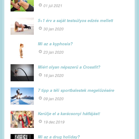
01 júl 2021
5+1 érv a saját testsúlyos edzés mellett
30 jan 2020
Mi az a kyphosis?
23 jan 2020
Miért olyan népszerű a Crossfit?
16 jan 2020
7 tipp a téli sportbalestek megelőzésére
09 jan 2020
Kerülje el a karácsonyi hátfájást!
19 dec 2019
Mi az a drug holiday?