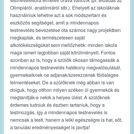
testnevelésóra elméleti órává változik (pl. előadás az
Olimpiáról, anatómiáról stb.). Ehelyett az iskoláknak
használniuk lehetne azt a sok módszertani és
eszközös segítséget, amit a mindennapos
testnevelés bevezetése óta számos nagy projektben
megkaptak, és természetesen saját
alkotókészségüket sem mellőzhetik: minden iskola
maga ismeri legjobban saját körülményeit. Fontos
azonban az is, hogy a szülők okosan támogassák a
mindennapos testnevelés hatékony megvalósulását,
gyermekeiknek ne adjanak/szerezzenek fölösleges
felmentéseket. De a szülőknek még abban is van
dolguk, hogy otthon milyen széken ül gyermekük és
megtanítják-e nekik a helyes ülést. A szülőknek
érdemes tudniuk és észben tartaniuk, hogy a
testmozgás, így a mindennapos testnevelés is
nemcsak a testi, hanem a lelki egészségre is hat, sőt,
a tanulási eredményességet is javítja!