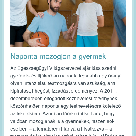
Naponta mozogjon a gyermek!
Az Egészségügyi Világszervezet ajánlása szerint
gyermek- és ifjúkorban naponta legalább egy órányi
olyan intenzitású testmozgásra van szükség, ami
kipirulást, lihegést, izzadást eredményez. A 2011.
decemberében elfogadott köznevelési törvénynek
köszönhetően naponta egy testnevelésóra kötelező
az iskolákban. Azonban törekedni kell arra, hogy
valóban mozogjanak is a gyermekek, hiszen sok
esetben – a tornaterem hiányára hivatkozva – a