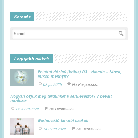
Keresés
Legújabb cikkek
Feltöltő dózisú (bólus) D3 - vitamin – Kinek,
mikor, mennyit?
08 júl 2025
No Responses.
Hogyan óvjuk meg térdünket a sérülésektől? 7 bevált
módszer
28 márc 2025
No Responses.
Gerincvédő tanulói székek
14 márc 2025
No Responses.