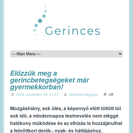
Előzzük meg a
gerincbetegségeket már
gyermekkorban!
2022. december 08. 21:37
Gerinces Magazin
Off
Mozgáshiány, sok ülés, a képernyő előtt töltött túl
sok idő, a mindennapos testnevelés nem eléggé
hatékony működése és az elhízás is hozzájárulhat
a felnőttkori derék-, nyak- és hátfájáshoz.