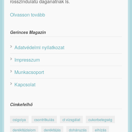
rosszindulatú daganatnak is.
Olvasson tovább
Gerinces Magazin
Adatvédelmi nyilatkozat
Impresszum
Munkacsoport
Kapcsolat
Címkefelhő
csigolya
csontritkulás
ct vizsgálat
cukorbetegség
derékfájdalom
derékfájás
dohányzás
elhízás