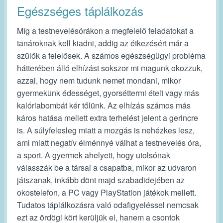
Egészséges táplálkozás
Míg a testnevelésórákon a megfelelő feladatokat a
tanároknak kell kiadni, addig az étkezésért már a
szülők a felelősek. A számos egészségügyi probléma
hátterében álló elhízást sokszor mi magunk okozzuk,
azzal, hogy nem tudunk nemet mondani, mikor
gyermekünk édességet, gyorséttermi ételt vagy más
kalóriabombát kér tőlünk. Az elhízás számos más
káros hatása mellett extra terhelést jelent a gerincre
is. A súlyfelesleg miatt a mozgás is nehézkes lesz,
ami miatt negatív élménnyé válhat a testnevelés óra,
a sport. A gyermek ahelyett, hogy utolsónak
válasszák be a társai a csapatba, mikor az udvaron
játszanak, inkább dönt majd szabadidejében az
okostelefon, a PC vagy PlayStation játékok mellett.
Tudatos táplálkozásra való odafigyeléssel nemcsak
ezt az ördögi kört kerüljük el, hanem a csontok