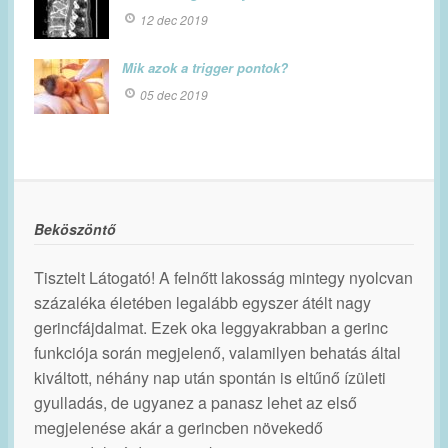
12 dec 2019
Mik azok a trigger pontok?
05 dec 2019
Beköszöntő
Tisztelt Látogató! A felnőtt lakosság mintegy nyolcvan
százaléka életében legalább egyszer átélt nagy
gerincfájdalmat. Ezek oka leggyakrabban a gerinc
funkciója során megjelenő, valamilyen behatás által
kiváltott, néhány nap után spontán is eltűnő ízületi
gyulladás, de ugyanez a panasz lehet az első
megjelenése akár a gerincben növekedő