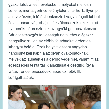
gyakorlatok a testnevelésben, melyeket mellőzni
kellene, mert a gerincet előnytelenül terhelik. Ilyen pl.
a törzskörzés, felülés beakasztott vagy lefogott lábbal
és a hibásan végrehajtott fekvőtámaszok: ezek mind
nyíróerőket ébresztenek az ágyéki gerincszakaszon.
Bár a testmozgás fontosságát nem lehet elégszer
hangsúlyozni, de az előbbi feladatokat érdemes
kihagyni belőle. Ezek helyett viszont nagyobb
hangsúlyt kell kapnia az olyan gyakorlatoknak,
melyek az ízületek és a gerinc védelmét, valamint az
egészséges testtartás kialakítását elősegítik. Így a
tartási rendellenességek megelőzhetők ill.
korrigálhatóak.