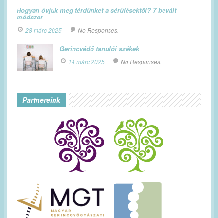
Hogyan óvjuk meg térdünket a sérülésektől? 7 bevált
módszer
28 márc 2025
No Responses.
Gerincvédő tanulói székek
14 márc 2025
No Responses.
Partnereink