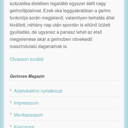
százaléka életében legalább egyszer átélt nagy
gerincfájdalmat. Ezek oka leggyakrabban a gerinc
funkciója során megjelenő, valamilyen behatás által
kiváltott, néhány nap után spontán is eltűnő ízületi
gyulladás, de ugyanez a panasz lehet az első
megjelenése akár a gerincben növekedő
rosszindulatú daganatnak is.
Olvasson tovább
Gerinces Magazin
Adatvédelmi nyilatkozat
Impresszum
Munkacsoport
Kapcsolat