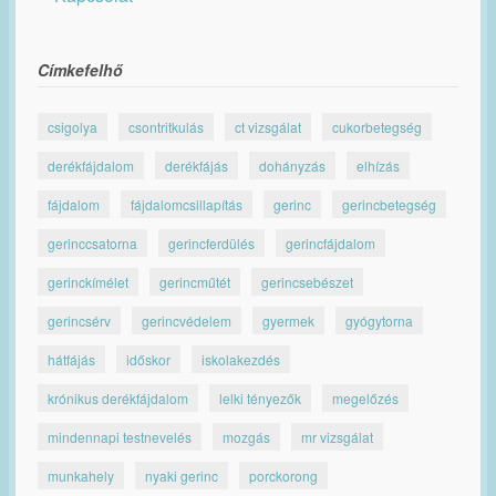
Címkefelhő
csigolya
csontritkulás
ct vizsgálat
cukorbetegség
derékfájdalom
derékfájás
dohányzás
elhízás
fájdalom
fájdalomcsillapítás
gerinc
gerincbetegség
gerinccsatorna
gerincferdülés
gerincfájdalom
gerinckímélet
gerincműtét
gerincsebészet
gerincsérv
gerincvédelem
gyermek
gyógytorna
hátfájás
időskor
iskolakezdés
krónikus derékfájdalom
lelki tényezők
megelőzés
mindennapi testnevelés
mozgás
mr vizsgálat
munkahely
nyaki gerinc
porckorong