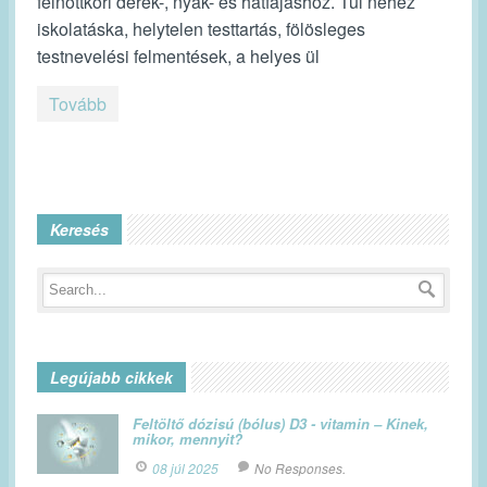
felnőttkori derék-, nyak- és hátfájáshoz. Túl nehéz
iskolatáska, helytelen testtartás, fölösleges
testnevelési felmentések, a helyes ül
Tovább
Keresés
Legújabb cikkek
Feltöltő dózisú (bólus) D3 - vitamin – Kinek,
mikor, mennyit?
08 júl 2025
No Responses.