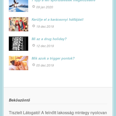
09 jan 2020
Kerülje el a karácsonyi hátfájást!
19 dec 2019
Mi az a drug holiday?
12 dec 2019
Mik azok a trigger pontok?
05 dec 2019
Beköszöntő
Tisztelt Látogató! A felnőtt lakosság mintegy nyolcvan