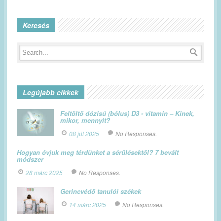
Keresés
Legújabb cikkek
Feltöltő dózisú (bólus) D3 - vitamin – Kinek,
mikor, mennyit?
08 júl 2025
No Responses.
Hogyan óvjuk meg térdünket a sérülésektől? 7 bevált
módszer
28 márc 2025
No Responses.
Gerincvédő tanulói székek
14 márc 2025
No Responses.