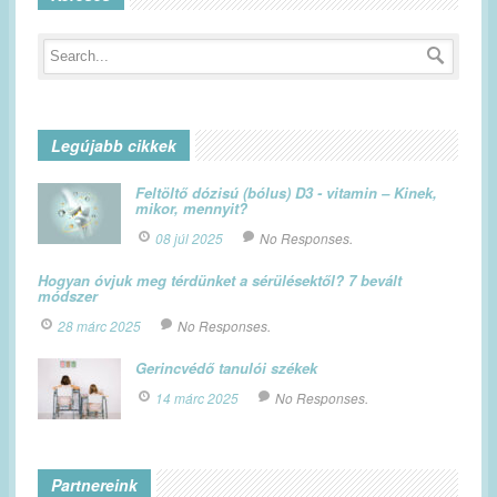
Legújabb cikkek
Feltöltő dózisú (bólus) D3 - vitamin – Kinek,
mikor, mennyit?
08 júl 2025
No Responses.
Hogyan óvjuk meg térdünket a sérülésektől? 7 bevált
módszer
28 márc 2025
No Responses.
Gerincvédő tanulói székek
14 márc 2025
No Responses.
Partnereink