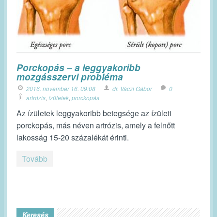
Porckopás – a leggyakoribb
mozgásszervi probléma
2016. november 16. 09:08
dr. Váczi Gábor
0
artrózis
,
ízületek
,
porckopás
Az ízületek leggyakoribb betegsége az ízületi
porckopás, más néven artrózis, amely a felnőtt
lakosság 15-20 százalékát érinti.
Tovább
Keresés