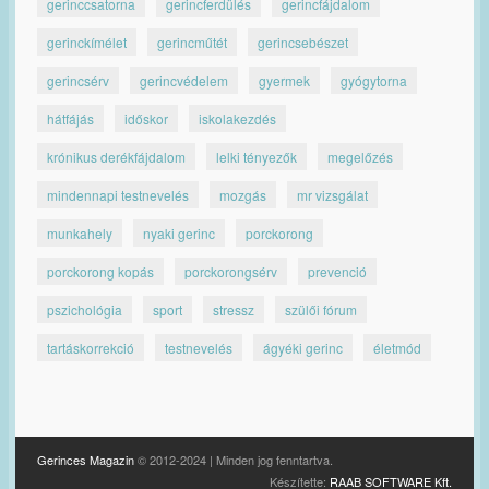
gerinccsatorna
gerincferdülés
gerincfájdalom
gerinckímélet
gerincműtét
gerincsebészet
gerincsérv
gerincvédelem
gyermek
gyógytorna
hátfájás
időskor
iskolakezdés
krónikus derékfájdalom
lelki tényezők
megelőzés
mindennapi testnevelés
mozgás
mr vizsgálat
munkahely
nyaki gerinc
porckorong
porckorong kopás
porckorongsérv
prevenció
pszichológia
sport
stressz
szülői fórum
tartáskorrekció
testnevelés
ágyéki gerinc
életmód
Gerinces Magazin
© 2012-2024 | Minden jog fenntartva.
Készítette:
RAAB SOFTWARE Kft.