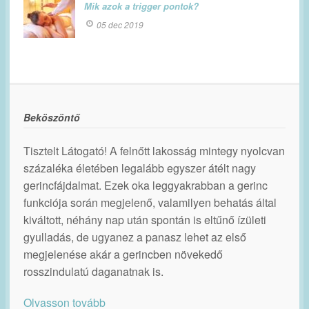
Mik azok a trigger pontok?
05 dec 2019
Beköszöntő
Tisztelt Látogató! A felnőtt lakosság mintegy nyolcvan
százaléka életében legalább egyszer átélt nagy
gerincfájdalmat. Ezek oka leggyakrabban a gerinc
funkciója során megjelenő, valamilyen behatás által
kiváltott, néhány nap után spontán is eltűnő ízületi
gyulladás, de ugyanez a panasz lehet az első
megjelenése akár a gerincben növekedő
rosszindulatú daganatnak is.
Olvasson tovább