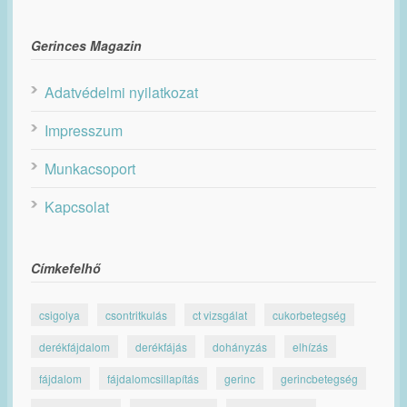
Gerinces Magazin
Adatvédelmi nyilatkozat
Impresszum
Munkacsoport
Kapcsolat
Címkefelhő
csigolya
csontritkulás
ct vizsgálat
cukorbetegség
derékfájdalom
derékfájás
dohányzás
elhízás
fájdalom
fájdalomcsillapítás
gerinc
gerincbetegség