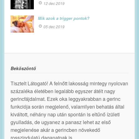
12 dec 2019
Mik azok a trigger pontok?
05 dec 2019
Beköszöntő
Tisztelt Látogató! A felnőtt lakosság mintegy nyolcvan
százaléka életében legalább egyszer átélt nagy
gerincfájdalmat. Ezek oka leggyakrabban a gerinc
funkciója során megjelenő, valamilyen behatás által
kiváltott, néhány nap után spontán is eltűnő ízületi
gyulladás, de ugyanez a panasz lehet az első
megjelenése akár a gerincben növekedő
rosszindulatú daganatnak is.