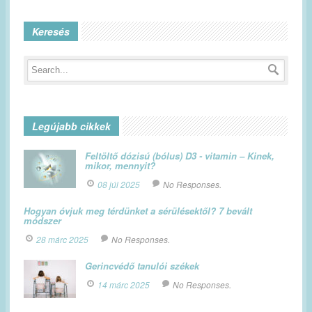
Keresés
Legújabb cikkek
Feltöltő dózisú (bólus) D3 - vitamin – Kinek,
mikor, mennyit?
08 júl 2025
No Responses.
Hogyan óvjuk meg térdünket a sérülésektől? 7 bevált
módszer
28 márc 2025
No Responses.
Gerincvédő tanulói székek
14 márc 2025
No Responses.