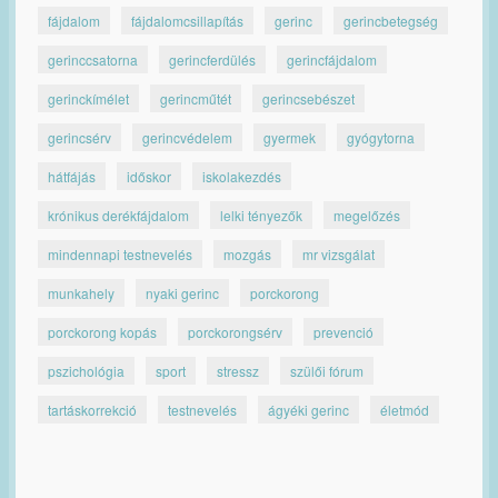
fájdalom
fájdalomcsillapítás
gerinc
gerincbetegség
gerinccsatorna
gerincferdülés
gerincfájdalom
gerinckímélet
gerincműtét
gerincsebészet
gerincsérv
gerincvédelem
gyermek
gyógytorna
hátfájás
időskor
iskolakezdés
krónikus derékfájdalom
lelki tényezők
megelőzés
mindennapi testnevelés
mozgás
mr vizsgálat
munkahely
nyaki gerinc
porckorong
porckorong kopás
porckorongsérv
prevenció
pszichológia
sport
stressz
szülői fórum
tartáskorrekció
testnevelés
ágyéki gerinc
életmód