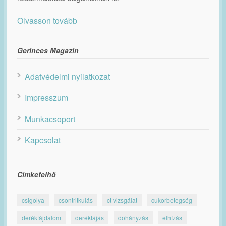
Olvasson tovább
Gerinces Magazin
Adatvédelmi nyilatkozat
Impresszum
Munkacsoport
Kapcsolat
Címkefelhő
csigolya
csontritkulás
ct vizsgálat
cukorbetegség
derékfájdalom
derékfájás
dohányzás
elhízás