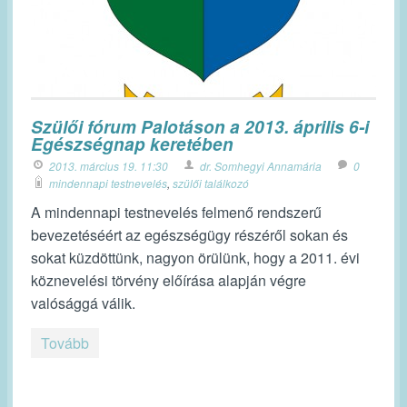
Szülői fórum Palotáson a 2013. április 6-i
Egészségnap keretében
2013. március 19. 11:30
dr. Somhegyi Annamária
0
mindennapi testnevelés
,
szülői találkozó
A mindennapi testnevelés felmenő rendszerű
bevezetéséért az egészségügy részéről sokan és
sokat küzdöttünk, nagyon örülünk, hogy a 2011. évi
köznevelési törvény előírása alapján végre
valósággá válik.
Tovább