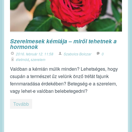
Szerelmesek kémiája – miről tehetnek a
hormonok
2016. február 12. 11:58
Szabolcs Bolczar
0
életmód
,
szerelem
Valóban a kémián múlik minden? Lehetséges, hogy
csupán a természet űz velünk önző tréfát fajunk
fennmaradása érdekében? Betegség-e a szerelem,
vagy lehet-e valóban belebetegedni?
Tovább