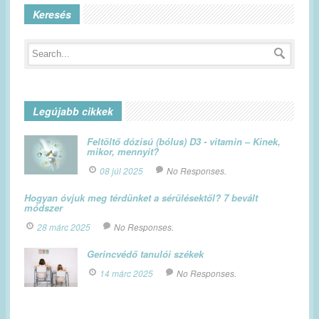
Keresés
Legújabb cikkek
Feltöltő dózisú (bólus) D3 - vitamin – Kinek,
mikor, mennyit?
08 júl 2025
No Responses.
Hogyan óvjuk meg térdünket a sérülésektől? 7 bevált
módszer
28 márc 2025
No Responses.
Gerincvédő tanulói székek
14 márc 2025
No Responses.