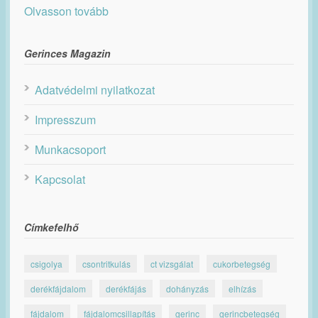
Olvasson tovább
Gerinces Magazin
Adatvédelmi nyilatkozat
Impresszum
Munkacsoport
Kapcsolat
Címkefelhő
csigolya
csontritkulás
ct vizsgálat
cukorbetegség
derékfájdalom
derékfájás
dohányzás
elhízás
fájdalom
fájdalomcsillapítás
gerinc
gerincbetegség