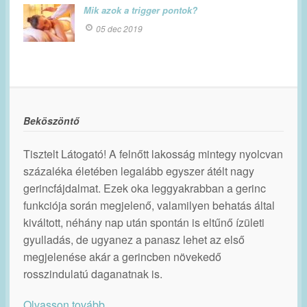
Mik azok a trigger pontok?
05 dec 2019
Beköszöntő
Tisztelt Látogató! A felnőtt lakosság mintegy nyolcvan
százaléka életében legalább egyszer átélt nagy
gerincfájdalmat. Ezek oka leggyakrabban a gerinc
funkciója során megjelenő, valamilyen behatás által
kiváltott, néhány nap után spontán is eltűnő ízületi
gyulladás, de ugyanez a panasz lehet az első
megjelenése akár a gerincben növekedő
rosszindulatú daganatnak is.
Olvasson tovább