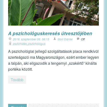
A pszichológuskeresés útvesztőjében
2018. szeptember 06. 06:15
Stoll Dániel
Off
pszichiáter
,
pszichológus
A pszichológiai jellegű szolgáltatások piaca rendkívül
szerteágazó ma Magyarországon, ezért ember legyen
a talpán, aki eligazodik a tengernyi „szakértő” kínálta
portéka között.
Tovább