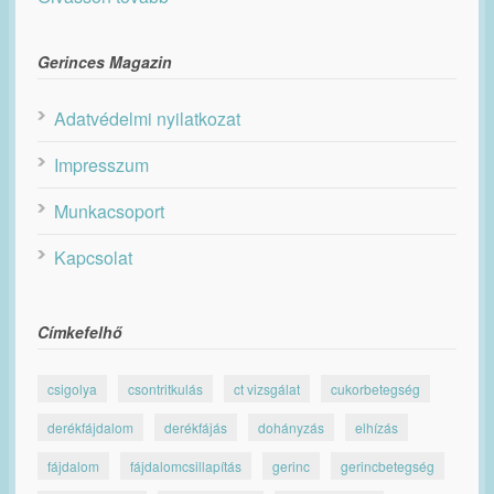
Gerinces Magazin
Adatvédelmi nyilatkozat
Impresszum
Munkacsoport
Kapcsolat
Címkefelhő
csigolya
csontritkulás
ct vizsgálat
cukorbetegség
derékfájdalom
derékfájás
dohányzás
elhízás
fájdalom
fájdalomcsillapítás
gerinc
gerincbetegség