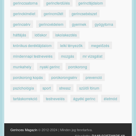
gerinccsatorna
gerincferdülés
gerincfájdalom
gerinckímélet
gerincműtét
gerincsebészet
gerincsérv
gerincvédelem
gyermek
gyógytorna
hátfájás
időskor
iskolakezdés
krónikus derékfájdalom
lelki tényezők
megelőzés
mindennapi testnevelés
mozgás
mr vizsgálat
munkahely
nyaki gerinc
porckorong
porckorong kopás
porckorongsérv
prevenció
pszichológia
sport
stressz
szülői fórum
tartáskorrekció
testnevelés
ágyéki gerinc
életmód
Gerinces Magazin
© 2012-2024 | Minden jog fenntartva.
Készítette:
RAAB SOFTWARE Kft.