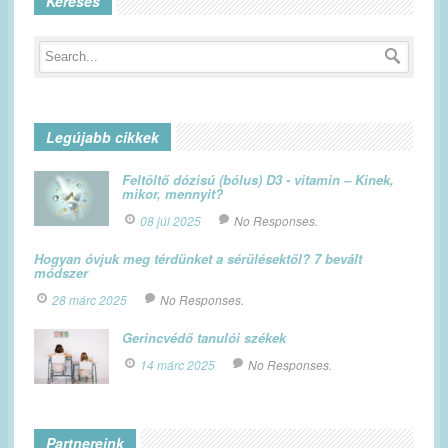
Keresés
Legújabb cikkek
Feltöltő dózisú (bólus) D3 - vitamin – Kinek,
mikor, mennyit?
08 júl 2025
No Responses.
Hogyan óvjuk meg térdünket a sérülésektől? 7 bevált
módszer
28 márc 2025
No Responses.
Gerincvédő tanulói székek
14 márc 2025
No Responses.
Partnereink