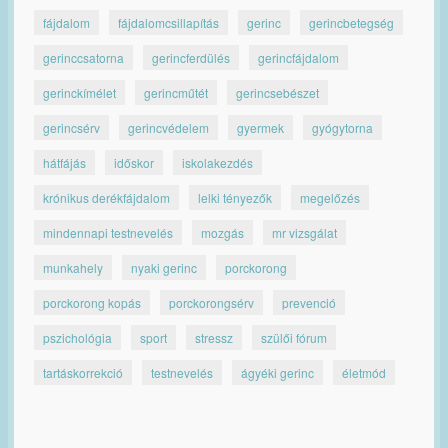
fájdalom
fájdalomcsillapítás
gerinc
gerincbetegség
gerinccsatorna
gerincferdülés
gerincfájdalom
gerinckímélet
gerincműtét
gerincsebészet
gerincsérv
gerincvédelem
gyermek
gyógytorna
hátfájás
időskor
iskolakezdés
krónikus derékfájdalom
lelki tényezők
megelőzés
mindennapi testnevelés
mozgás
mr vizsgálat
munkahely
nyaki gerinc
porckorong
porckorong kopás
porckorongsérv
prevenció
pszichológia
sport
stressz
szülői fórum
tartáskorrekció
testnevelés
ágyéki gerinc
életmód