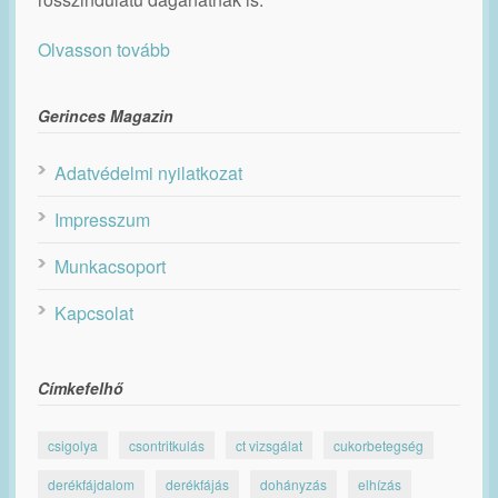
Olvasson tovább
Gerinces Magazin
Adatvédelmi nyilatkozat
Impresszum
Munkacsoport
Kapcsolat
Címkefelhő
csigolya
csontritkulás
ct vizsgálat
cukorbetegség
derékfájdalom
derékfájás
dohányzás
elhízás