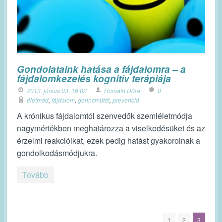
Gondolataink hatása a fájdalomra – a
fájdalomkezelés kognitív terápiája
2013. június 03. 16:02
Horváth Dóra
0
életmód
,
fájdalom
,
gerincműtét
,
prevenció
A krónikus fájdalomtól szenvedők szemléletmódja
nagymértékben meghatározza a viselkedésüket és az
érzelmi reakcióikat, ezek pedig hatást gyakorolnak a
gondolkodásmódjukra.
Tovább
1
2
3