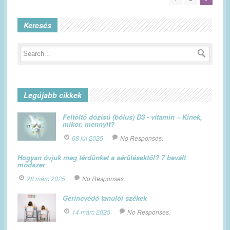
Keresés
Legújabb cikkek
Feltöltő dózisú (bólus) D3 - vitamin – Kinek,
mikor, mennyit?
08 júl 2025
No Responses.
Hogyan óvjuk meg térdünket a sérülésektől? 7 bevált
módszer
28 márc 2025
No Responses.
Gerincvédő tanulói székek
14 márc 2025
No Responses.