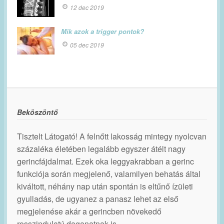
12 dec 2019
Mik azok a trigger pontok?
05 dec 2019
Beköszöntő
Tisztelt Látogató! A felnőtt lakosság mintegy nyolcvan
százaléka életében legalább egyszer átélt nagy
gerincfájdalmat. Ezek oka leggyakrabban a gerinc
funkciója során megjelenő, valamilyen behatás által
kiváltott, néhány nap után spontán is eltűnő ízületi
gyulladás, de ugyanez a panasz lehet az első
megjelenése akár a gerincben növekedő
rosszindulatú daganatnak is.