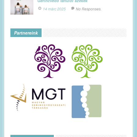
Gerincvédő tanulói székek
14 márc 2025
No Responses.
Partnereink