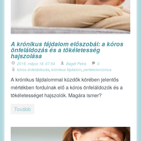
A krónikus fájdalom előszobái: a kóros
önfeláldozás és a tökéletesség
hajszolása
2016. május 18. 07:54
Bagdi Petra
0
kóros önfeláldozás
,
krónikus fájdalom
,
perfekcionizmus
A krónikus fájdalommal küzdők körében jelentős
mértékben fordulnak elő a kóros önfeláldozók és a
tökéletességet hajszolók. Magára ismer?
Tovább