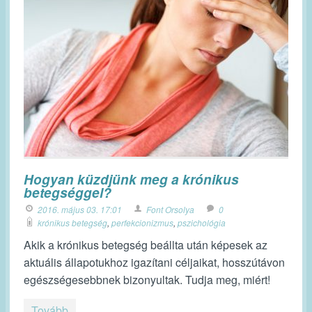
Hogyan küzdjünk meg a krónikus
betegséggel?
2016. május 03. 17:01
Font Orsolya
0
krónikus betegség
,
perfekcionizmus
,
pszichológia
Akik a krónikus betegség beállta után képesek az
aktuális állapotukhoz igazítani céljaikat, hosszútávon
egészségesebbnek bizonyultak. Tudja meg, miért!
Tovább