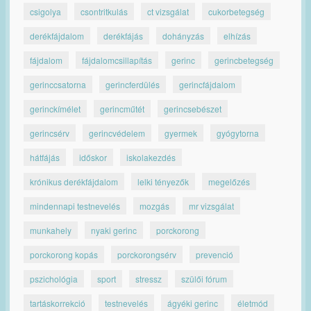
csigolya
csontritkulás
ct vizsgálat
cukorbetegség
derékfájdalom
derékfájás
dohányzás
elhízás
fájdalom
fájdalomcsillapítás
gerinc
gerincbetegség
gerinccsatorna
gerincferdülés
gerincfájdalom
gerinckímélet
gerincműtét
gerincsebészet
gerincsérv
gerincvédelem
gyermek
gyógytorna
hátfájás
időskor
iskolakezdés
krónikus derékfájdalom
lelki tényezők
megelőzés
mindennapi testnevelés
mozgás
mr vizsgálat
munkahely
nyaki gerinc
porckorong
porckorong kopás
porckorongsérv
prevenció
pszichológia
sport
stressz
szülői fórum
tartáskorrekció
testnevelés
ágyéki gerinc
életmód