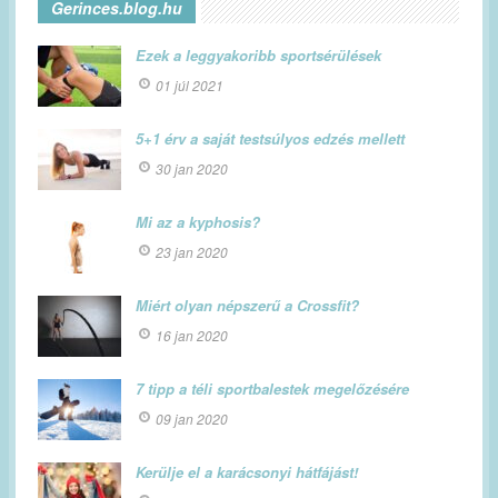
Gerinces.blog.hu
Ezek a leggyakoribb sportsérülések
01 júl 2021
5+1 érv a saját testsúlyos edzés mellett
30 jan 2020
Mi az a kyphosis?
23 jan 2020
Miért olyan népszerű a Crossfit?
16 jan 2020
7 tipp a téli sportbalestek megelőzésére
09 jan 2020
Kerülje el a karácsonyi hátfájást!