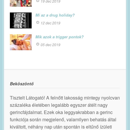
19 dec 2019
Mi az a drug holiday?
12 dec 2019
Mik azok a trigger pontok?
05 dec 2019
Beköszöntő
Tisztelt Látogató! A felnőtt lakosság mintegy nyolcvan
százaléka életében legalább egyszer átélt nagy
gerincfájdalmat. Ezek oka leggyakrabban a gerinc
funkciója során megjelenő, valamilyen behatás által
kiváltott, néhány nap után spontán is eltűnő ízületi