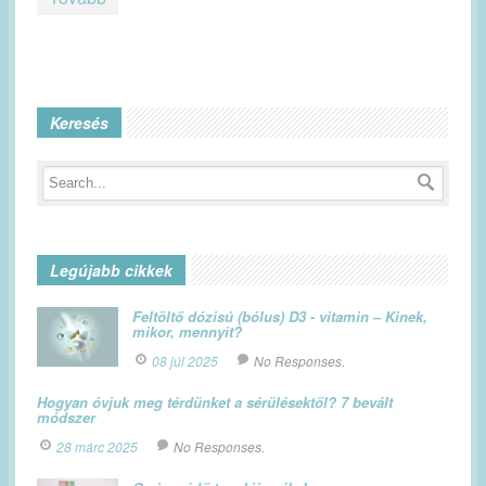
Keresés
Legújabb cikkek
Feltöltő dózisú (bólus) D3 - vitamin – Kinek,
mikor, mennyit?
08 júl 2025
No Responses.
Hogyan óvjuk meg térdünket a sérülésektől? 7 bevált
módszer
28 márc 2025
No Responses.