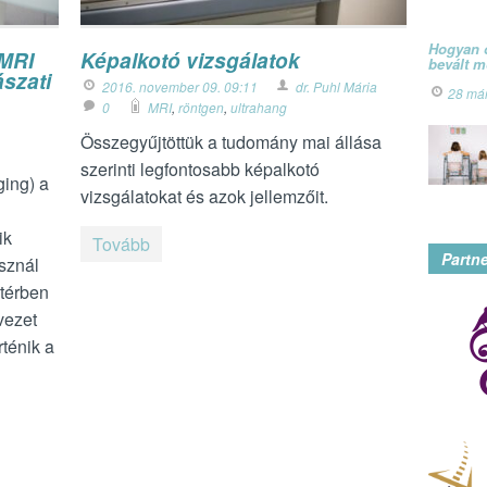
Hogyan ó
 MRI
Képalkotó vizsgálatok
bevált 
szati
2016. november 09. 09:11
dr. Puhl Mária
28 má
0
MRI
,
röntgen
,
ultrahang
Összegyűjtöttük a tudomány mai állása
szerinti legfontosabb képalkotó
ing) a
vizsgálatokat és azok jellemzőit.
ik
Tovább
Partn
sznál
térben
vezet
ténik a