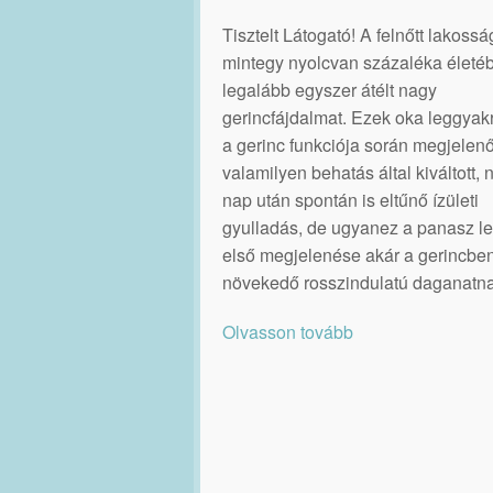
Tisztelt Látogató! A felnőtt lakossá
mintegy nyolcvan százaléka életé
legalább egyszer átélt nagy
gerincfájdalmat. Ezek oka leggya
a gerinc funkciója során megjelenő
valamilyen behatás által kiváltott,
nap után spontán is eltűnő ízületi
gyulladás, de ugyanez a panasz le
első megjelenése akár a gerincbe
növekedő rosszindulatú daganatna
Olvasson tovább