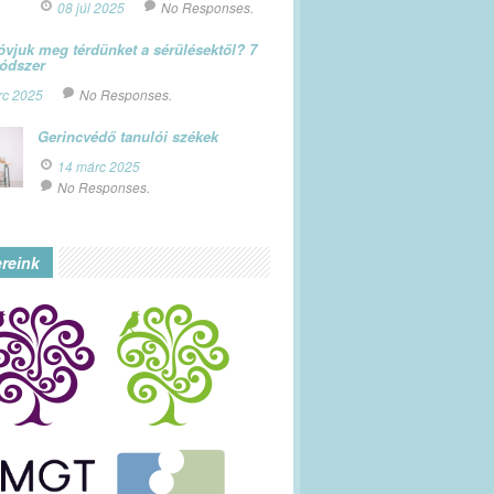
08 júl 2025
No Responses.
vjuk meg térdünket a sérülésektől? 7
módszer
rc 2025
No Responses.
Gerincvédő tanulói székek
14 márc 2025
No Responses.
ereink