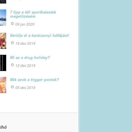
7 tipp a téli sportbalestek
megelőzésére
09 jan 2020
Kerülje el a karácsonyi hátfájást!
19 dec 2019
Mi az a drug holiday?
12 dec 2019
Mik azok a trigger pontok?
05 dec 2019
lhő