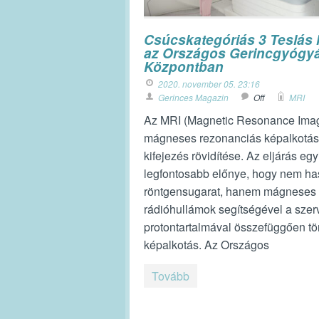
Csúcskategóriás 3 Teslás
az Országos Gerincgyógyá
Központban
2020. november 05. 23:16
Gerinces Magazin
Off
MRI
Az MRI (Magnetic Resonance Imag
mágneses rezonanciás képalkotás
kifejezés rövidítése. Az eljárás egy
legfontosabb előnye, hogy nem ha
röntgensugarat, hanem mágneses 
rádióhullámok segítségével a szer
protontartalmával összefüggően tör
képalkotás. Az Országos
Tovább