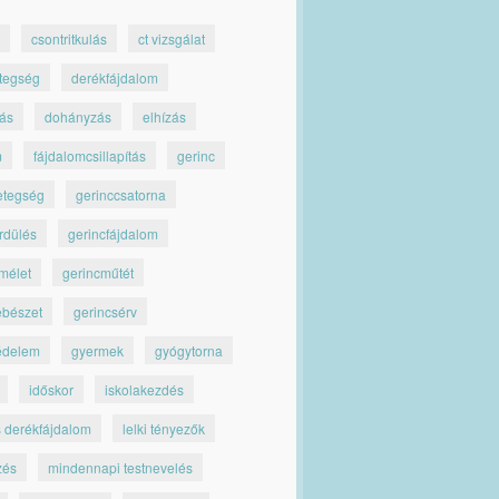
csontritkulás
ct vizsgálat
tegség
derékfájdalom
jás
dohányzás
elhízás
m
fájdalomcsillapítás
gerinc
etegség
gerinccsatorna
rdülés
gerincfájdalom
mélet
gerincműtét
ebészet
gerincsérv
édelem
gyermek
gyógytorna
időskor
iskolakezdés
s derékfájdalom
lelki tényezők
zés
mindennapi testnevelés