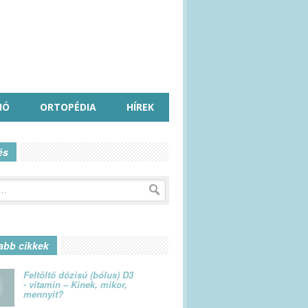
IÓ
ORTOPÉDIA
HÍREK
és
abb cikkek
Feltöltő dózisú (bólus) D3
- vitamin – Kinek, mikor,
mennyit?