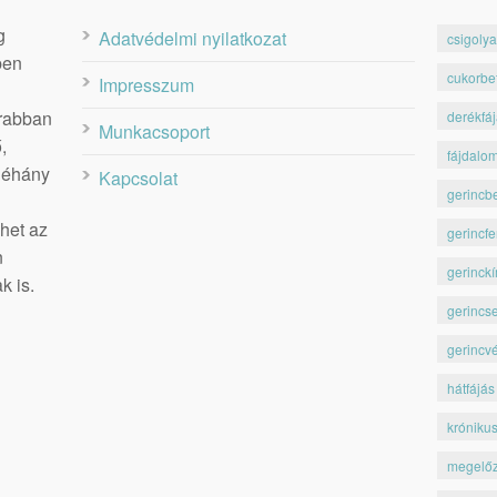
g
Adatvédelmi nyilatkozat
csigolya
ben
cukorbe
Impresszum
krabban
derékfá
Munkacsoport
,
fájdalo
 néhány
Kapcsolat
gerincb
het az
gerincfe
n
gerinckí
k is.
gerincs
gerincv
hátfájás
króniku
megelő