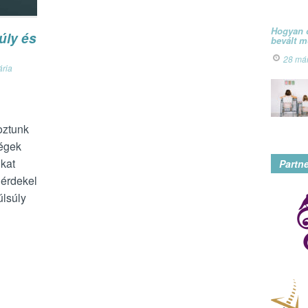
Hogyan ó
úly és
bevált 
28 má
ária
oztunk
ségek
nkat
Partn
 érdekel
úlsúly