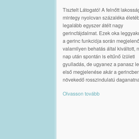
Tisztelt Látogató! A felnőtt lakossá
mintegy nyolcvan százaléka életé
legalább egyszer átélt nagy
gerincfájdalmat. Ezek oka leggya
a gerinc funkciója során megjelenő
valamilyen behatás által kiváltott,
nap után spontán is eltűnő ízületi
gyulladás, de ugyanez a panasz le
első megjelenése akár a gerincbe
növekedő rosszindulatú daganatna
Olvasson tovább