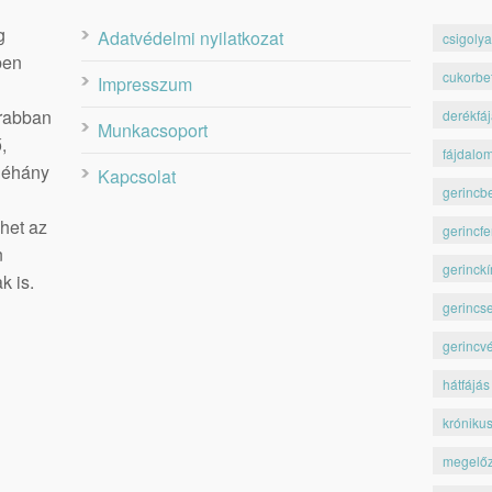
g
Adatvédelmi nyilatkozat
csigolya
ben
cukorbe
Impresszum
krabban
derékfá
Munkacsoport
,
fájdalo
 néhány
Kapcsolat
gerincb
het az
gerincfe
n
gerinckí
k is.
gerincs
gerincv
hátfájás
króniku
megelő