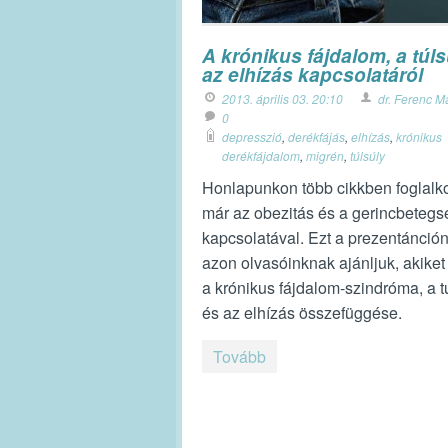
A krónikus fájdalom, a túls
az elhízás kapcsolatáról
2013. április 03. 20:10
dr. Ferenc M
0
depresszió
,
derékfájás
,
elhízás
,
krónikus
derékfájdalom
,
migrén
,
túlsúly
Honlapunkon több cikkben foglalk
már az obezitás és a gerincbeteg
kapcsolatával. Ezt a prezentánció
azon olvasóinknak ajánljuk, akiket
a krónikus fájdalom-szindróma, a t
és az elhízás összefüggése.
Tovább