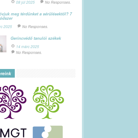
08 júl 2025
No Responses.
vjuk meg térdünket a sérülésektől? 7
módszer
rc 2025
No Responses.
Gerincvédő tanulói székek
14 márc 2025
No Responses.
ereink