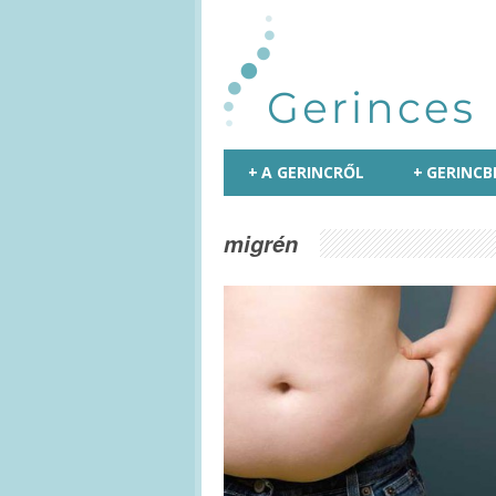
+
A GERINCRŐL
+
GERINCB
migrén