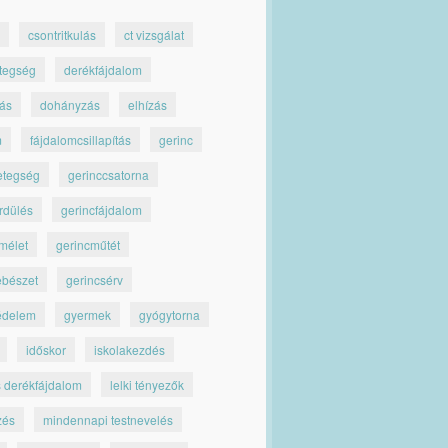
csontritkulás
ct vizsgálat
tegség
derékfájdalom
jás
dohányzás
elhízás
m
fájdalomcsillapítás
gerinc
etegség
gerinccsatorna
rdülés
gerincfájdalom
mélet
gerincműtét
ebészet
gerincsérv
édelem
gyermek
gyógytorna
időskor
iskolakezdés
s derékfájdalom
lelki tényezők
zés
mindennapi testnevelés