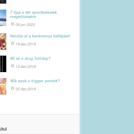
7 tipp a téli sportbalestek
megelőzésére
09 jan 2020
Kerülje el a karácsonyi hátfájást!
19 dec 2019
Mi az a drug holiday?
12 dec 2019
Mik azok a trigger pontok?
05 dec 2019
lhő