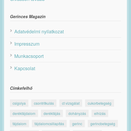
Gerinces Magazin
Adatvédelmi nyilatkozat
Impresszum
Munkacsoport
Kapcsolat
Címkefelhő
csigolya
csontritkulás
ct vizsgálat
cukorbetegség
derékfájdalom
derékfájás
dohányzás
elhízás
fájdalom
fájdalomcsillapítás
gerinc
gerincbetegség