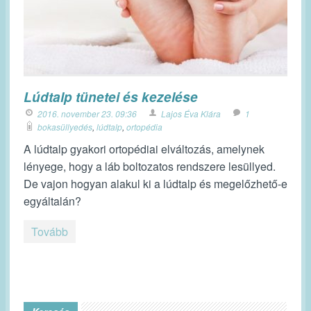
Lúdtalp tünetei és kezelése
2016. november 23. 09:36
Lajos Éva Klára
1
bokasüllyedés
,
lúdtalp
,
ortopédia
A lúdtalp gyakori ortopédiai elváltozás, amelynek
lényege, hogy a láb boltozatos rendszere lesüllyed.
De vajon hogyan alakul ki a lúdtalp és megelőzhető-e
egyáltalán?
Tovább