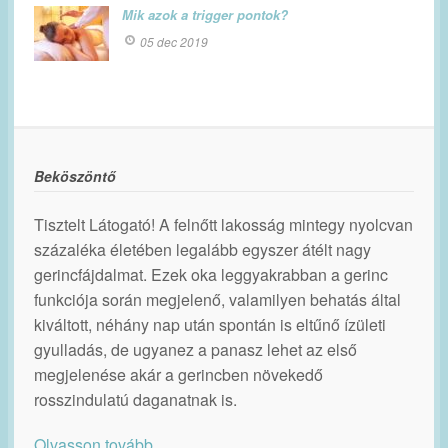
Mik azok a trigger pontok?
05 dec 2019
Beköszöntő
Tisztelt Látogató! A felnőtt lakosság mintegy nyolcvan
százaléka életében legalább egyszer átélt nagy
gerincfájdalmat. Ezek oka leggyakrabban a gerinc
funkciója során megjelenő, valamilyen behatás által
kiváltott, néhány nap után spontán is eltűnő ízületi
gyulladás, de ugyanez a panasz lehet az első
megjelenése akár a gerincben növekedő
rosszindulatú daganatnak is.
Olvasson tovább