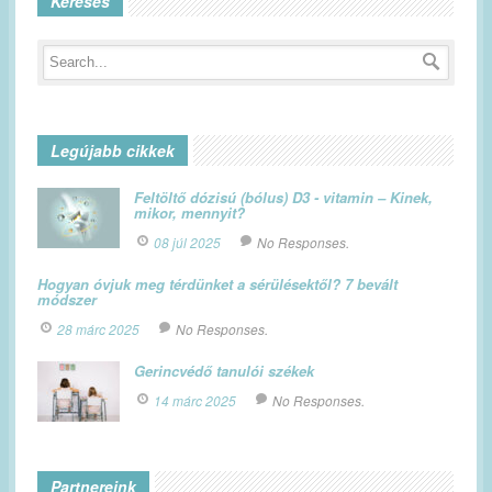
Keresés
Legújabb cikkek
Feltöltő dózisú (bólus) D3 - vitamin – Kinek,
mikor, mennyit?
08 júl 2025
No Responses.
Hogyan óvjuk meg térdünket a sérülésektől? 7 bevált
módszer
28 márc 2025
No Responses.
Gerincvédő tanulói székek
14 márc 2025
No Responses.
Partnereink