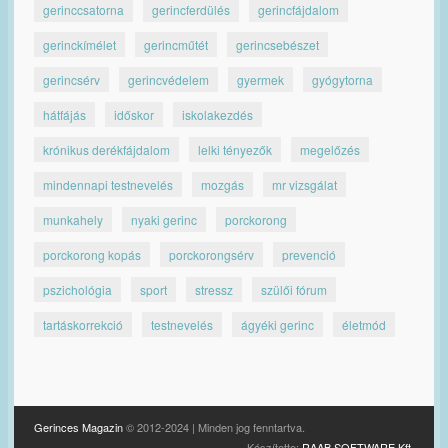
gerinccsatorna
gerincferdülés
gerincfájdalom
gerinckímélet
gerincműtét
gerincsebészet
gerincsérv
gerincvédelem
gyermek
gyógytorna
hátfájás
időskor
iskolakezdés
krónikus derékfájdalom
lelki tényezők
megelőzés
mindennapi testnevelés
mozgás
mr vizsgálat
munkahely
nyaki gerinc
porckorong
porckorong kopás
porckorongsérv
prevenció
pszichológia
sport
stressz
szülői fórum
tartáskorrekció
testnevelés
ágyéki gerinc
életmód
Gerinces Magazin
© 2012-2024 | Minden jog fenntartva.
Készítette:
RAAB SOFTWARE Kft.