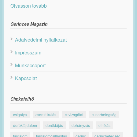
Olvasson tovább
Gerinces Magazin
Adatvédelmi nyilatkozat
Impresszum
Munkacsoport
Kapcsolat
Címkefelhő
csigolya
csontritkulás
ct vizsgálat
cukorbetegség
derékfájdalom
derékfájás
dohányzás
elhízás
fájdalom
fájdalomcsillapítás
gerinc
gerincbetegség