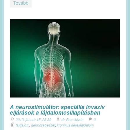
Tovább
A neurostimulátor: speciális invazív
eljárások a fájdalomcsillapításban
2013. január 15. 23:39
dr. Bors István
0
fájdalom
,
gerincsebészet
,
krónikus derékfájdalom