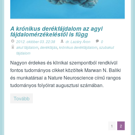
A krónikus derékfájdalom az agyi
fájdalomérzékeléstől is függ
2012. október 03. 22:38
dr. Lazáry Áron
0
akut fájdalom
,
derékfájás
,
krónikus derékfájdalom
,
szubakut
fájdalom
Nagyon érdekes és klinikai szempontból rendkívül
fontos tudományos cikket közöltek Marwan N. Baliki
és munkatársai a Nature Neuroscience című rangos
tudományos folyóirat augusztusi számában.
Tovább
1
2