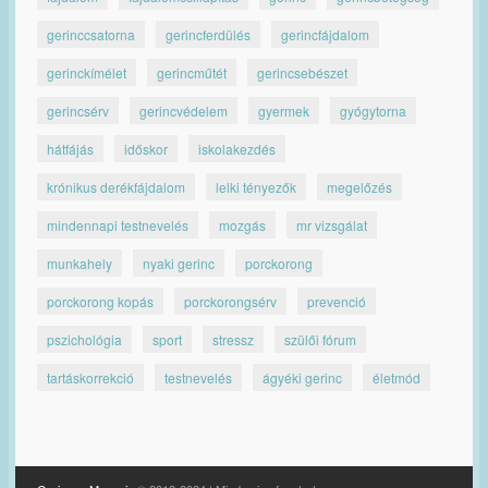
gerinccsatorna
gerincferdülés
gerincfájdalom
gerinckímélet
gerincműtét
gerincsebészet
gerincsérv
gerincvédelem
gyermek
gyógytorna
hátfájás
időskor
iskolakezdés
krónikus derékfájdalom
lelki tényezők
megelőzés
mindennapi testnevelés
mozgás
mr vizsgálat
munkahely
nyaki gerinc
porckorong
porckorong kopás
porckorongsérv
prevenció
pszichológia
sport
stressz
szülői fórum
tartáskorrekció
testnevelés
ágyéki gerinc
életmód