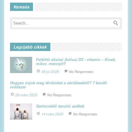
Keresés
Legújabb cikkek
Feltöltő dózisú (bólus) D3 - vitamin – Kinek,
mikor, mennyit?
08 júl 2025
No Responses.
Hogyan óvjuk meg térdünket a sérülésektől? 7 bevált
módszer
28 márc 2025
No Responses.
Gerincvédő tanulói székek
14 márc 2025
No Responses.