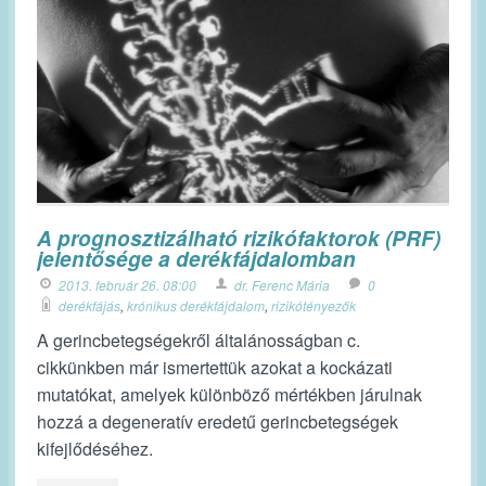
A prognosztizálható rizikófaktorok (PRF)
jelentősége a derékfájdalomban
2013. február 26. 08:00
dr. Ferenc Mária
0
derékfájás
,
krónikus derékfájdalom
,
rizikótényezők
A gerincbetegségekről általánosságban c.
cikkünkben már ismertettük azokat a kockázati
mutatókat, amelyek különböző mértékben járulnak
hozzá a degeneratív eredetű gerincbetegségek
kifejlődéséhez.