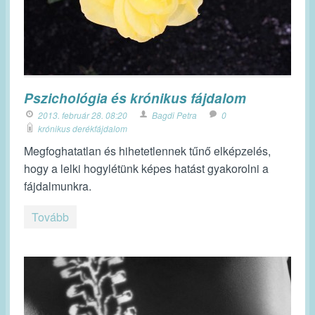
Pszichológia és krónikus fájdalom
2013. február 28. 08:20
Bagdi Petra
0
krónikus derékfájdalom
Megfoghatatlan és hihetetlennek tűnő elképzelés,
hogy a lelki hogylétünk képes hatást gyakorolni a
fájdalmunkra.
Tovább