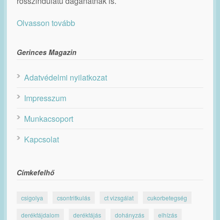
rosszindulatú daganatnak is.
Olvasson tovább
Gerinces Magazin
Adatvédelmi nyilatkozat
Impresszum
Munkacsoport
Kapcsolat
Címkefelhő
csigolya
csontritkulás
ct vizsgálat
cukorbetegség
derékfájdalom
derékfájás
dohányzás
elhízás