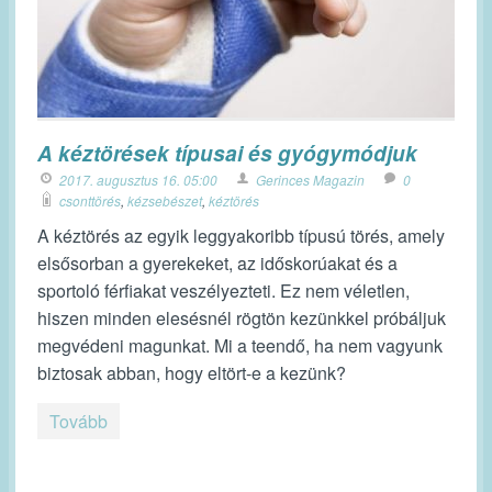
A kéztörések típusai és gyógymódjuk
2017. augusztus 16. 05:00
Gerinces Magazin
0
csonttörés
,
kézsebészet
,
kéztörés
A kéztörés az egyik leggyakoribb típusú törés, amely
elsősorban a gyerekeket, az időskorúakat és a
sportoló férfiakat veszélyezteti. Ez nem véletlen,
hiszen minden elesésnél rögtön kezünkkel próbáljuk
megvédeni magunkat. Mi a teendő, ha nem vagyunk
biztosak abban, hogy eltört-e a kezünk?
Tovább