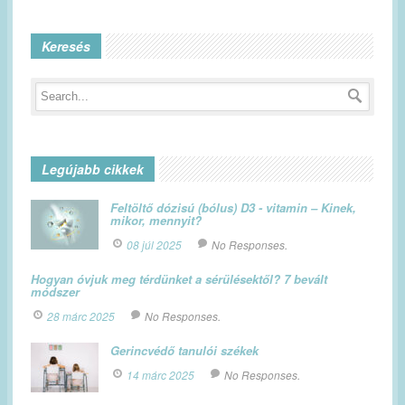
Keresés
Legújabb cikkek
Feltöltő dózisú (bólus) D3 - vitamin – Kinek,
mikor, mennyit?
08 júl 2025
No Responses.
Hogyan óvjuk meg térdünket a sérülésektől? 7 bevált
módszer
28 márc 2025
No Responses.
Gerincvédő tanulói székek
14 márc 2025
No Responses.