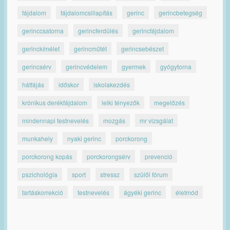
fájdalom
fájdalomcsillapítás
gerinc
gerincbetegség
gerinccsatorna
gerincferdülés
gerincfájdalom
gerinckímélet
gerincműtét
gerincsebészet
gerincsérv
gerincvédelem
gyermek
gyógytorna
hátfájás
időskor
iskolakezdés
krónikus derékfájdalom
lelki tényezők
megelőzés
mindennapi testnevelés
mozgás
mr vizsgálat
munkahely
nyaki gerinc
porckorong
porckorong kopás
porckorongsérv
prevenció
pszichológia
sport
stressz
szülői fórum
tartáskorrekció
testnevelés
ágyéki gerinc
életmód