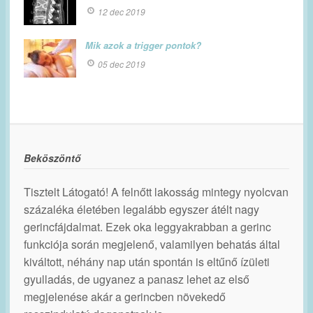
12 dec 2019
Mik azok a trigger pontok?
05 dec 2019
Beköszöntő
Tisztelt Látogató! A felnőtt lakosság mintegy nyolcvan
százaléka életében legalább egyszer átélt nagy
gerincfájdalmat. Ezek oka leggyakrabban a gerinc
funkciója során megjelenő, valamilyen behatás által
kiváltott, néhány nap után spontán is eltűnő ízületi
gyulladás, de ugyanez a panasz lehet az első
megjelenése akár a gerincben növekedő