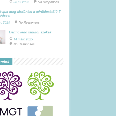
08 júl 2025
No Responses.
vjuk meg térdünket a sérülésektől? 7
módszer
rc 2025
No Responses.
Gerincvédő tanulói székek
14 márc 2025
No Responses.
ereink