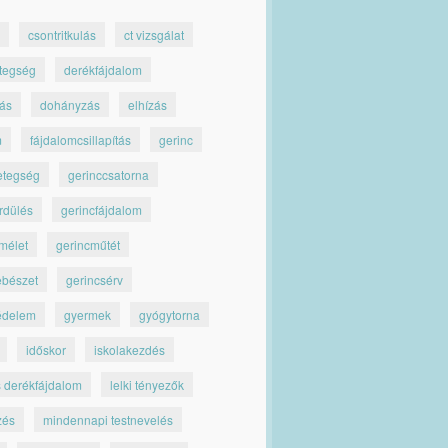
csontritkulás
ct vizsgálat
tegség
derékfájdalom
jás
dohányzás
elhízás
m
fájdalomcsillapítás
gerinc
etegség
gerinccsatorna
rdülés
gerincfájdalom
mélet
gerincműtét
ebészet
gerincsérv
édelem
gyermek
gyógytorna
időskor
iskolakezdés
s derékfájdalom
lelki tényezők
zés
mindennapi testnevelés