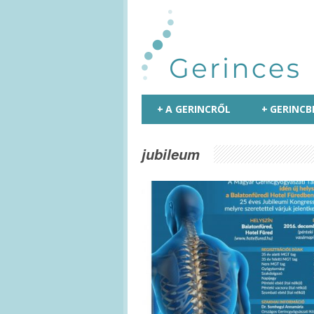
+
A GERINCRŐL
+
GERINCB
jubileum