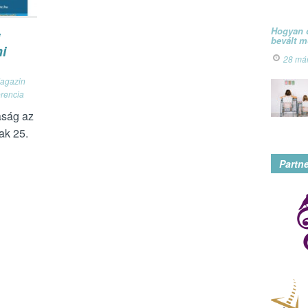
Hogyan ó
bevált 
i
28 má
agazin
erencia
aság az
ak 25.
Partn