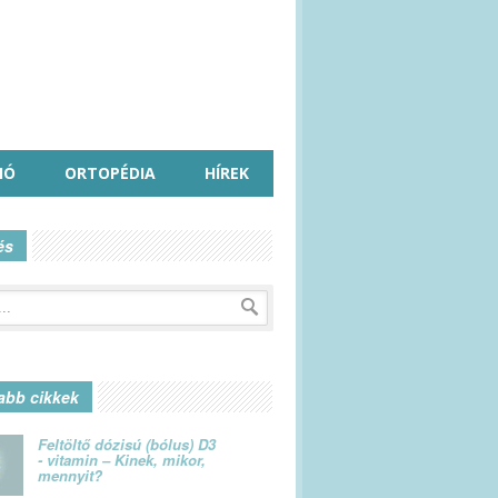
IÓ
ORTOPÉDIA
HÍREK
és
abb cikkek
Feltöltő dózisú (bólus) D3
- vitamin – Kinek, mikor,
mennyit?