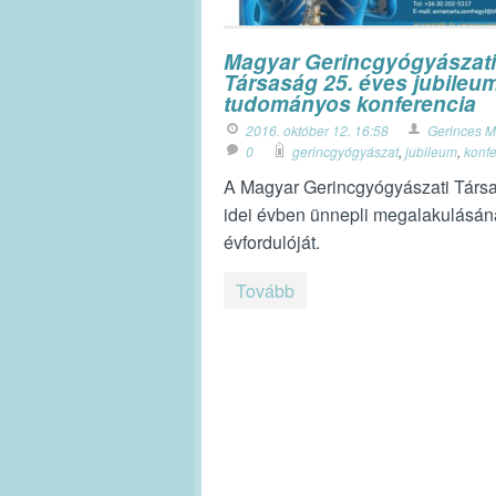
Magyar Gerincgyógyászati
Társaság 25. éves jubileum
tudományos konferencia
2016. október 12. 16:58
Gerinces M
0
gerincgyógyászat
,
jubileum
,
konf
A Magyar Gerincgyógyászati Társ
idei évben ünnepli megalakulásán
évfordulóját.
Tovább