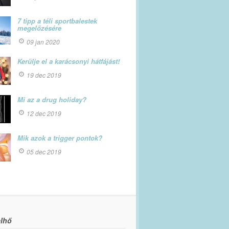
7 tipp a téli sportbalestek
megelőzésére
09 jan 2020
Kerülje el a karácsonyi hátfájást!
19 dec 2019
Mi az a drug holiday?
12 dec 2019
Mik azok a trigger pontok?
05 dec 2019
lhő