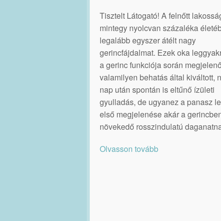
Tisztelt Látogató! A felnőtt lakossá
mintegy nyolcvan százaléka életé
legalább egyszer átélt nagy
gerincfájdalmat. Ezek oka leggya
a gerinc funkciója során megjelenő
valamilyen behatás által kiváltott,
nap után spontán is eltűnő ízületi
gyulladás, de ugyanez a panasz le
első megjelenése akár a gerincbe
növekedő rosszindulatú daganatna
Olvasson tovább