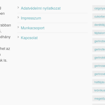
g
Adatvédelmi nyilatkozat
csigolya
ben
cukorbe
Impresszum
krabban
derékfá
Munkacsoport
,
fájdalo
 néhány
Kapcsolat
gerincb
het az
gerincfe
n
gerinckí
k is.
gerincs
gerincv
hátfájás
króniku
megelő