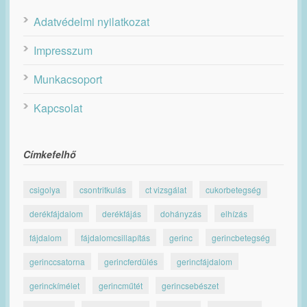
Adatvédelmi nyilatkozat
Impresszum
Munkacsoport
Kapcsolat
Címkefelhő
csigolya
csontritkulás
ct vizsgálat
cukorbetegség
derékfájdalom
derékfájás
dohányzás
elhízás
fájdalom
fájdalomcsillapítás
gerinc
gerincbetegség
gerinccsatorna
gerincferdülés
gerincfájdalom
gerinckímélet
gerincműtét
gerincsebészet