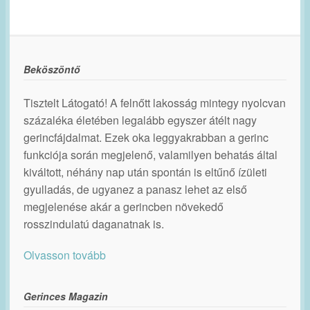
Beköszöntő
Tisztelt Látogató! A felnőtt lakosság mintegy nyolcvan
százaléka életében legalább egyszer átélt nagy
gerincfájdalmat. Ezek oka leggyakrabban a gerinc
funkciója során megjelenő, valamilyen behatás által
kiváltott, néhány nap után spontán is eltűnő ízületi
gyulladás, de ugyanez a panasz lehet az első
megjelenése akár a gerincben növekedő
rosszindulatú daganatnak is.
Olvasson tovább
Gerinces Magazin