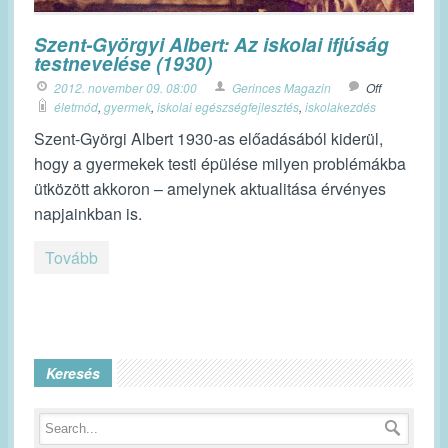
Szent-Györgyi Albert: Az iskolai ifjúság
testnevelése (1930)
2012. november 09. 08:00
Gerinces Magazin
Off
életmód
,
gyermek
,
iskolai egészségfejlesztés
,
iskolakezdés
Szent-Györgi Albert 1930-as előadásából kiderül,
hogy a gyermekek testi épülése milyen problémákba
ütközött akkoron – amelynek aktualitása érvényes
napjainkban is.
Tovább
Keresés