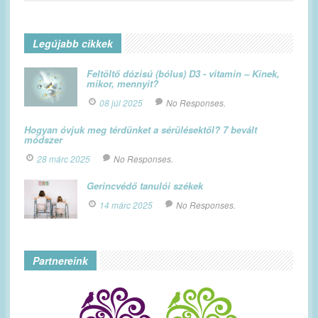
Legújabb cikkek
Feltöltő dózisú (bólus) D3 - vitamin – Kinek,
mikor, mennyit?
08 júl 2025
No Responses.
Hogyan óvjuk meg térdünket a sérülésektől? 7 bevált
módszer
28 márc 2025
No Responses.
Gerincvédő tanulói székek
14 márc 2025
No Responses.
Partnereink