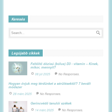
Keresés
Legújabb cikkek
Feltöltő dózisú (bólus) D3 - vitamin – Kinek,
mikor, mennyit?
08 júl 2025
No Responses.
Hogyan óvjuk meg térdünket a sérülésektől? 7 bevált
módszer
28 márc 2025
No Responses.
Gerincvédő tanulói székek
14 márc 2025
No Responses.