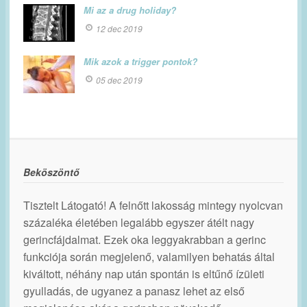
Mi az a drug holiday?
12 dec 2019
Mik azok a trigger pontok?
05 dec 2019
Beköszöntő
Tisztelt Látogató! A felnőtt lakosság mintegy nyolcvan
százaléka életében legalább egyszer átélt nagy
gerincfájdalmat. Ezek oka leggyakrabban a gerinc
funkciója során megjelenő, valamilyen behatás által
kiváltott, néhány nap után spontán is eltűnő ízületi
gyulladás, de ugyanez a panasz lehet az első