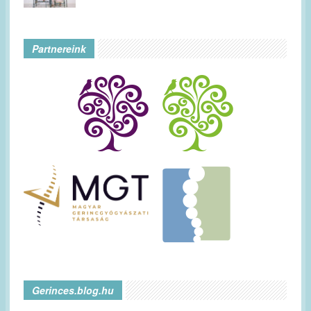
Partnereink
Gerinces.blog.hu