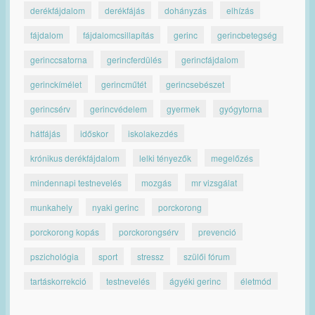
derékfájdalom
derékfájás
dohányzás
elhízás
fájdalom
fájdalomcsillapítás
gerinc
gerincbetegség
gerinccsatorna
gerincferdülés
gerincfájdalom
gerinckímélet
gerincműtét
gerincsebészet
gerincsérv
gerincvédelem
gyermek
gyógytorna
hátfájás
időskor
iskolakezdés
krónikus derékfájdalom
lelki tényezők
megelőzés
mindennapi testnevelés
mozgás
mr vizsgálat
munkahely
nyaki gerinc
porckorong
porckorong kopás
porckorongsérv
prevenció
pszichológia
sport
stressz
szülői fórum
tartáskorrekció
testnevelés
ágyéki gerinc
életmód