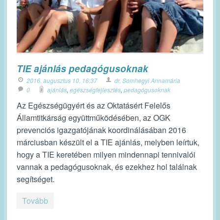
TIE ajánlás pedagógusoknak
2016. augusztus 10. 16:37
dr. Somhegyi Annamária
0
ajánlás
,
egészségfejlesztés
,
pedagógusoknak
Az Egészségügyért és az Oktatásért Felelős
Államtitkárság együttműködésében, az OGK
prevenciós igazgatójának koordinálásában 2016
márciusban készült el a TIE ajánlás, melyben leírtuk,
hogy a TIE keretében milyen mindennapi tennivalói
vannak a pedagógusoknak, és ezekhez hol találnak
segítséget.
Tovább