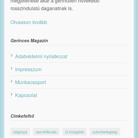
megjelenése akár a gerincben növekedő
rosszindulatú daganatnak is.
Olvasson tovább
Gerinces Magazin
Adatvédelmi nyilatkozat
Impresszum
Munkacsoport
Kapcsolat
Címkefelhő
csigolya
csontritkulás
ct vizsgálat
cukorbetegség