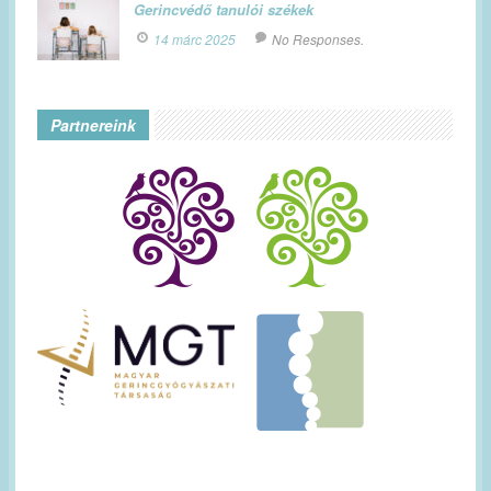
Gerincvédő tanulói székek
14 márc 2025
No Responses.
Partnereink