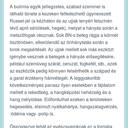
A bulimia egyik jellegzetes, szabad szemmel is
látható tünete a kezeken felfedezhető úgynevezett
Russel-jel (a kézháton és az ujjak tenyéri felszínén
lévő apró sérülések, hegek), melyet a hányás során a
metszőfogak okoznak. Sok BN-s beteg rágja a körmét
ösztönösen, elkerülendő az önhánytatás során a
torok megsértését. Az ujjak mellett sok más eszközt
igénybe vesznek a betegek a hányás elősegítésére,
például szemüveg szárát, ceruzát, fogkefét, stb., ezek
az eszközök pedig könnyen felsérthetik a szájpad és
a garat érzékeny hámrétegét. A leggyakoribb
következményes panasz ilyen esetekben a fájdalom
mellett a rekedtség, a hangképzési nehézség és a
hang mélyülése. Előfordulhat ezeken a területeken
hegesedés, elsimult nyálkahártya, hangszalagvérzés,
-ödéma vagy -polip is.
Összegezve tehát az evészavaroknak ez a formája