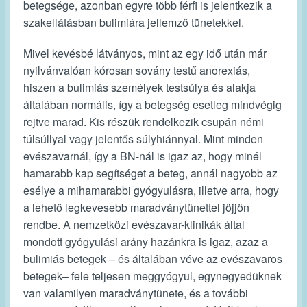
betegsége, azonban egyre több férfi is jelentkezik a
szakellátásban bulimiára jellemző tünetekkel.
Mivel kevésbé látványos, mint az egy idő után már
nyilvánvalóan kórosan sovány testű anorexiás,
hiszen a bulimiás személyek testsúlya és alakja
általában normális, így a betegség esetleg mindvégig
rejtve marad. Kis részük rendelkezik csupán némi
túlsúllyal vagy jelentős súlyhiánnyal. Mint minden
evészavarnál, így a BN-nál is igaz az, hogy minél
hamarabb kap segítséget a beteg, annál nagyobb az
esélye a mihamarabbi gyógyulásra, illetve arra, hogy
a lehető legkevesebb maradványtünettel jöjjön
rendbe. A nemzetközi evészavar-klinikák által
mondott gyógyulási arány hazánkra is igaz, azaz a
bulimiás betegek – és általában véve az evészavaros
betegek– fele teljesen meggyógyul, egynegyedüknek
van valamilyen maradványtünete, és a további