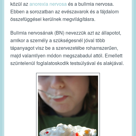
közül az
anorexia nervosa
és a bulimia nervosa.
Ebben a sorozatban az evészavarok és a fájdalom
összefüggései kerülnek megvilágításra.
Bulimia nervosának (BN) nevezzük azt az állapotot,
amikor a személy a szükségesnél jóval több
tápanyagot visz be a szervezetébe rohamszerűen,
majd valamilyen módon megszabadul attól. Emellett
szüntelenül foglalatoskodik testsúlyával és alakjával.