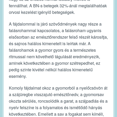
fennállhat. A BN-s betegek 32%-ánál megtalálhatóak
orvosi kezelést igénylő betegségek.
A fájdalommal is járó szövődmények nagy része a
falásrohammal kapcsolatos, a falásroham ugyanis
elsősorban az emésztőrendszer felső részét károsítja,
és sajnos halálos kimenetelt is leírtak már. A
falásrohamok a gyomor gyors és a természetes
ritmussal nem követhető tágulását eredményezik,
aminek következtében a gyomor szétrepedhet, ez
pedig szinte kivétel nélkül halálos kimenetelű
esemény.
Komoly fájdalmat okoz a gyomorból a nyelőcsövön át
a szájüregbe visszajutó emésztőnedv, a gyomorsav
okozta sérülés, roncsolódik a garat, a szájpadlás és a
nyelv felszíne is a folyamatos és ismétlődő hányás
következtében. Emellett a sav a fogakat sem kíméli,