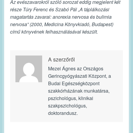
Az evészavarokról szóló sorozat eddig megjelent két
része Túry Ferenc és Szabó Pál „A táplálkozási
magatartás zavarai: anorexia nervosa és bulimia
nervosa” (2000, Medicina Könyvkiadó, Budapest)
című könyvének felhasználásával készült.
A szerzőről
Mezei Ágnes az Országos
Gerincgyógyászati Központ, a
Budai Egészségközpont
szakkórházának munkatársa,
pszichológus, klinikai
szakpszichológus,
doktorandusz.