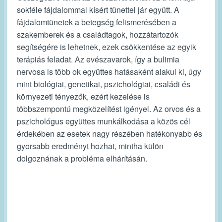
sokféle fájdalommal kísért tünettel jár együtt. A
fájdalomtünetek a betegség felismerésében a
szakemberek és a családtagok, hozzátartozók
segítségére is lehetnek, ezek csökkentése az egyik
terápiás feladat. Az evészavarok, így a bulimia
nervosa is több ok együttes hatásaként alakul ki, úgy
mint biológiai, genetikai, pszichológiai, családi és
környezeti tényezők, ezért kezelése is
többszempontú megközelítést igényel. Az orvos és a
pszichológus együttes munkálkodása a közös cél
érdekében az esetek nagy részében hatékonyabb és
gyorsabb eredményt hozhat, mintha külön
dolgoznának a probléma elhárításán.