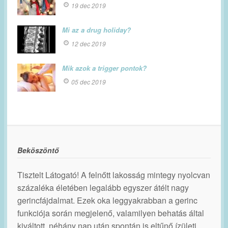
19 dec 2019
Mi az a drug holiday?
12 dec 2019
Mik azok a trigger pontok?
05 dec 2019
Beköszöntő
Tisztelt Látogató! A felnőtt lakosság mintegy nyolcvan
százaléka életében legalább egyszer átélt nagy
gerincfájdalmat. Ezek oka leggyakrabban a gerinc
funkciója során megjelenő, valamilyen behatás által
kiváltott, néhány nap után spontán is eltűnő ízületi