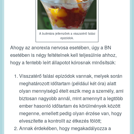
A bulimiára jellemzőek a visszatérő falási
epizódok.
Ahogy az anorexia nervosa esetében, úgy a BN
esetében is négy feltételnek kell teljesülnie ahhoz,
hogy a fentebb leírt állapotot kórosnak minősítsük:
Visszatérő falási epizódok vannak, melyek során
meghatározott időtartam (például két óra) alatt
olyan mennyiségű ételt eszik meg a személy, ami
biztosan nagyobb annál, mint amennyit a legtöbb
ember hasonló időtartam és körülmények között
megenne, emellett pedig olyan érzése van, hogy
elveszítette a kontrollt az étkezés fölött;
Annak érdekében, hogy megakadályozza a