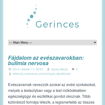
Fájdalom az evészavarokban:
bulimia nervosa
2013. október 17. 09:05
Ágnes Mezei
0
életmód
,
evészavar
,
pszichológia
,
táplálkozás
Evészavarnak nevezzük azokat az evési szokásokat,
melyek a testsúlyban vagy a test működésében
egészségügyi és esztétikai gondot okoznak.
Több
különböző formája létezik, a legismertebb az összes