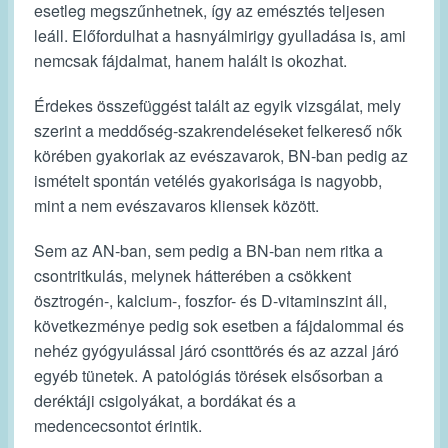
esetleg megszűnhetnek, így az emésztés teljesen
leáll. Előfordulhat a hasnyálmirigy gyulladása is, ami
nemcsak fájdalmat, hanem halált is okozhat.
Érdekes összefüggést talált az egyik vizsgálat, mely
szerint a meddőség-szakrendeléseket felkereső nők
körében gyakoriak az evészavarok, BN-ban pedig az
ismételt spontán vetélés gyakorisága is nagyobb,
mint a nem evészavaros kliensek között.
Sem az AN-ban, sem pedig a BN-ban nem ritka a
csontritkulás, melynek hátterében a csökkent
ösztrogén-, kalcium-, foszfor- és D-vitaminszint áll,
következménye pedig sok esetben a fájdalommal és
nehéz gyógyulással járó csonttörés és az azzal járó
egyéb tünetek. A patológiás törések elsősorban a
deréktáji csigolyákat, a bordákat és a
medencecsontot érintik.