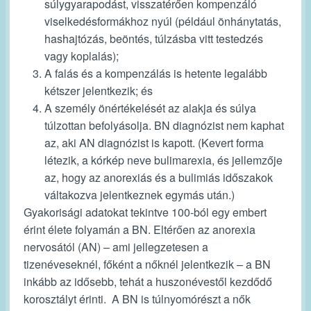
súlygyarapodást, visszatérően kompenzáló
viselkedésformákhoz nyúl (például önhánytatás,
hashajtózás, beöntés, túlzásba vitt testedzés
vagy koplalás);
A falás és a kompenzálás is hetente legalább
kétszer jelentkezik; és
A személy önértékelését az alakja és súlya
túlzottan befolyásolja. BN diagnózist nem kaphat
az, aki AN diagnózist is kapott. (Kevert forma
létezik, a kórkép neve bulimarexia, és jellemzője
az, hogy az anorexiás és a bulimiás időszakok
váltakozva jelentkeznek egymás után.)
Gyakorisági adatokat tekintve 100-ból egy embert
érint élete folyamán a BN. Eltérően az anorexia
nervosától (AN) – ami jellegzetesen a
tizenéveseknél, főként a nőknél jelentkezik – a BN
inkább az idősebb, tehát a huszonévestől kezdődő
korosztályt érinti. A BN is túlnyomórészt a nők