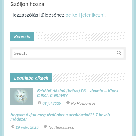
Szóljon hozzá
Hozzászólás küldéséhez
be kell jelentkezni
.
Keresés
Legújabb cikkek
Feltöltő dózisú (bólus) D3 - vitamin – Kinek,
mikor, mennyit?
08 júl 2025
No Responses.
Hogyan óvjuk meg térdünket a sérülésektől? 7 bevált
módszer
28 márc 2025
No Responses.