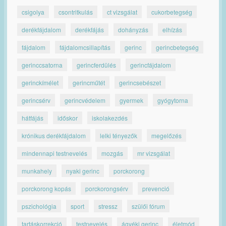
csigolya
csontritkulás
ct vizsgálat
cukorbetegség
derékfájdalom
derékfájás
dohányzás
elhízás
fájdalom
fájdalomcsillapítás
gerinc
gerincbetegség
gerinccsatorna
gerincferdülés
gerincfájdalom
gerinckímélet
gerincműtét
gerincsebészet
gerincsérv
gerincvédelem
gyermek
gyógytorna
hátfájás
időskor
iskolakezdés
krónikus derékfájdalom
lelki tényezők
megelőzés
mindennapi testnevelés
mozgás
mr vizsgálat
munkahely
nyaki gerinc
porckorong
porckorong kopás
porckorongsérv
prevenció
pszichológia
sport
stressz
szülői fórum
tartáskorrekció
testnevelés
ágyéki gerinc
életmód