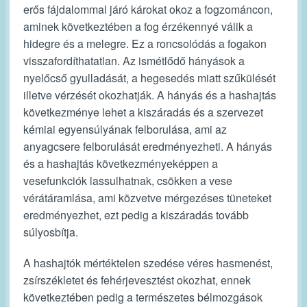
erős fájdalommal járó károkat okoz a fogzománcon,
aminek következtében a fog érzékennyé válik a
hidegre és a melegre. Ez a roncsolódás a fogakon
visszafordíthatatlan. Az ismétlődő hányások a
nyelőcső gyulladását, a hegesedés miatt szűkülését
illetve vérzését okozhatják. A hányás és a hashajtás
következménye lehet a kiszáradás és a szervezet
kémiai egyensúlyának felborulása, ami az
anyagcsere felborulását eredményezheti. A hányás
és a hashajtás következményeképpen a
vesefunkciók lassulhatnak, csökken a vese
vérátáramlása, ami közvetve mérgezéses tüneteket
eredményezhet, ezt pedig a kiszáradás tovább
súlyosbítja.
A hashajtók mértéktelen szedése véres hasmenést,
zsírszékletet és fehérjevesztést okozhat, ennek
következtében pedig a természetes bélmozgások