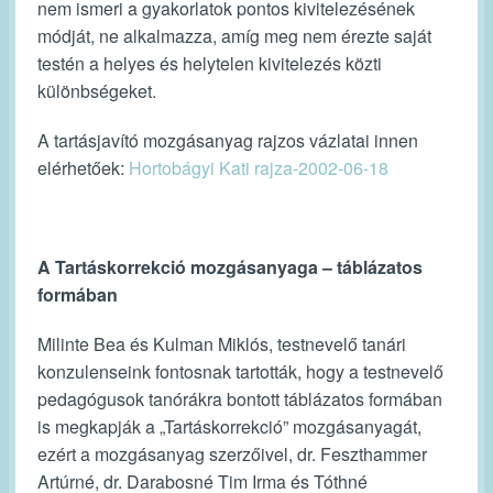
nem ismeri a gyakorlatok pontos kivitelezésének
módját, ne alkalmazza, amíg meg nem érezte saját
testén a helyes és helytelen kivitelezés közti
különbségeket.
A tartásjavító mozgásanyag rajzos vázlatai innen
elérhetőek:
Hortobágyi Kati rajza-2002-06-18
A Tartáskorrekció mozgásanyaga – táblázatos
formában
Milinte Bea és Kulman Miklós, testnevelő tanári
konzulenseink fontosnak tartották, hogy a testnevelő
pedagógusok tanórákra bontott táblázatos formában
is megkapják a „Tartáskorrekció” mozgásanyagát,
ezért a mozgásanyag szerzőivel, dr. Feszthammer
Artúrné, dr. Darabosné Tim Irma és Tóthné