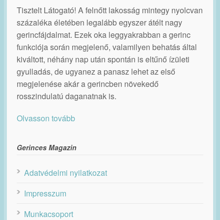
Tisztelt Látogató! A felnőtt lakosság mintegy nyolcvan
százaléka életében legalább egyszer átélt nagy
gerincfájdalmat. Ezek oka leggyakrabban a gerinc
funkciója során megjelenő, valamilyen behatás által
kiváltott, néhány nap után spontán is eltűnő ízületi
gyulladás, de ugyanez a panasz lehet az első
megjelenése akár a gerincben növekedő
rosszindulatú daganatnak is.
Olvasson tovább
Gerinces Magazin
Adatvédelmi nyilatkozat
Impresszum
Munkacsoport