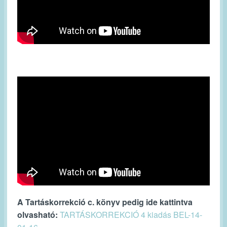
A Tartáskorrekció c. könyv pedig ide kattintva
olvasható:
TARTÁSKORREKCIÓ 4 kiadás BEL-14-