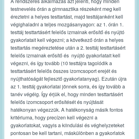
A rendszeres alkalmazás azt jelenti, hogy minden
testnevelés órán a gimnasztika részeként meg kell
éreztetni a helyes testtartást, majd testtájanként kell
végighaladni a teljes mozgásanyagon: az 1. órán 1.
testtáj testtartásért felelős izmainak erősítő és nyújtó
gyakorlatait kell végezni; a következő órán a helyes
testtartás megéreztetése után a 2. testtáj testtartásért
felelős izmainak erősítő és nyújtó gyakorlatait kell
végezni, és így tovább (10 testtájra tagolódik a
testtartásért felelős összes izomcsoport erejét és
nyújthatóságát fejlesztő gyakorlatanyag). Ezután újra
az 1. testtáj gyakorlatai jönnek sorra, és így tovább a
tanév végéig. Így érjük el, hogy minden testtartásért
felelős izomcsoport erősítését és nyújtását
hatékonyan végezzük. A hatékonyság másik fontos
kritériuma, hogy precízen kell végezni a
gyakorlatokat, vagyis a kiindulási és véghelyzeteket
pontosan be kell tartani, máskülönben a gyakorlatok