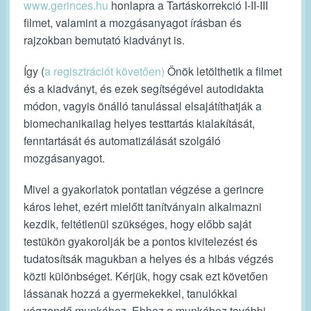
www.gerinces.hu
honlapra a Tartáskorrekció I-II-III
filmet, valamint a mozgásanyagot írásban és
rajzokban bemutató kiadványt is.
Így (
a regisztrációt követően)
Önök letölthetik a filmet
és a kiadványt, és ezek segítségével autodidakta
módon, vagyis önálló tanulással elsajátíthatják a
biomechanikailag helyes testtartás kialakítását,
fenntartását és automatizálását szolgáló
mozgásanyagot.
Mivel a gyakorlatok pontatlan végzése a gerincre
káros lehet, ezért mielőtt tanítványain alkalmazni
kezdik, feltétlenül szükséges, hogy előbb saját
testükön gyakorolják be a pontos kivitelezést és
tudatosítsák magukban a helyes és a hibás végzés
közti különbséget. Kérjük, hogy csak ezt követően
lássanak hozzá a gyermekekkel, tanulókkal
végzendő munkához. Ehhez a munkához további