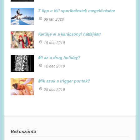
7 tipp a téli sportbalestek megelőzésére
09 jan 2020
Kerülje el a karácsonyi hátfájást!
19 dec 2019
Mi az a drug holiday?
12 dec 2019
Mik azok a trigger pontok?
05 dec 2019
Beköszöntő