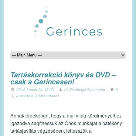
Tartáskorrekció könyv és DVD –
csak a Gerincesen!
2014. január 24. 16:22
dr. Somhegyi Annamária
0
prevenció
,
tartáskorrekció
Annak érdekében, hogy a mai világ körülményeihez
igazodva segíthessük az Önök munkáját a hatékony
tartásjavítás végzésében, feltesszük a