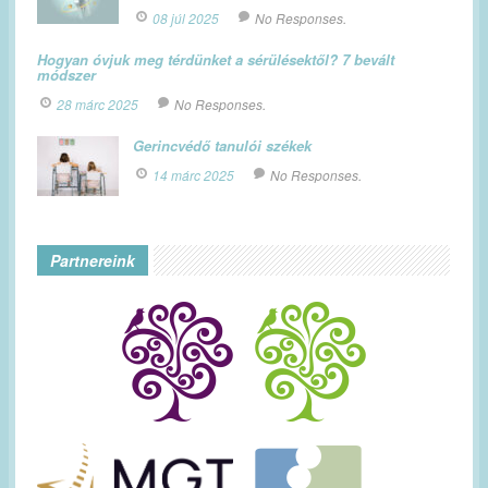
08 júl 2025
No Responses.
Hogyan óvjuk meg térdünket a sérülésektől? 7 bevált
módszer
28 márc 2025
No Responses.
Gerincvédő tanulói székek
14 márc 2025
No Responses.
Partnereink