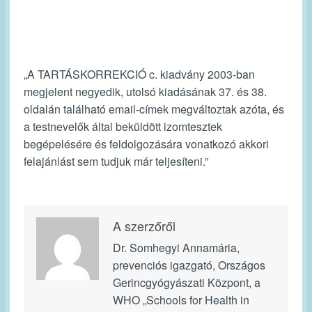
„A TARTÁSKORREKCIÓ c. kiadvány 2003-ban
megjelent negyedik, utolsó kiadásának 37. és 38.
oldalán található email-címek megváltoztak azóta, és
a testnevelők által beküldött izomtesztek
begépelésére és feldolgozására vonatkozó akkori
felajánlást sem tudjuk már teljesíteni.”
A szerzőről
Dr. Somhegyi Annamária,
prevenciós igazgató, Országos
Gerincgyógyászati Központ, a
WHO „Schools for Health in