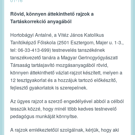
01-16
Rövid, könnyen áttekinthető rajzok a
Tartáskorrekció anyagából
Hortobágyi Antalné, a Vitéz János Katolikus
Tanítóképző Főiskola (2501 Esztergom, Majer u. 1-3.,
tel: 06-33-413-699) testnevelés tanszékének
tanszékvezető tanára a Magyar Gerincgyógyászati
Társaság tartásjavító mozgásanyagából rövid,
könnyen áttekinthető vázlat-rajzot készített, melyen a
12 tesztgyakorlat és a hozzájuk tartozó előkészítő,
fejlesztő gyakorlatok is szerepelnek.
Az ügyes rajzot a szerző engedélyével abból a célból
tesszük közzé, hogy minél több kedves testnevelő
pedagógus munkáját könnyítse.
A rajzok emlékeztetőül szolgálnak, kérjük, hogy aki