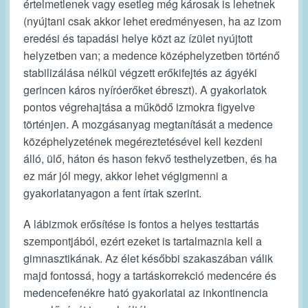
értelmetlenek vagy esetleg még károsak is lehetnek
(nyújtani csak akkor lehet eredményesen, ha az izom
eredési és tapadási helye közt az ízület nyújtott
helyzetben van; a medence középhelyzetben történő
stabilizálása nélkül végzett erőkifejtés az ágyéki
gerincen káros nyíróerőket ébreszt). A gyakorlatok
pontos végrehajtása a működő izmokra figyelve
történjen. A mozgásanyag megtanítását a medence
középhelyzetének megéreztetésével kell kezdeni
álló, ülő, háton és hason fekvő testhelyzetben, és ha
ez már jól megy, akkor lehet végigmenni a
gyakorlatanyagon a fent írtak szerint.
A lábizmok erősítése is fontos a helyes testtartás
szempontjából, ezért ezeket is tartalmaznia kell a
gimnasztikának. Az élet későbbi szakaszában válik
majd fontossá, hogy a tartáskorrekció medencére és
medencefenékre ható gyakorlatai az inkontinencia