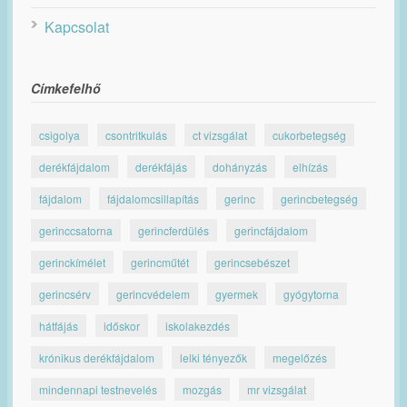
Kapcsolat
Címkefelhő
csigolya
csontritkulás
ct vizsgálat
cukorbetegség
derékfájdalom
derékfájás
dohányzás
elhízás
fájdalom
fájdalomcsillapítás
gerinc
gerincbetegség
gerinccsatorna
gerincferdülés
gerincfájdalom
gerinckímélet
gerincműtét
gerincsebészet
gerincsérv
gerincvédelem
gyermek
gyógytorna
hátfájás
időskor
iskolakezdés
krónikus derékfájdalom
lelki tényezők
megelőzés
mindennapi testnevelés
mozgás
mr vizsgálat