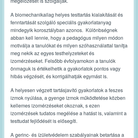
megelőzését is szolgálják.
A biomechanikailag helyes testtartás kialakítását és
fenntartását szolgáló speciális gyakorlatanyag
mindegyik korosztályban azonos. Különbségnek
abban kell lennie, hogy a pedagógus milyen módon
motiválja a tanulókat és milyen szóhasználattal tanítja
meg nekik az egyes testhelyzeteket és
izomérzéseket. Felsőbb évfolyamokon a tanulók
önmaguk is értékelhetik a gyakorlatok pontos vagy
hibás végzését, és korrigálhatják egymást is.
A helyesen végzett tartásjavító gyakorlatok a feszes
izmok nyúlása, a gyenge izmok működtetése közben
kellemes izomérzéseket okoznak, s ezen
izomérzések tudatos megélése a hatást is, valamint a
testtudat fejlődését is elősegíti.
A gerinc- és ízületvédelem szabályainak betartása a