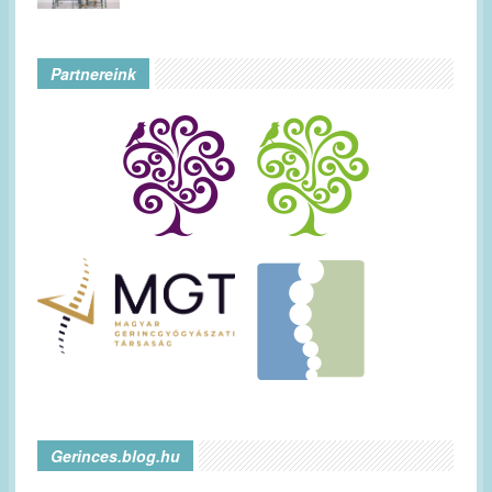
Partnereink
Gerinces.blog.hu