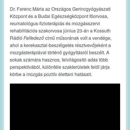
Dr. Ferenc Mária az Országos Gerincgyógyászati
Központ és a Budai Egészségközpont főorvosa,
reumatológus-fizioterápiás és mozgásszervi
rehabilitációs szakorvosa június 23-án a Kossuth
Rádió
Felfedező
című műsorának volt a vendége,
ahol a kerekasztal-beszélgetés résztvevőjeként a
mozgásterápiával történő gyógyításról beszélt. A
sokak számára hasznos, felvilágosító adás több
perspektívából, különféle szakterületek felől járja
körbe a mozgás pozitív élettani hatásait.