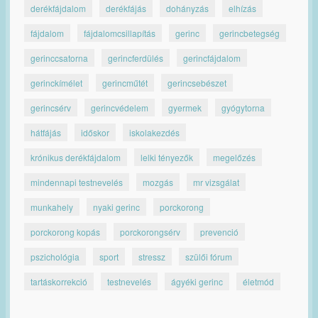
derékfájdalom
derékfájás
dohányzás
elhízás
fájdalom
fájdalomcsillapítás
gerinc
gerincbetegség
gerinccsatorna
gerincferdülés
gerincfájdalom
gerinckímélet
gerincműtét
gerincsebészet
gerincsérv
gerincvédelem
gyermek
gyógytorna
hátfájás
időskor
iskolakezdés
krónikus derékfájdalom
lelki tényezők
megelőzés
mindennapi testnevelés
mozgás
mr vizsgálat
munkahely
nyaki gerinc
porckorong
porckorong kopás
porckorongsérv
prevenció
pszichológia
sport
stressz
szülői fórum
tartáskorrekció
testnevelés
ágyéki gerinc
életmód