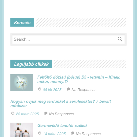
Keresés
Legújabb cikkek
Feltöltő dózisú (bólus) D3 - vitamin – Kinek,
mikor, mennyit?
08 júl 2025
No Responses.
Hogyan óvjuk meg térdünket a sérülésektől? 7 bevált
módszer
28 márc 2025
No Responses.
Gerincvédő tanulói székek
14 márc 2025
No Responses.