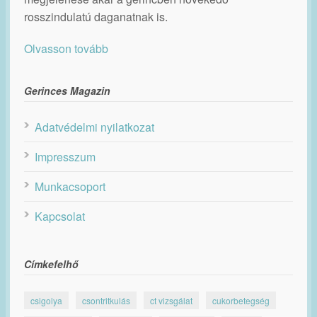
rosszindulatú daganatnak is.
Olvasson tovább
Gerinces Magazin
Adatvédelmi nyilatkozat
Impresszum
Munkacsoport
Kapcsolat
Címkefelhő
csigolya
csontritkulás
ct vizsgálat
cukorbetegség