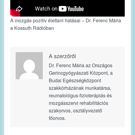
A mozgás pozitív élettani hatásai – Dr. Ferenc Mária
a Kossuth Rádióban
A szerzőről
Dr. Ferenc Mária az Országos
Gerincgyógyászati Központ, a
Budai Egészségközpont
szakkórházának munkatársa,
reumatológus-fizioterápiás és
mozgásszervi rehabilitációs
szakorvos, osztályvezető
főorvos.