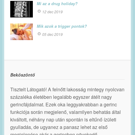
Mi az a drug holiday?
12 dec 2019
Mik azok a trigger pontok?
05 dec 2019
Beköszöntő
Tisztelt Látogató! A felnőtt lakosság mintegy nyolcvan
százaléka életében legalább egyszer átélt nagy
gerincfájdalmat. Ezek oka leggyakrabban a gerinc
funkciója során megjelenő, valamilyen behatás által
kiváltott, néhány nap után spontán is eltűnő ízületi
gyulladás, de ugyanez a panasz lehet az első
megjelenése akár a gerincben növekedő