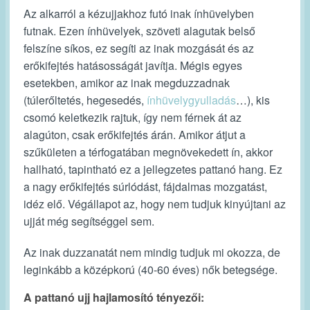
Az alkarról a kézujjakhoz futó inak ínhüvelyben
futnak. Ezen ínhüvelyek, szöveti alagutak belső
felszíne síkos, ez segíti az inak mozgását és az
erőkifejtés hatásosságát javítja. Mégis egyes
esetekben, amikor az inak megduzzadnak
(túlerőltetés, hegesedés,
ínhüvelygyulladás
…), kis
csomó keletkezik rajtuk, így nem férnek át az
alagúton, csak erőkifejtés árán. Amikor átjut a
szűkületen a térfogatában megnövekedett ín, akkor
hallható, tapintható ez a jellegzetes pattanó hang. Ez
a nagy erőkifejtés súrlódást, fájdalmas mozgatást,
idéz elő. Végállapot az, hogy nem tudjuk kinyújtani az
ujját még segítséggel sem.
Az inak duzzanatát nem mindig tudjuk mi okozza, de
leginkább a középkorú (40-60 éves) nők betegsége.
A pattanó ujj hajlamosító tényezői: