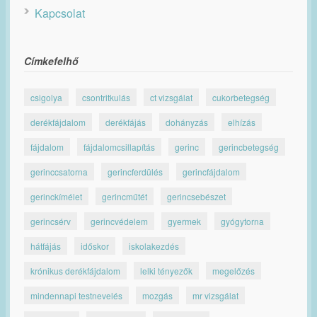
Kapcsolat
Címkefelhő
csigolya
csontritkulás
ct vizsgálat
cukorbetegség
derékfájdalom
derékfájás
dohányzás
elhízás
fájdalom
fájdalomcsillapítás
gerinc
gerincbetegség
gerinccsatorna
gerincferdülés
gerincfájdalom
gerinckímélet
gerincműtét
gerincsebészet
gerincsérv
gerincvédelem
gyermek
gyógytorna
hátfájás
időskor
iskolakezdés
krónikus derékfájdalom
lelki tényezők
megelőzés
mindennapi testnevelés
mozgás
mr vizsgálat