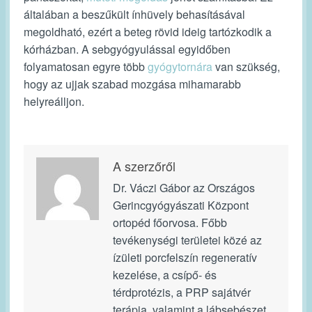
általában a beszűkült ínhüvely behasításával
megoldható, ezért a beteg rövid ideig tartózkodik a
kórházban. A sebgyógyulással egyidőben
folyamatosan egyre több
gyógytornára
van szükség,
hogy az ujjak szabad mozgása mihamarabb
helyreálljon.
A szerzőről
Dr. Váczi Gábor az Országos
Gerincgyógyászati Központ
ortopéd főorvosa. Főbb
tevékenységi területei közé az
ízületi porcfelszín regeneratív
kezelése, a csípő- és
térdprotézis, a PRP sajátvér
terápia, valamint a lábsebészet