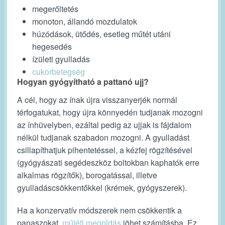
megerőltetés
monoton, állandó mozdulatok
húzódások, ütődés, esetleg műtét utáni
hegesedés
ízületi gyulladás
cukorbetegség
Hogyan gyógyítható a pattanó ujj?
A cél, hogy az ínak újra visszanyerjék normál
térfogatukat, hogy újra könnyedén tudjanak mozogni
az ínhüvelyben, ezáltal pedig az ujjak is fájdalom
nélkül tudjanak szabadon mozogni. A gyulladást
csillapíthatjuk pihentetéssel, a kézfej rögzítésével
(gyógyászati segédeszköz boltokban kaphatók erre
alkalmas rögzítők), borogatással, illetve
gyulladáscsökkentőkkel (krémek, gyógyszerek).
Ha a konzervatív módszerek nem csökkentik a
panaszokat,
műtéti megoldás
jöhet számításba. Ez