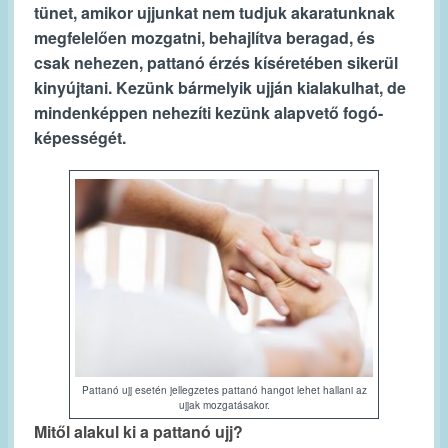
tünet, amikor ujjunkat nem tudjuk akaratunknak
megfelelően mozgatni, behajlítva beragad, és
csak nehezen, pattanó érzés kíséretében sikerül
kinyújtani. Kezünk bármelyik ujján kialakulhat, de
mindenképpen nehezíti kezünk alapvető fogó-
képességét.
Pattanó ujj esetén jellegzetes pattanó hangot lehet hallani az
ujjak mozgatásakor.
Mitől alakul ki a pattanó ujj?