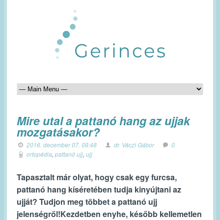
Mire utal a pattanó hang az ujjak
mozgatásakor?
2016. december 07. 09:48
dr. Váczi Gábor
0
ortopédia
,
pattanó ujj
,
ujj
Tapasztalt már olyat, hogy csak egy furcsa,
pattanó hang kíséretében tudja kinyújtani az
ujját? Tudjon meg többet a pattanó ujj
jelenségről!
Kezdetben enyhe, később kellemetlen