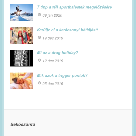
7 tipp a téli sportbalestek megelőzésére
09 jan 2020
Kerülje el a karácsonyi hátfájást!
19 dec 2019
Mi az a drug holiday?
12 dec 2019
Mik azok a trigger pontok?
05 dec 2019
Beköszöntő