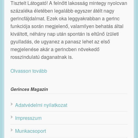
Tisztelt Látogató! A felnőtt lakosság mintegy nyolcvan
százaléka életében legalább egyszer átélt nagy
gerincfájdalmat. Ezek oka leggyakrabban a gerinc
funkciója során megjelenő, valamilyen behatás által
kiváltott, néhány nap után spontán is eltűnő ízületi
gyulladás, de ugyanez a panasz lehet az első
megjelenése akár a gerincben növekedő
rosszindulatú daganatnak is.
Olvasson tovább
Gerinces Magazin
Adatvédelmi nyilatkozat
Impresszum
Munkacsoport