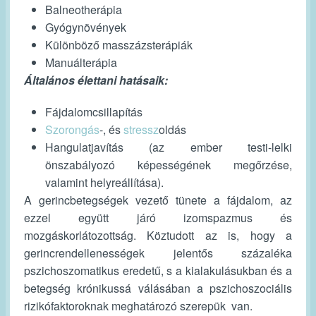
Balneotherápia
Gyógynövények
Különböző masszázsterápiák
Manuálterápia
Általános élettani hatásaik:
Fájdalomcsillapítás
Szorongás
-, és
stressz
oldás
Hangulatjavítás (az ember testi-lelki
önszabályozó képességének megőrzése,
valamint helyreállítása).
A gerincbetegségek vezető tünete a fájdalom, az
ezzel együtt járó izomspazmus és
mozgáskorlátozottság. Köztudott az is, hogy a
gerincrendellenességek jelentős százaléka
pszichoszomatikus eredetű, s a kialakulásukban és a
betegség krónikussá válásában a pszichoszociális
rizikófaktoroknak meghatározó szerepük van.