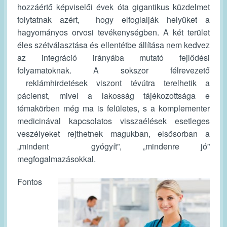
hozzáértő képviselői évek óta gigantikus küzdelmet
folytatnak azért, hogy elfoglalják helyüket a
hagyományos orvosi tevékenységben. A két terület
éles szétválasztása és ellentétbe állítása nem kedvez
az integráció irányába mutató fejlődési
folyamatoknak. A sokszor félrevezető
reklámhirdetések viszont tévútra terelhetik a
pácienst, mivel a lakosság tájékozottsága e
témakörben még ma is felületes, s a komplementer
medicinával kapcsolatos visszaélések esetleges
veszélyeket rejthetnek magukban, elsősorban a
„mindent gyógyít”, „mindenre jó”
megfogalmazásokkal.
Fontos