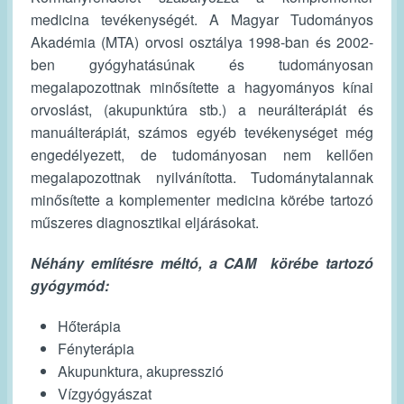
medicina tevékenységét. A Magyar Tudományos
Akadémia (MTA) orvosi osztálya 1998-ban és 2002-
ben gyógyhatásúnak és tudományosan
megalapozottnak minősítette a hagyományos kínai
orvoslást, (akupunktúra stb.) a neurálterápiát és
manuálterápiát, számos egyéb tevékenységet még
engedélyezett, de tudományosan nem kellően
megalapozottnak nyilvánította. Tudománytalannak
minősítette a komplementer medicina körébe tartozó
műszeres diagnosztikai eljárásokat.
Néhány említésre méltó, a CAM körébe tartozó
gyógymód:
Hőterápia
Fényterápia
Akupunktura, akupresszió
Vízgyógyászat