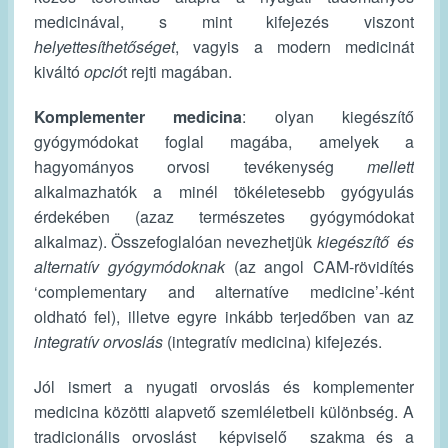
medicinával, s mint kifejezés viszont
helyettesíthetőséget
, vagyis a modern medicinát
kiváltó
opció
t rejti magában.
Komplementer medicina
: olyan kiegészítő
gyógymódokat foglal magába, amelyek a
hagyományos orvosi tevékenység
mellett
alkalmazhatók a minél tökéletesebb gyógyulás
érdekében (azaz természetes gyógymódokat
alkalmaz). Összefoglalóan nevezhetjük
kiegészítő és
alternatív
gyógymódoknak
(az angol CAM-rövidítés
‘complementary and alternatíve medicine’-ként
oldható fel), illetve egyre inkább terjedőben van az
integratív orvoslás
(integratív medicina) kifejezés.
Jól ismert a nyugati orvoslás és komplementer
medicina közötti alapvető szemléletbeli különbség. A
tradicionális orvoslást képviselő szakma és a