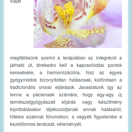
Saját
megítélésünk szerint a terápiában az integráció a
járható út, törekedni kell a kapcsolódási pontok
keresésére, a harmonizációra, hisz az egyes
gyógymódok bizonyítottan hatásosak, különösen a
tradicionális orvosi eljárások. Javaslatunk így az
lenne a páciensek számára, hogy egy-egy új
természetgyógyászati eljárás vagy készítmény
kipróbálásakor tájékozódjanak annak hatásáról,
hiteles szakmai fórumokon, s vegyék figyelembe a
kezelőorvos tanácsát, véleményét.