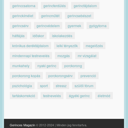
gerinccsatorna
gerincferdülés
gerincfájdalom
gerinckímélet
gerincműtét
gerincsebészet
gerincsérv
gerincvédelem
gyermek
gyógytorna
hátfájás
időskor
iskolakezdés
krónikus derékfájdalom
lelki tényezők
megelőzés
mindennapi testnevelés
mozgás
mr vizsgálat
munkahely
nyaki gerinc
porckorong
porckorong kopás
porckorongsérv
prevenció
pszichológia
sport
stressz
szülői fórum
tartáskorrekció
testnevelés
ágyéki gerinc
életmód
Gerinces Magazin
© 2012-2024 | Minden jog fenntartva.