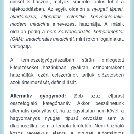
címkét is használ, melyek ismerete fontos lehet a
tájékozódásban. Az egyik oldalon a
nyugati típusú,
akadémikus, allopátiás, scientific, konvencionális,
modern
medicina
elnevezést használja. A másik
oldalon pedig a
nem konvencionális, komplementer
(CAM), tradicionális medicinát
, mint rokon fogalmakat,
váltogatja.
A természetgyógyászatban sűrűn emlegetett
kifejezéseket hazánkban gyakran szinonimaként
használják, ezért célszerűnek tartjuk előzetesben
azok értelmezését, definiálását.
Alternatív gyógymód:
több száz eljárást
összefoglaló kategórianév. Akkor beszélhetünk
alternatív gyógyításról, ha az egyáltalán nem követi a
hagyományos nyugati típusú orvoslást sem a
diagnosztika, sem a terápia területén. Nem hozható
közös teoretikus alapra a nyugati tudományos