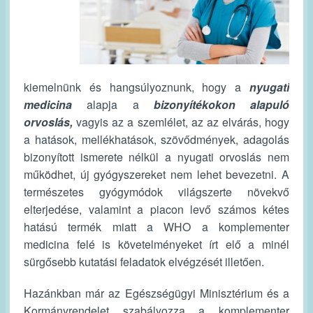
kiemelnünk és hangsúlyoznunk, hogy a
nyugati
medicina
alapja a
bizonyítékokon
alapuló
orvoslás,
vagyis az a szemlélet, az az elvárás, hogy
a hatások, mellékhatások, szövődmények, adagolás
bizonyított ismerete nélkül a nyugati orvoslás nem
működhet, új gyógyszereket nem lehet bevezetni. A
természetes gyógymódok világszerte növekvő
elterjedése, valamint a piacon levő számos kétes
hatású termék miatt a WHO a komplementer
medicina felé is követelményeket írt elő a minél
sürgősebb kutatási feladatok elvégzését illetően.
Hazánkban már az Egészségügyi Minisztérium és a
Kormányrendelet szabályozza a komplementer