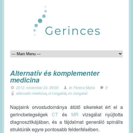
Alternatív és komplementer
medicina
2012. november 24. 09:00
dr. Ferenc Mária
0
alternatív medicina
,
ct vizsgálat
,
mr vizsgálat
Napjaink orvostudománya átütő sikereket ért el a
gerincbetegségek
CT
és
MR
vizsgálat nyújtotta
diagnosztikájában, és a fájdalmat generáló spinális
struktúrák egyre pontosabb felderítésében.