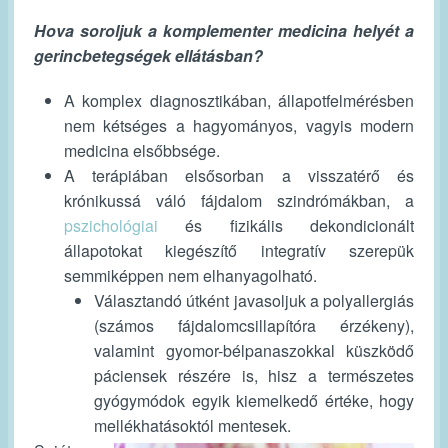
Hova soroljuk a komplementer medicina helyét a
gerincbetegségek ellátásban?
A komplex diagnosztikában, állapotfelmérésben
nem kétséges a hagyományos, vagyis modern
medicina elsőbbsége.
A terápiában elsősorban a visszatérő és
krónikussá váló fájdalom szindrómákban, a
pszichológiai
és fizikális dekondicionált
állapotokat kiegészítő integratív szerepük
semmiképpen nem elhanyagolható.
Választandó útként javasoljuk a polyallergiás
(számos fájdalomcsillapítóra érzékeny),
valamint gyomor-bélpanaszokkal küszködő
páciensek részére is, hisz a természetes
gyógymódok egyik kiemelkedő értéke, hogy
mellékhatásoktól mentesek.