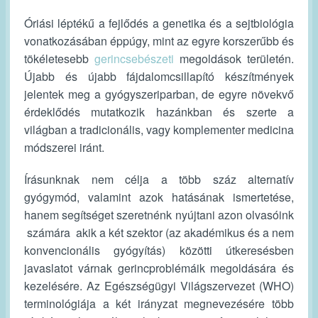
Óriási léptékű a fejlődés a genetika és a sejtbiológia
vonatkozásában éppúgy, mint az egyre korszerűbb és
tökéletesebb
gerincsebészeti
megoldások területén.
Újabb és újabb fájdalomcsillapító készítmények
jelentek meg a gyógyszeriparban, de egyre növekvő
érdeklődés mutatkozik hazánkban és szerte a
világban a tradicionális, vagy komplementer medicina
módszerei iránt.
Írásunknak nem célja a több száz alternatív
gyógymód, valamint azok hatásának ismertetése,
hanem segítséget szeretnénk nyújtani azon olvasóink
számára akik a két szektor (az akadémikus és a nem
konvencionális gyógyítás) közötti útkeresésben
javaslatot várnak gerincproblémáik megoldására és
kezelésére. Az Egészségügyi Világszervezet (WHO)
terminológiája a két irányzat megnevezésére több