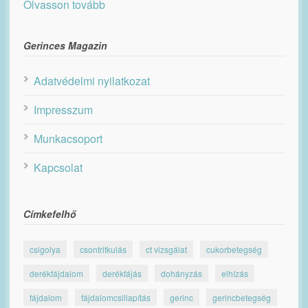
Olvasson tovább
Gerinces Magazin
Adatvédelmi nyilatkozat
Impresszum
Munkacsoport
Kapcsolat
Címkefelhő
csigolya
csontritkulás
ct vizsgálat
cukorbetegség
derékfájdalom
derékfájás
dohányzás
elhízás
fájdalom
fájdalomcsillapítás
gerinc
gerincbetegség