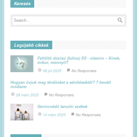
Keresés
Legújabb cikkek
Feltöltő dózisú (bólus) D3 - vitamin – Kinek,
mikor, mennyit?
08 júl 2025
No Responses.
Hogyan óvjuk meg térdünket a sérülésektől? 7 bevált
módszer
28 márc 2025
No Responses.
Gerincvédő tanulói székek
14 márc 2025
No Responses.