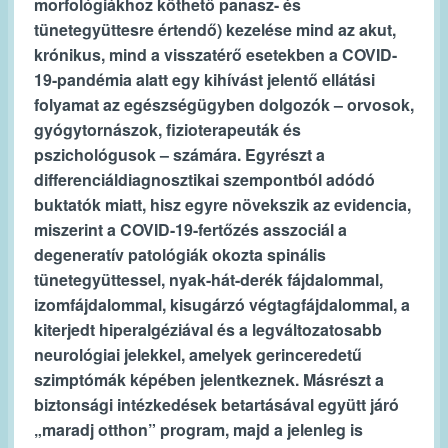
morfológiákhoz köthető panasz- és
tünetegyüttesre értendő) kezelése mind az akut,
krónikus, mind a visszatérő esetekben a COVID-
19-pandémia ala
tt
egy kihívást jelentő ellátási
folyamat az egészségügyben dolgozók – orvosok,
gyógytornászok, fizioterapeuták és
pszichológusok – számára. Egyrészt a
differenciáldiagnosz
ti
kai szempontból adódó
buktatók mia
tt
, hisz egyre növekszik az evidencia,
miszerint a COVID-19-fertőzés asszociál a
degenera
tí
v patológiák okozta spinális
tünetegyü
tt
essel, nyak-hát-derék fájdalommal,
izomfájdalommal, kisugárzó végtagfájdalommal, a
kiterjedt hiperalgéziával és a legváltozatosabb
neurológiai jelekkel, amelyek gerinceredetű
szimptómák képében jelentkeznek. Másrészt a
biztonsági intézkedések betartásával együ
tt
járó
„maradj o
tt
hon” program, majd a jelenleg is