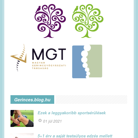
Gerinces.blog.hu
Ezek a leggyakoribb sportsérülések
01 júl 2021
5+1 érv a saját testsúlyos edzés mellett