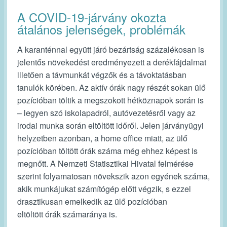
A COVID-19-járvány okozta
átalános jelenségek, problémák
A karanténnal együtt járó bezártság százalékosan is
jelentős növekedést eredményezett a derékfájdalmat
illetően a távmunkát végzők és a távoktatásban
tanulók körében. Az aktív órák nagy részét sokan ülő
pozícióban töltik a megszokott hétköznapok során is
– legyen szó iskolapadról, autóvezetésről vagy az
irodai munka során eltöltött időről. Jelen járványügyi
helyzetben azonban, a home office miatt, az ülő
pozícióban töltött órák száma még ehhez képest is
megnőtt. A Nemzeti Statisztikai Hivatal felmérése
szerint folyamatosan növekszik azon egyének száma,
akik munkájukat számítógép előtt végzik, s ezzel
drasztikusan emelkedik az ülő pozícióban
eltöltött órák számaránya is.