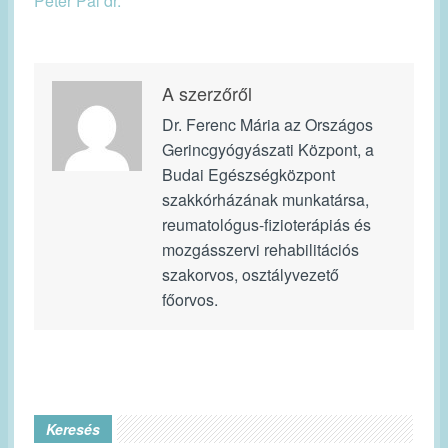
Péter Pál dr.
A szerzőről
Dr. Ferenc Mária az Országos
Gerincgyógyászati Központ, a
Budai Egészségközpont
szakkórházának munkatársa,
reumatológus-fizioterápiás és
mozgásszervi rehabilitációs
szakorvos, osztályvezető
főorvos.
Keresés