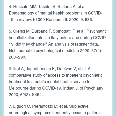
4. Hossain MM, Tasnim S, Sultana A, et al.
Epidemiology of mental health problems in COVID-
19: a review. F1000 Research 9. 2020; 9: 636.
5. Clerici M, Durbano F, Spinogatti F, et al. Psychiatric
hospitalization rates in Italy before and during COVID-
19: did they change? An analysis of register data.
Irish journal of psychological medicine 2020; 37(4):
283–290.
6. Itrat A, Jagadheesan K, Danivas V, et al. A
comparative study of access to inpatient psychiatric
treatment in a public mental health service in
Melbourne during COVID-19. Indian J. of Psychiatry
2020; 62(3): S454.
7. Liguori C, Pierantozzi M, et al. Subjective
neurological symptoms frequently occur in patients