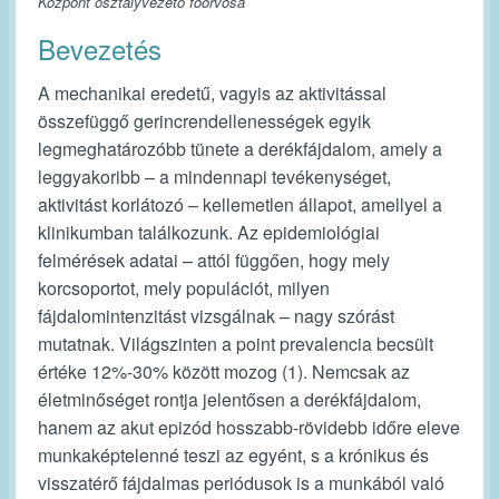
Központ osztályvezető főorvosa
Bevezetés
A mechanikai eredetű, vagyis az aktivitással
összefüggő gerincrendellenességek egyik
legmeghatározóbb tünete a derékfájdalom, amely a
leggyakoribb – a mindennapi tevékenységet,
aktivitást korlátozó – kellemetlen állapot, amellyel a
klinikumban találkozunk. Az epidemiológiai
felmérések adatai – attól függően, hogy mely
korcsoportot, mely populációt, milyen
fájdalomintenzitást vizsgálnak – nagy szórást
mutatnak. Világszinten a point prevalencia becsült
értéke 12%-30% között mozog (1). Nemcsak az
életminőséget rontja jelentősen a derékfájdalom,
hanem az akut epizód hosszabb-rövidebb időre eleve
munkaképtelenné teszi az egyént, s a krónikus és
visszatérő fájdalmas periódusok is a munkából való