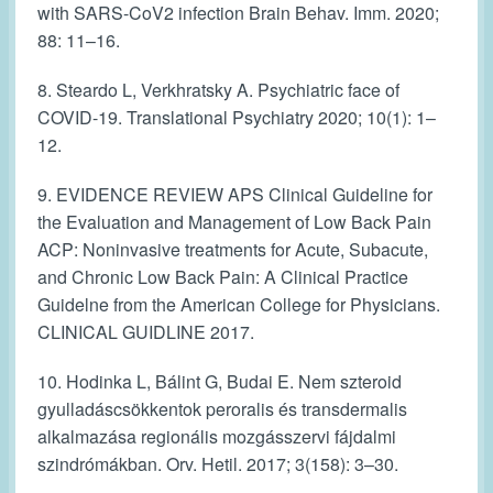
with SARS-CoV2 infection Brain Behav. Imm. 2020;
88: 11–16.
8. Steardo L, Verkhratsky A. Psychiatric face of
COVID-19. Translational Psychiatry 2020; 10(1): 1–
12.
9. EVIDENCE REVIEW APS Clinical Guideline for
the Evaluation and Management of Low Back Pain
ACP: Noninvasive treatments for Acute, Subacute,
and Chronic Low Back Pain: A Clinical Practice
Guidelne from the American College for Physicians.
CLINICAL GUIDLINE 2017.
10. Hodinka L, Bálint G, Budai E. Nem szteroid
gyulladáscsökkentok peroralis és transdermalis
alkalmazása regionális mozgásszervi fájdalmi
szindrómákban. Orv. Hetil. 2017; 3(158): 3–30.