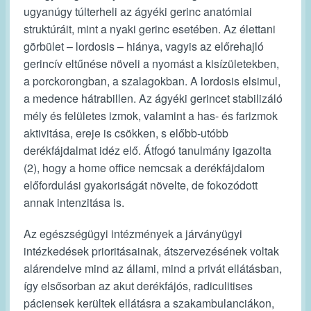
ugyanúgy túlterheli az ágyéki gerinc anatómiai
struktúráit, mint a nyaki gerinc esetében. Az élettani
görbület – lordosis – hiánya, vagyis az előrehajló
gerincív eltűnése növeli a nyomást a kisízületekben,
a porckorongban, a szalagokban. A lordosis elsimul,
a medence hátrabillen. Az ágyéki gerincet stabilizáló
mély és felületes izmok, valamint a has- és farizmok
aktivitása, ereje is csökken, s előbb-utóbb
derékfájdalmat idéz elő. Átfogó tanulmány igazolta
(2), hogy a home office nemcsak a derékfájdalom
előfordulási gyakoriságát növelte, de fokozódott
annak intenzitása is.
Az egészségügyi intézmények a járványügyi
intézkedések prioritásainak, átszervezésének voltak
alárendelve mind az állami, mind a privát ellátásban,
így elsősorban az akut derékfájós, radiculitises
páciensek kerültek ellátásra a szakambulanciákon,