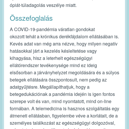
ópiát-túladagolás veszélye miatt.
Összefoglalás
A COVID-19-pandémia váratlan gondokat
okozott tehát a krónikus derékfájdalom ellátásában is.
Kevés adat van még arra nézve, hogy milyen negatív
hatásokkal járt a kezelés késleltetése vagy
kihagyása, hisz a leterhelt egészségügyi
ellátórendszer tevékenysége mind ez ideig
elsősorban a járványhelyzet megoldására és a súlyos
betegek ellátására összpontosult, nem pedig az
adatgyűjtésre. Megállapíthatjuk, hogy a
betegedukációnak a pandémia idején is igen fontos
szerepe volt és van, mind nyomtatott, mind on-line
formában. A telemedicina is hasznos szolgáltatás egy
átmeneti ellátásban, figyelembe véve a korlátait, de a
személyes találkozást az egészségügyi dolgozóval,