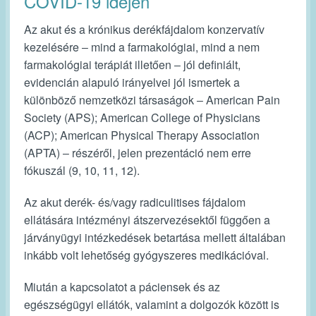
COVID-19 idején
Az akut és a krónikus derékfájdalom konzervatív
kezelésére ‒ mind a farmakológiai, mind a nem
farmakológiai terápiát illetően ‒ jól definiált,
evidencián alapuló irányelvei jól ismertek a
különböző nemzetközi társaságok ‒ American Pain
Society (APS); American College of Physicians
(ACP); American Physical Therapy Association
(APTA) ‒ részéről, jelen prezentáció nem erre
fókuszál (9, 10, 11, 12).
Az akut derék- és/vagy radiculitises fájdalom
ellátására intézményi átszervezésektől függően a
járványügyi intézkedések betartása mellett általában
inkább volt lehetőség gyógyszeres medikációval.
Miután a kapcsolatot a páciensek és az
egészségügyi ellátók, valamint a dolgozók között is