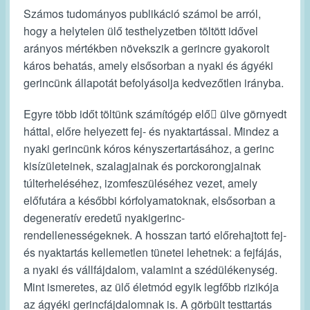
Számos tudományos publikáció számol be arról,
hogy a helytelen ülő testhelyzetben töltött idővel
arányos mértékben növekszik a gerincre gyakorolt
káros behatás, amely elsősorban a nyaki és ágyéki
gerincünk állapotát befolyásolja kedvezőtlen irányba.
Egyre több időt töltünk számítógép elő􀆩 ülve görnyedt
háttal, előre helyezett fej- és nyaktartással. Mindez a
nyaki gerincünk kóros kényszertartásához, a gerinc
kisízületeinek, szalagjainak és porckorongjainak
túlterheléséhez, izomfeszüléséhez vezet, amely
előfutára a későbbi kórfolyamatoknak, elsősorban a
degeneratív eredetű nyakigerinc-
rendellenességeknek. A hosszan tartó előrehajtott fej-
és nyaktartás kellemetlen tünetei lehetnek: a fejfájás,
a nyaki és vállfájdalom, valamint a szédülékenység.
Mint ismeretes, az ülő életmód egyik legfőbb rizikója
az ágyéki gerincfájdalomnak is. A görbült testtartás