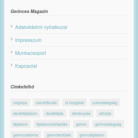
Gerinces Magazin
Adatvédelmi nyilatkozat
Impresszum
Munkacsoport
Kapcsolat
Címkefelhő
csigolya
csontritkulás
ct vizsgálat
cukorbetegség
derékfájdalom
derékfájás
dohányzás
elhízás
fájdalom
fájdalomcsillapítás
gerinc
gerincbetegség
gerinccsatorna
gerincferdülés
gerincfájdalom