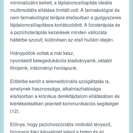
minimalizálni kellett, a fájdalomcsillapítás ideális
multimodális ellátása limitált volt. A farmakológiai és
nem farmakológiai terápia elsősorban a gyógyszeres
fájdalomcsillapításra korlátozódott. A fizioterápiás és
a pszichoterápiás kezelések minden változata
háttérbe szorult, különösen az első hullám idején.
Hiánypótlók voltak a már kész,
nyomtatott betegedukációs kiadványaink, oktatói
filmjeink, intézményi honlapunk.
Előtérbe került a telemedicinális szolgáltatás is,
amelynek hasznossága, alkalmazhatósága
elsősorban a krónikus derékfájdalom ellátásában és
kiértékelésében jelentett kommunikációs segítséget
(12).
Előnye, hogy pszichoszociális motiváló tényező,
bizonyos fokú kényelmet jelent a beteg és az