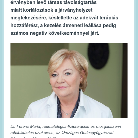
érvényben levő társas távolságtartás
mia
tt
korlátozások a járványhelyzet
megfékezésére, késlelte
tt
e az adekvát terápiás
hozzáférést, a kezelés átmene
ti
leállása pedig
számos nega
tí
v következménnyel járt.
Dr. Ferenc Mária
,
reumatológus-fizioterápiás és mozgásszervi
rehabilitációs szakorvos, az Országos Gerincgyógyászati