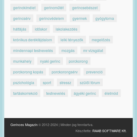
gerinckímélet
gerincműtét
gerincsebészet
gerincsérv
gerincvédelem
gyermek
gyógytorna
hátfájás
időskor
iskolakezdés
krónikus derékfájdalom
lelki tényezők
megelőzés
mindennapi testnevelés
mozgás
mr vizsgálat
munkahely
nyaki gerinc
porckorong
porckorong kopás
porckorongsérv
prevenció
pszichológia
sport
stressz
szülői fórum
tartáskorrekció
testnevelés
ágyéki gerinc
életmód
Gerinces Magazin
© 2012-2024 | Minden jog fenntartva.
Készítette:
RAAB SOFTWARE Kft.