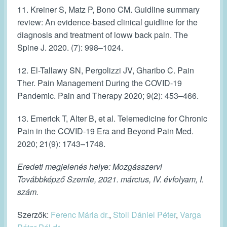
11. Kreiner S, Matz P, Bono CM. Guidline summary
review: An evidence-based clinical guidline for the
diagnosis and treatment of loww back pain. The
Spine J. 2020. (7): 998–1024.
12. El-Tallawy SN, Pergolizzi JV, Gharibo C. Pain
Ther. Pain Management During the COVID-19
Pandemic. Pain and Therapy 2020; 9(2): 453–466.
13. Emerick T, Alter B, et al. Telemedicine for Chronic
Pain in the COVID-19 Era and Beyond Pain Med.
2020; 21(9): 1743–1748.
Eredeti megjelenés helye: Mozgásszervi
Továbbképző Szemle, 2021. március, IV. évfolyam, I.
szám.
Szerzők:
Ferenc Mária dr.
,
Stoll Dániel Péter
,
Varga