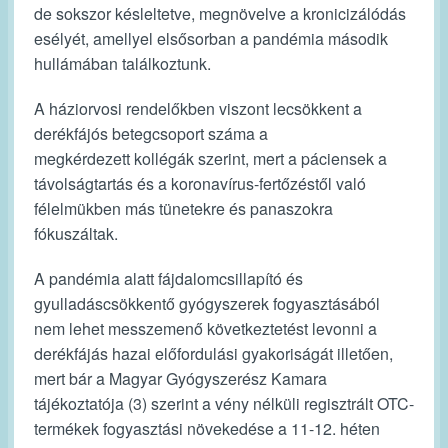
de sokszor késleltetve, megnövelve a kronicizálódás
esélyét, amellyel elsősorban a pandémia második
hullámában találkoztunk.
A háziorvosi rendelőkben viszont lecsökkent a
derékfájós betegcsoport száma a
megkérdezett kollégák szerint, mert a páciensek a
távolságtartás és a koronavírus-fertőzéstől való
félelmükben más tünetekre és panaszokra
fókuszáltak.
A pandémia alatt fájdalomcsillapító és
gyulladáscsökkentő gyógyszerek fogyasztásából
nem lehet messzemenő következtetést levonni a
derékfájás hazai előfordulási gyakoriságát illetően,
mert bár a Magyar Gyógyszerész Kamara
tájékoztatója (3) szerint a vény nélküli regisztrált OTC-
termékek fogyasztási növekedése a 11-12. héten