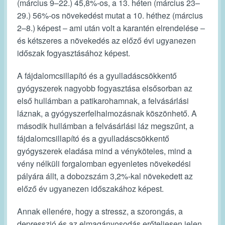
(március 9–22.) 45,8%-os, a 13. héten (március 23–
29.) 56%-os növekedést mutat a 10. héthez (március
2–8.) képest ‒ ami után volt a karantén elrendelése ‒
és kétszeres a növekedés az előző évi ugyanezen
időszak fogyasztásához képest.
A fájdalomcsillapító és a gyulladáscsökkentő
gyógyszerek nagyobb fogyasztása elsősorban az
első hullámban a patikarohamnak, a felvásárlási
láznak, a gyógyszerfelhalmozásnak köszönhető. A
második hullámban a felvásárlási láz megszűnt, a
fájdalomcsillapító és a gyulladáscsökkentő
gyógyszerek eladása mind a vényköteles, mind a
vény nélküli forgalomban egyenletes növekedési
pályára állt, a dobozszám 3,2%-kal növekedett az
előző év ugyanezen időszakához képest.
Annak ellenére, hogy a stressz, a szorongás, a
depresszió és az elmagányosodás erőteljesen jelen