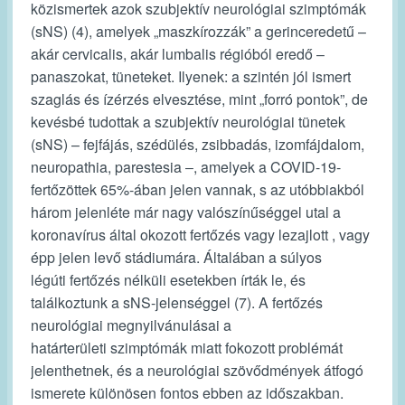
közismertek azok szubjektív neurológiai szimptómák
(sNS) (4), amelyek „maszkírozzák” a gerinceredetű –
akár cervicalis, akár lumbalis régióból eredő –
panaszokat, tüneteket. Ilyenek: a szintén jól ismert
szaglás és ízérzés elvesztése, mint „forró pontok”, de
kevésbé tudottak a szubjektív neurológiai tünetek
(sNS) – fejfájás, szédülés, zsibbadás, izomfájdalom,
neuropathia, parestesia ‒, amelyek a COVID-19-
fertőzöttek 65%-ában jelen vannak, s az utóbbiakból
három jelenléte már nagy valószínűséggel utal a
koronavírus által okozott fertőzés vagy lezajlott , vagy
épp jelen levő stádiumára. Általában a súlyos
légúti fertőzés nélküli esetekben írták le, és
találkoztunk a sNS-jelenséggel (7). A fertőzés
neurológiai megnyilvánulásai a
határterületi szimptómák miatt fokozott problémát
jelenthetnek, és a neurológiai szövődmények átfogó
ismerete különösen fontos ebben az időszakban.