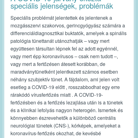
speciális jelenségek, problémák
Speciális problémát jelentettek és jelentenek a
mozgásszervi szakorvos, gerincgyógyász számára a
differenciáldiagnosztikai buktatók, amelyek a spinális
patológia tünettanát utánozhatják ‒ vagy mert
együttesen társultan lépnek fel az adott egyénnél,
vagy mert épp koronavírusos ‒ csak nem tudott ‒,
vagy mert a fertőzésen átesett korábban, de
maradványtünetként jelentkezett számos esetben
néhány szubjektív tünet. A fájdalom, ami jelen volt
esetleg a COVID-19 előtt , rosszabbodhat egy erre
rárakódó vírusfertőzés miatt . A COVID-19-
fertőzésben és a fertőzés lezajlása után is a tünetek
és a klinikai lefolyás nagyon heterogén. Ismertek és
könnyebben észrevehetők a különböző centrális
neurológiai tünetek (CNS-), kórképek, amelyeket a
koronavírus-fertőzés okozhat, de kevésbé