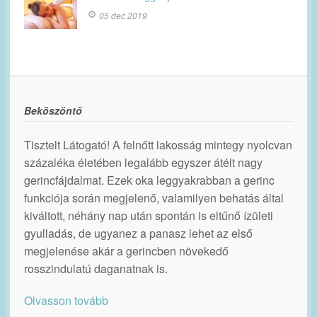
05 dec 2019
Beköszöntő
Tisztelt Látogató! A felnőtt lakosság mintegy nyolcvan
százaléka életében legalább egyszer átélt nagy
gerincfájdalmat. Ezek oka leggyakrabban a gerinc
funkciója során megjelenő, valamilyen behatás által
kiváltott, néhány nap után spontán is eltűnő ízületi
gyulladás, de ugyanez a panasz lehet az első
megjelenése akár a gerincben növekedő
rosszindulatú daganatnak is.
Olvasson tovább