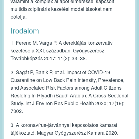
valamint a komplex állapot elméréssel kapcsolt
multidiszciplináris kezelési modalitásokat nem
pótolja.
Irodalom
1. Ferenc M, Varga P. A derékfájás konzervatív
kezelése a XXI. században. Gyógyszerész
Továbbképzés 2017; 11(2): 33–38.
2. Sagát P, Bartik P, et al. Impact of COVID-19
Quarantine on Low Back Pain Intensity, Prevalence,
and Associated Risk Factors among Adult Citizens
Residing in Riyadh (Saudi Arabia): A Cross-Sectional
Study. Int J Environ Res Public Health 2020; 17(19):
7302.
3. A koronavírus-járvánnyal kapcsolatos kamarai
tájékoztató. Magyar Gyógyszerész Kamara 2020.