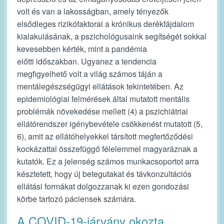
volt és van a lakosságban, amely tényezők
elsődleges rizikófaktorai a krónikus derékfájdalom
kialakulásának, a pszichológusaink segítségét sokkal
kevesebben kérték, mint a pandémia
előtti időszakban. Ugyanez a tendencia
megfigyelhető volt a világ számos táján a
mentálegészségügyi ellátások tekintetében. Az
epidemiológiai felmérések által mutatott mentális
problémák növekedése mellett (4) a pszichiátriai
ellátórendszer igénybevétele csökkenést mutatott (5,
6), amit az ellátóhelyekkel társított megfertőződési
kockázattal összefüggő félelemmel magyaráznak a
kutatók. Ez a jelenség számos munkacsoportot arra
késztetett, hogy új betegutakat és távkonzultációs
ellátási formákat dolgozzanak ki ezen gondozási
körbe tartozó páciensek számára.
A COVID-19-járvány okozta