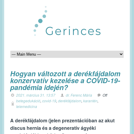
Hogyan változott a derékfájdalom
konzervatív kezelése a COVID-19-
pandémia idején?
2021. március 31. 13:57
dr. Ferenc Mária
Off
betegedukáció
,
covid-19
,
derékfájdalom
,
karantén
,
telemedicina
A derékfájdalom (jelen prezentációban az akut
discus hernia és a degenera
tí
v ágyéki