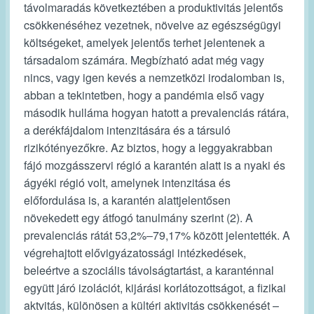
távolmaradás következtében a produktivitás jelentős
csökkenéséhez vezetnek, növelve az egészségügyi
költségeket, amelyek jelentős terhet jelentenek a
társadalom számára. Megbízható adat még vagy
nincs, vagy igen kevés a nemzetközi irodalomban is,
abban a tekintetben, hogy a pandémia első vagy
második hulláma hogyan hatott a prevalenciás rátára,
a derékfájdalom intenzitására és a társuló
rizikótényezőkre. Az biztos, hogy a leggyakrabban
fájó mozgásszervi régió a karantén alatt is a nyaki és
ágyéki régió volt, amelynek intenzitása és
előfordulása is, a karantén alattjelentősen
növekedett egy átfogó tanulmány szerint (2). A
prevalenciás rátát 53,2%‒79,17% között jelentették. A
végrehajtott elővigyázatossági intézkedések,
beleértve a szociális távolságtartást, a karanténnal
együtt járó izolációt, kijárási korlátozottságot, a fizikai
aktvitás, különösen a kültéri aktivitás csökkenését –