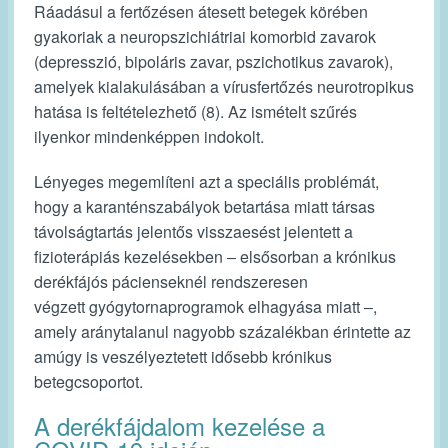
Ráadásul a fertőzésen átesett betegek körében
gyakoriak a neuropszichiátriai komorbid zavarok
(depresszió, bipoláris zavar, pszichotikus zavarok),
amelyek kialakulásában a vírusfertőzés neurotropikus
hatása is feltételezhető (8). Az ismételt szűrés
ilyenkor mindenképpen indokolt.
Lényeges megemlíteni azt a speciális problémát,
hogy a karanténszabályok betartása miatt társas
távolságtartás jelentős visszaesést jelentett a
fizioterápiás kezelésekben ‒ elsősorban a krónikus
derékfájós pácienseknél rendszeresen
végzett gyógytornaprogramok elhagyása miatt ‒,
amely aránytalanul nagyobb százalékban érintette az
amúgy is veszélyeztetett idősebb krónikus
betegcsoportot.
A derékfájdalom kezelése a