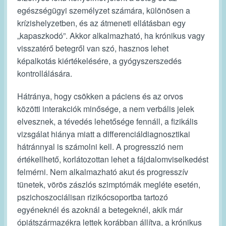
egészségügyi személyzet számára, különösen a
krízishelyzetben, és az átmeneti ellátásban egy
„kapaszkodó”. Akkor alkalmazható, ha krónikus vagy
visszatérő betegről van szó, hasznos lehet
képalkotás kiértékelésére, a gyógyszerszedés
kontrollálására.
Hátránya, hogy csökken a páciens és az orvos
közötti interakciók minősége, a nem verbális jelek
elvesznek, a tévedés lehetősége fennáll, a fizikális
vizsgálat hiánya miatt a differenciáldiagnosztikai
hátránnyal is számolni kell. A progresszió nem
értékellhető, korlátozottan lehet a fájdalomviselkedést
felmérni. Nem alkalmazható akut és progresszív
tünetek, vörös zászlós szimptómák megléte esetén,
pszichoszociálisan rizikócsoportba tartozó
egyéneknél és azoknál a betegeknél, akik már
ópiátszármazékra lettek korábban állítva, a krónikus