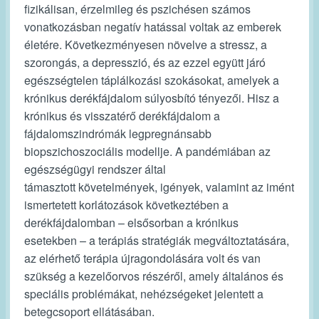
fizikálisan, érzelmileg és pszichésen számos
vonatkozásban negatív hatással voltak az emberek
életére. Következményesen növelve a stressz, a
szorongás, a depresszió, és az ezzel együtt járó
egészségtelen táplálkozási szokásokat, amelyek a
krónikus derékfájdalom súlyosbító tényezői. Hisz a
krónikus és visszatérő derékfájdalom a
fájdalomszindrómák legpregnánsabb
biopszichoszociális modellje. A pandémiában az
egészségügyi rendszer által
támasztott követelmények, igények, valamint az imént
ismertetett korlátozások következtében a
derékfájdalomban – elsősorban a krónikus
esetekben – a terápiás stratégiák megváltoztatására,
az elérhető terápia újragondolására volt és van
szükség a kezelőorvos részéről, amely általános és
speciális problémákat, nehézségeket jelentett a
betegcsoport ellátásában.