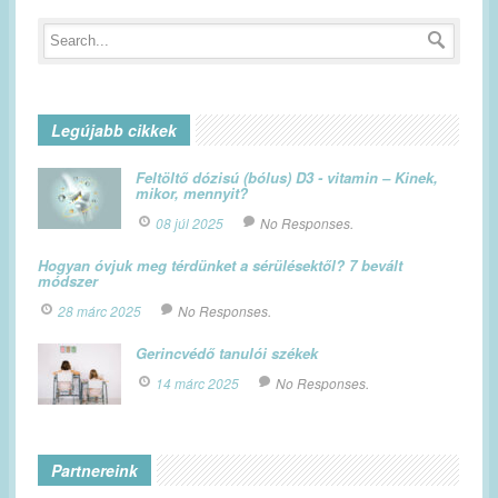
Legújabb cikkek
Feltöltő dózisú (bólus) D3 - vitamin – Kinek,
mikor, mennyit?
08 júl 2025
No Responses.
Hogyan óvjuk meg térdünket a sérülésektől? 7 bevált
módszer
28 márc 2025
No Responses.
Gerincvédő tanulói székek
14 márc 2025
No Responses.
Partnereink